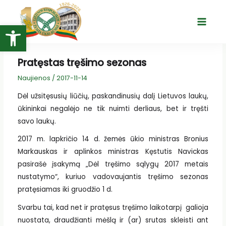
Pereiti
prie
Open toolbar
Main
turinio
Menu
Pratęstas tręšimo sezonas
Naujienos
/
2017-11-14
Dėl užsitęsusių liūčių, paskandinusių dalį Lietuvos laukų,
ūkininkai negalėjo ne tik nuimti derliaus, bet ir tręšti
savo laukų.
2017 m. lapkričio 14 d. žemės ūkio ministras Bronius
Markauskas ir aplinkos ministras Kęstutis Navickas
pasirašė įsakymą „Dėl tręšimo sąlygų 2017 metais
nustatymo“, kuriuo vadovaujantis tręšimo sezonas
pratęsiamas iki gruodžio 1 d.
Svarbu tai, kad net ir pratęsus tręšimo laikotarpį galioja
nuostata, draudžianti mėšlą ir (ar) srutas skleisti ant