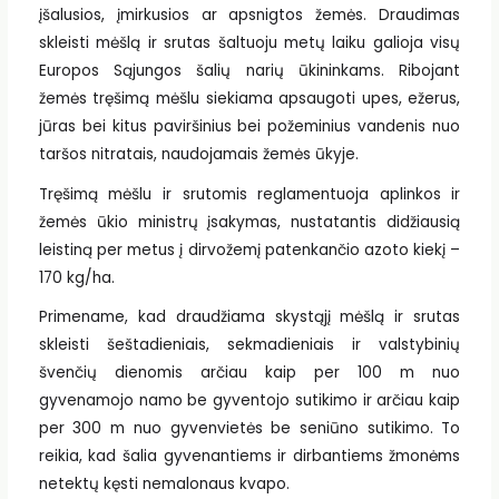
įšalusios, įmirkusios ar apsnigtos žemės. Draudimas
skleisti mėšlą ir srutas šaltuoju metų laiku galioja visų
Europos Sąjungos šalių narių ūkininkams. Ribojant
žemės tręšimą mėšlu siekiama apsaugoti upes, ežerus,
jūras bei kitus paviršinius bei požeminius vandenis nuo
taršos nitratais, naudojamais žemės ūkyje.
Tręšimą mėšlu ir srutomis reglamentuoja aplinkos ir
žemės ūkio ministrų įsakymas, nustatantis didžiausią
leistiną per metus į dirvožemį patenkančio azoto kiekį –
170 kg/ha.
Primename, kad draudžiama skystąjį mėšlą ir srutas
skleisti šeštadieniais, sekmadieniais ir valstybinių
švenčių dienomis arčiau kaip per 100 m nuo
gyvenamojo namo be gyventojo sutikimo ir arčiau kaip
per 300 m nuo gyvenvietės be seniūno sutikimo. To
reikia, kad šalia gyvenantiems ir dirbantiems žmonėms
netektų kęsti nemalonaus kvapo.