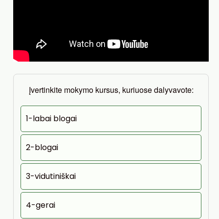
Įvertinkite mokymo kursus, kuriuose dalyvavote:
1-labai blogai
2-blogai
3-vidutiniškai
4-gerai