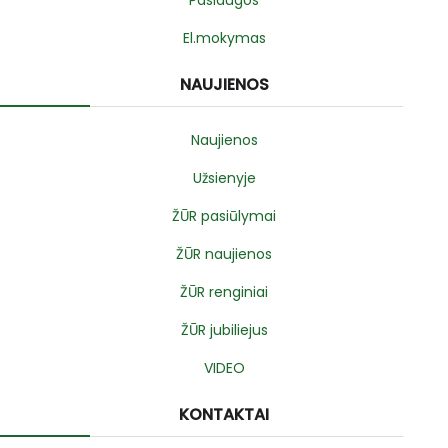
Paslaugos
El.mokymas
NAUJIENOS
Naujienos
Užsienyje
ŽŪR pasiūlymai
ŽŪR naujienos
ŽŪR renginiai
ŽŪR jubiliejus
VIDEO
KONTAKTAI