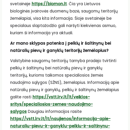
svetainėje
https://biomon.lt
. Čia yra Lietuvos
biologinės įvairovės duomenų bazė, saugomų teritorijų
žemėlapiai, visa kita informacija. Šioje svetainėje be
specialaus slaptažodžio gali naršyti kiekvienas asmuo,
kuriam ši informacija yra aktuali.
Ar mano sklypas patenka į pelkių ir šaltinynų bei
natūralių pievų ir ganyklų teritorijų žemėlapius?
Valstybinė saugomų teritorijų tarnyba pradėjo tvirtinti
pelkių ir šaltinynų bei natūralių pievų ir ganyklų
teritorijų, kurioms taikomos specialiosios žemės
naudojimo sąlygos (SŽNS), žemėlapius. Informaciją apie
natūralių pievų ir ganyklų, pelkių ir šaltinynų žemėlapius
galite rasti
https://vstt.lrv.lt/lt/veiklos-
sritys/specialiosios-zemes-naudojimo-
salygos
Daugiau informacijos rasite
https://vstt.lrv.lt/lt/naujienos/informacija-apie-
naturaliu-pievu-ir-ganyklu-pelkiu-ir-saltinynu-