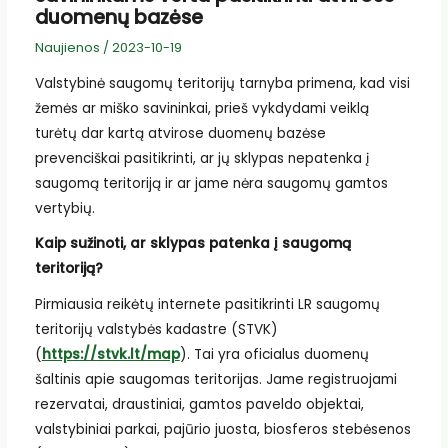
duomenų bazėse
Naujienos
/
2023-10-19
Valstybinė saugomų teritorijų tarnyba primena, kad visi
žemės ar miško savininkai, prieš vykdydami veiklą
turėtų dar kartą atvirose duomenų bazėse
prevenciškai pasitikrinti, ar jų sklypas nepatenka į
saugomą teritoriją ir ar jame nėra saugomų gamtos
vertybių.
Kaip sužinoti, ar sklypas patenka į saugomą
teritoriją?
Pirmiausia reikėtų internete pasitikrinti LR saugomų
teritorijų valstybės kadastre (STVK)
(
https://stvk.lt/map
). Tai yra oficialus duomenų
šaltinis apie saugomas teritorijas. Jame registruojami
rezervatai, draustiniai, gamtos paveldo objektai,
valstybiniai parkai, pajūrio juosta, biosferos stebėsenos