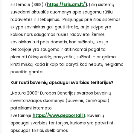
sistemoje (SRIS) (
https://sris.am.lt/
)
. Į šią sistemą
suvedami aktualūs duomenys apie saugomų rūšių
radavietes ir stebėjimus. Prisijungęs prie šios sistemos
sklypo savininkas gali gauti išrašą, ar jo sklype yra
kokios nors saugomos rūšies radavietė. Žemės
savininkas turi pats domėtis, kad sužinotų, kas jo
teritorijoje yra saugoma ir atitinkamai pagal tai
planuoti ūkinę veiklą, pavyzdžiui, sužinoti – ar galima
kirsti mišką, kada ir kaip tai daryti, kad nebūtų neigiamo
poveikio gamtai.
Kur rasti buveinių apsaugai svarbias teritorijas?
„Natura 2000“ Europos Bendrijos svarbos buveinių
inventorizacijos duomenys (buveinių žemėlapiai)
pateikiami interneto
svetainėje
https://www.geoportal.lt
. Buveinių
apsaugai svarbios teritorijos, kurioms yra patvirtinti
apsaugos tikslai, skelbiamos