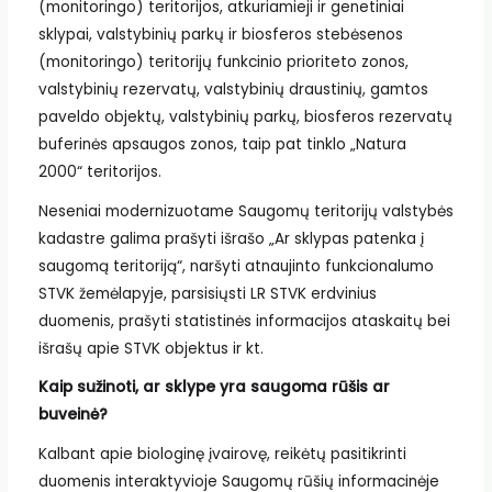
(monitoringo) teritorijos, atkuriamieji ir genetiniai
sklypai, valstybinių parkų ir biosferos stebėsenos
(monitoringo) teritorijų funkcinio prioriteto zonos,
valstybinių rezervatų, valstybinių draustinių, gamtos
paveldo objektų, valstybinių parkų, biosferos rezervatų
buferinės apsaugos zonos, taip pat tinklo „Natura
2000“ teritorijos.
Neseniai modernizuotame Saugomų teritorijų valstybės
kadastre galima prašyti išrašo „Ar sklypas patenka į
saugomą teritoriją“, naršyti atnaujinto funkcionalumo
STVK žemėlapyje, parsisiųsti LR STVK erdvinius
duomenis, prašyti statistinės informacijos ataskaitų bei
išrašų apie STVK objektus ir kt.
Kaip sužinoti, ar sklype yra saugoma rūšis ar
buveinė?
Kalbant apie biologinę įvairovę, reikėtų pasitikrinti
duomenis interaktyvioje Saugomų rūšių informacinėje