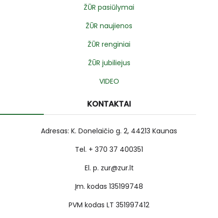
ŽŪR pasiūlymai
ŽŪR naujienos
ŽŪR renginiai
ŽŪR jubiliejus
VIDEO
KONTAKTAI
Adresas: K. Donelaičio g. 2, 44213 Kaunas
Tel. + 370 37 400351
El. p. zur@zur.lt
Įm. kodas 135199748
PVM kodas LT 351997412