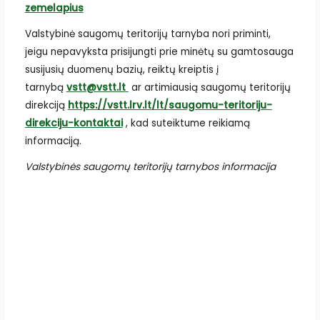
zemelapius
Valstybinė saugomų teritorijų tarnyba nori priminti,
jeigu nepavyksta prisijungti prie minėtų su gamtosauga
susijusių duomenų bazių, reiktų kreiptis į
tarnybą
vstt@vstt.lt
ar artimiausią saugomų teritorijų
direkciją
https://vstt.lrv.lt/lt/saugomu-teritoriju-
direkciju-kontaktai
, kad suteiktume reikiamą
informaciją.
Valstybinės saugomų teritorijų tarnybos informacija