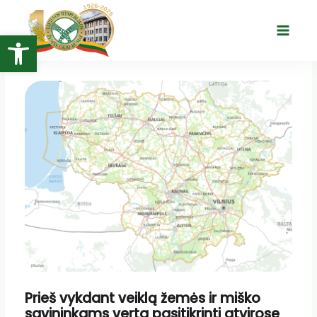
Pereiti
prie
Open toolbar
Main
turinio
Menu
Prieš vykdant veiklą žemės ir miško
savininkams verta pasitikrinti atvirose