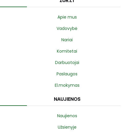
ZUR.LT
Apie mus
Vadovybė
Nariai
Komitetai
Darbuotojai
Paslaugos
El.mokymas
NAUJIENOS
Naujienos
Užsienyje