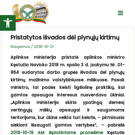
Pereiti
prie
Open toolbar
Main
turinio
Menu
Pristatytos išvados dėl plynųjų kirtimų
Naujienos
/
2018-10-21
Aplinkos ministerija pristatė aplinkos ministro
Kęstučio Navicko 2018 m. spalio 3 d. įsakymu Nr. D1-
864 sudarytos darbo grupės išvadas dėl plynųjų
kirtimų mažinimo valstybiniuose miškuose. Pasak
ministro, tai padės keisti ligšiolinę praktiką, kai
gamtos apsaugos interesus nusverdavo ūkiniai.
„Aplinkos ministerija skiria ypatingą dėmesį
vertingųjų miškų apsaugai ir saugomoms
teritorijoms, kur ūkinė veikla turi keistis, – pirmiausia
siekiant išsaugoti gamtos vertybes“, – pabrėžė
2018-10-19 AM išplatintame pranešime
Kęstutis