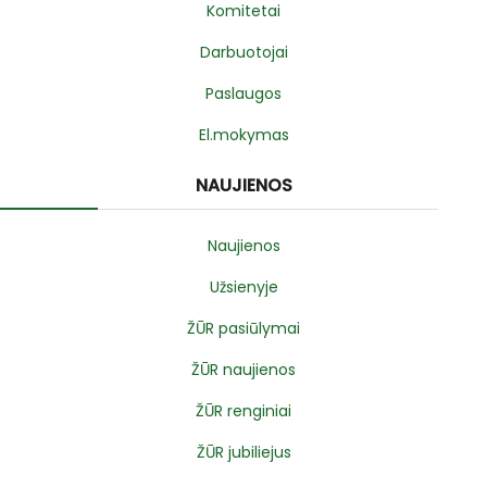
Komitetai
Darbuotojai
Paslaugos
El.mokymas
NAUJIENOS
Naujienos
Užsienyje
ŽŪR pasiūlymai
ŽŪR naujienos
ŽŪR renginiai
ŽŪR jubiliejus