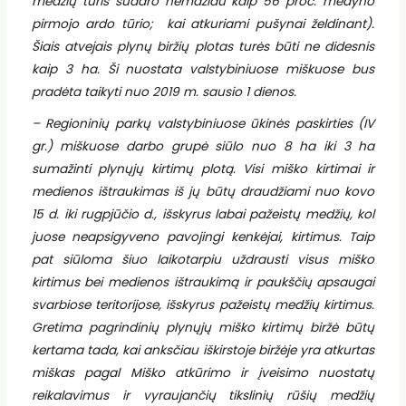
medžių tūris sudaro nemažiau kaip 56 proc. medyno
pirmojo ardo tūrio; kai atkuriami pušynai želdinant).
Šiais atvejais plynų biržių plotas turės būti ne didesnis
kaip 3 ha. Ši nuostata valstybiniuose miškuose bus
pradėta taikyti nuo 2019 m. sausio 1 dienos.
– Regioninių parkų valstybiniuose ūkinės paskirties (IV
gr.) miškuose darbo grupė siūlo nuo 8 ha iki 3 ha
sumažinti plynųjų kirtimų plotą. Visi miško kirtimai ir
medienos ištraukimas iš jų būtų draudžiami nuo kovo
15 d. iki rugpjūčio d., išskyrus labai pažeistų medžių, kol
juose neapsigyveno pavojingi kenkėjai, kirtimus. Taip
pat siūloma šiuo laikotarpiu uždrausti visus miško
kirtimus bei medienos ištraukimą ir paukščių apsaugai
svarbiose teritorijose, išskyrus pažeistų medžių kirtimus.
Gretima pagrindinių plynųjų miško kirtimų biržė būtų
kertama tada, kai anksčiau iškirstoje biržėje yra atkurtas
miškas pagal Miško atkūrimo ir įveisimo nuostatų
reikalavimus ir vyraujančių tikslinių rūšių medžių