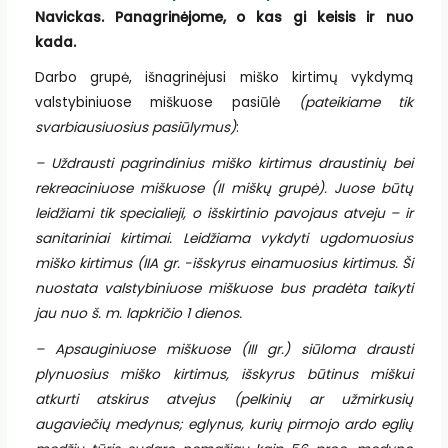
Navickas. Panagrinėjome, o kas gi keisis ir nuo
kada.
Darbo grupė, išnagrinėjusi miško kirtimų vykdymą
valstybiniuose miškuose pasiūlė
(pateikiame tik
svarbiausiuosius pasiūlymus)
:
– Uždrausti pagrindinius miško kirtimus draustinių bei
rekreaciniuose miškuose (II miškų grupė). Juose būtų
leidžiami tik specialieji, o išskirtinio pavojaus atveju – ir
sanitariniai kirtimai. Leidžiama vykdyti ugdomuosius
miško kirtimus (IIA gr. -išskyrus einamuosius kirtimus. Ši
nuostata valstybiniuose miškuose bus pradėta taikyti
jau nuo š. m. lapkričio 1 dienos.
– Apsauginiuose miškuose (III gr.) siūloma drausti
plynuosius miško kirtimus, išskyrus būtinus miškui
atkurti atskirus atvejus (pelkinių ar užmirkusių
augaviečių medynus; eglynus, kurių pirmojo ardo eglių