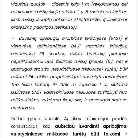
vidutinis aukštis – didesnis kaip 1 m (reikalavimas dėl
minimalaus biržių šliejimo laiko, t. y. 5 metai nuo leidimo
kirsti mišką, išduoto anksčiau iškirstai biržei, galiojimo ar
pratęsimo pabaigos nesikeistų).
– Buveinių apsaugai svarbiose teritorijose (BAST) ir
vietovėse, atitinkančiose BAST atrankos kriterijus,
esančiuose EB svarbos miško buveinių plotuose
nepriklausomai nuo faktinės miškų grupės (t.y. net ir
apsaugos statuso neturinčiuose miškuose) turėtų būti
taikomi IIA miško grupei siūlomi nustatyti apribojimai.
Tuo tikslu laikinai, iki 2019 m. lapkričio 1 d., siūloma
išskirtose BAST valstybiniuose miškuose susilaikyti nuo
miško kirtimų vykdymo iki jų ribų ir apsaugos statuso
nustatymo.
Darbo grupė pasiūlė Aplinkos ministerijai pradėti
konsultacijas, kad
aukščiau išvardinti apribojimai
valstybiniuose miškuose turėtų būti taikomi ir