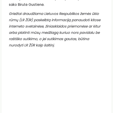
sako Birutė Gustienė.
Griežtai draudžiama Lietuvos Respublikos žemės ūkio
rūmų (LR ŽŪR) paskelbtą informaciją panaudoti kitose
interneto svetainėse, žiniasklaidos priemonėse ar kitur
arba platinti mūsų medžiagą kuriuo nors pavidalu be
raštiško sutikimo, o jei sutikimas gautas, būtina
nurodyti LR ŽŪR kaip šaltinį.