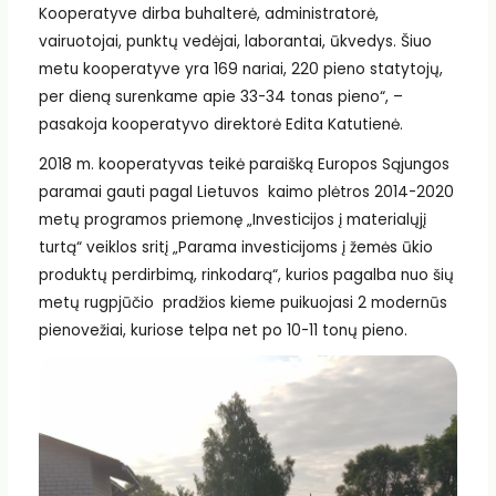
Kooperatyve dirba buhalterė, administratorė,
vairuotojai, punktų vedėjai, laborantai, ūkvedys. Šiuo
metu kooperatyve yra 169 nariai, 220 pieno statytojų,
per dieną surenkame apie 33-34 tonas pieno“, –
pasakoja kooperatyvo direktorė Edita Katutienė.
2018 m. kooperatyvas teikė paraišką Europos Sąjungos
paramai gauti pagal Lietuvos kaimo plėtros 2014-2020
metų programos priemonę „Investicijos į materialųjį
turtą“ veiklos sritį „Parama investicijoms į žemės ūkio
produktų perdirbimą, rinkodarą“, kurios pagalba nuo šių
metų rugpjūčio pradžios kieme puikuojasi 2 modernūs
pienovežiai, kuriose telpa net po 10-11 tonų pieno.