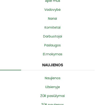
Apie mus
Vadovybė
Nariai
Komitetai
Darbuotojai
Paslaugos
El.mokymas
NAUJIENOS
Naujienos
Užsienyje
ŽŪR pasiūlymai
ŽŪR naujienos