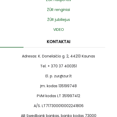
ŽŪR renginiai
ŽŪR jubiliejus
VIDEO
KONTAKTAI
Adresas: K. Donelaičio g. 2, 44213 Kaunas
Tel. + 370 37 400351
El. p. zur@zur.lt
Įm. kodas 135199748
PVM kodas LT 351997412
A/S. LT717300010002241806
AB Swedbank bankas, banko kodas 73000