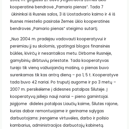
kooperatinė bendrovė „Pamario pienas“. Tada 7
ūkininkai iš Rusnės salos, 3 iš Uostadvario kaimo ir 4 iš
Rusnės miestelio pasirašė Žemės ūkio kooperatinės
bendrovės „Pamario pienas“ steigimo sutartį.
„Nuo 2004 m. pradėjau vadovauti kooperatyvui ir
perėmiau jį su skolomis, ypatingai blogos finansinės
būklės, kivirčų ir nesantaikos metu. Dirbome Rusnėje,
gamybinių dirbtuvių priestate. Tada kooperatyvas
turėjo tik vieną važiuojančią mašiną, o pienas buvo
surenkamas tik kas antrą dieną – po 1, 5 t. Kooperatyve
tada buvo 42 nariai. Po truputį augome ir po 3 metų –
2007 m. persikėlėme į didesnes patalpas Šilutėje. Į
kooperatyvą įsiliejo nauji nariai – pieno gamintojai.
Įsigijome dideles patalpas Liaučių kaime, Šilutės rajone,
kurias dabar remontuojame ir geriname sąlygas
darbuotojams: įrengėme virtuvėles, darbo ir poilsio
kambarius, administracijos darbuotojų kabinetą.