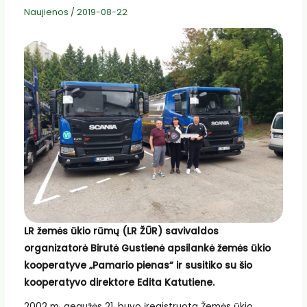
Naujienos
/
2019-08-22
LR žemės ūkio rūmų (LR ŽŪR) savivaldos
organizatorė Birutė Gustienė apsilankė žemės ūkio
kooperatyve „Pamario pienas“ ir susitiko su šio
kooperatyvo direktore Edita Katutiene.
2002 m. gegužės 21. buvo įregistruota Žemės ūkio