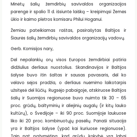
Minėtų šalių žemdirbių savivaldos organizacijos
parengė ir spalio 11 d. išsiuntė laišką – kreipimąsi Žemės
ūkio ir kaimo plėtros komisaru Philui Hoganui.
Žemiau pateikiamas raštas, pasirašytas Baltijos ir
Šiaurės šalių žemdirbių savivaldos organizacijų vadovų.
Gerb. Komisijos nary,
Dėl nepalankių orų visos Europos žemdirbiai patiria
didžiulius derliaus nuostolius. Skandinavijos ir Baltijos
šalyse buvo itin šaltas ir sausas pavasaris, dėl ko
vėlavo sėjos pradžia, o derliaus nuėmimo laikotarpis
užsitęsė dėl liūčių. Rugsėjo pabaigoje, atskiruose Baltijos
šalių ir Suomijos regionuose buvo nuimta tik 30 – 65
proc. grūdų, baltyminių ir aliejinių augalų (ir kitų lauko
kultūrų), o Švedijoje – iki 90 proc. Suomijoje laukuose
liko iki 20 proc. kombinuotųjų pasėlių. Panaši situacija
yra ir Baltijos šalyse (ypač kai kuriuose regionuose).
Taip pat pažymėtina, kad grūdų kokybė yra labai