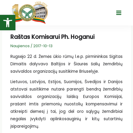
Pereiti
prie
Open toolbar
Main
turinio
Menu
Raštas Komisarui Ph. Hoganui
Naujienos
/
2017-10-13
Rugsėjo 22 d. Žemės ūkio rūmų l.e.p. pirmininkas Sigitas
Dimaitis dalyvavo Baltijos ir Šiaurės šalių žemdirbių
savivaldos organizacijų susitikime Briuselyje.
Lietuvos, Latvijos, Estijos, Suomijos, Švedijos ir Danijos
atstovai susitikime nutarė parengti bendrą žemdirbių
savivaldos organizacijų laišką Europos Komisijai,
prašant imtis priemonių nuostolių kompensavimui ir
atkreipti dėmesį į tai, jog dėl oro sąlygų žemdirbiai
negalės įvykdyti aplinkosauginių ir kitų sutartinių
įsipareigojimų.