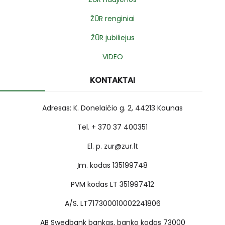
ŽŪR renginiai
ŽŪR jubiliejus
VIDEO
KONTAKTAI
Adresas: K. Donelaičio g. 2, 44213 Kaunas
Tel. + 370 37 400351
El. p. zur@zur.lt
Įm. kodas 135199748
PVM kodas LT 351997412
A/S. LT717300010002241806
AB Swedbank bankas, banko kodas 73000