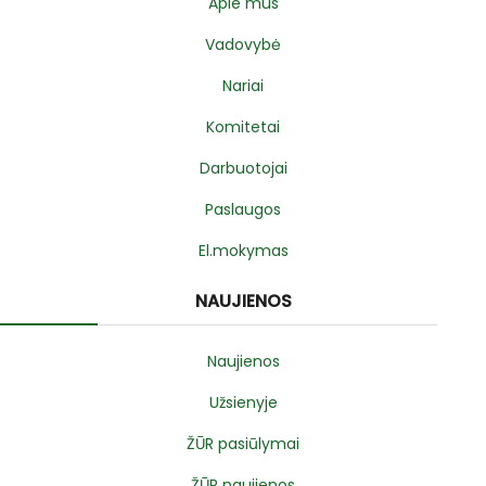
Apie mus
Vadovybė
Nariai
Komitetai
Darbuotojai
Paslaugos
El.mokymas
NAUJIENOS
Naujienos
Užsienyje
ŽŪR pasiūlymai
ŽŪR naujienos