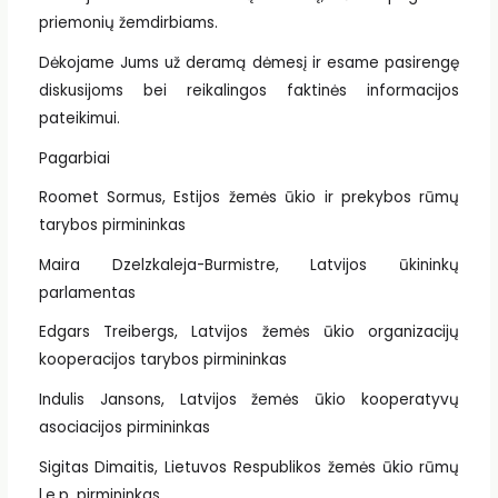
priemonių žemdirbiams.
Dėkojame Jums už deramą dėmesį ir esame pasirengę
diskusijoms bei reikalingos faktinės informacijos
pateikimui.
Pagarbiai
Roomet Sormus, Estijos žemės ūkio ir prekybos rūmų
tarybos pirmininkas
Maira Dzelzkaleja-Burmistre, Latvijos ūkininkų
parlamentas
Edgars Treibergs, Latvijos žemės ūkio organizacijų
kooperacijos tarybos pirmininkas
Indulis Jansons, Latvijos žemės ūkio kooperatyvų
asociacijos pirmininkas
Sigitas Dimaitis, Lietuvos Respublikos žemės ūkio rūmų
l.e.p. pirmininkas