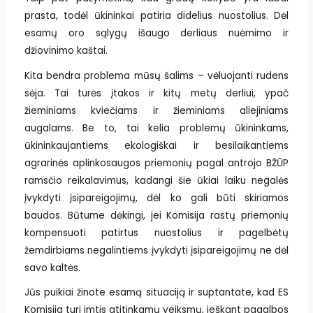
prasta, todėl ūkininkai patiria didelius nuostolius. Dėl
esamų oro sąlygų išaugo derliaus nuėmimo ir
džiovinimo kaštai.
Kita bendra problema mūsų šalims – vėluojanti rudens
sėja. Tai turės įtakos ir kitų metų derliui, ypač
žieminiams kviečiams ir žieminiams aliejiniams
augalams. Be to, tai kelia problemų ūkininkams,
ūkininkaujantiems ekologiškai ir besilaikantiems
agrarinės aplinkosaugos priemonių pagal antrojo BŽŪP
ramsčio reikalavimus, kadangi šie ūkiai laiku negalės
įvykdyti įsipareigojimų, dėl ko gali būti skiriamos
baudos. Būtume dėkingi, jei Komisija rastų priemonių
kompensuoti patirtus nuostolius ir pagelbėtų
žemdirbiams negalintiems įvykdyti įsipareigojimų ne dėl
savo kaltės.
Jūs puikiai žinote esamą situaciją ir suptantate, kad ES
Komisija turi imtis atitinkamų veiksmų, ieškant pagalbos