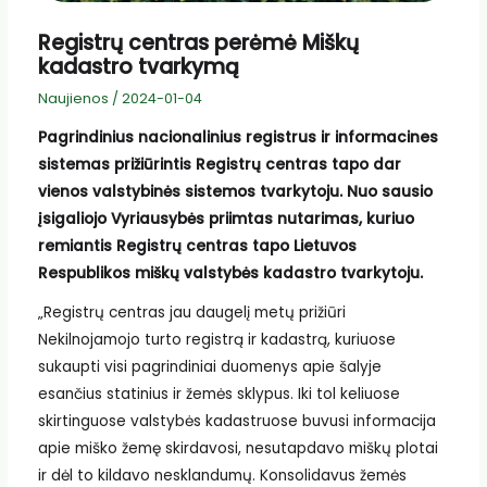
Registrų centras perėmė Miškų
kadastro tvarkymą
Naujienos
/
2024-01-04
Pagrindinius nacionalinius registrus ir informacines
sistemas prižiūrintis Registrų centras tapo dar
vienos valstybinės sistemos tvarkytoju. Nuo sausio
įsigaliojo Vyriausybės priimtas nutarimas, kuriuo
remiantis Registrų centras tapo Lietuvos
Respublikos miškų valstybės kadastro tvarkytoju.
„Registrų centras jau daugelį metų prižiūri
Nekilnojamojo turto registrą ir kadastrą, kuriuose
sukaupti visi pagrindiniai duomenys apie šalyje
esančius statinius ir žemės sklypus. Iki tol keliuose
skirtinguose valstybės kadastruose buvusi informacija
apie miško žemę skirdavosi, nesutapdavo miškų plotai
ir dėl to kildavo nesklandumų. Konsolidavus žemės