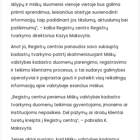
sklypų ir miškų duomenis vienoje vietoje bus galima
priimti sprendimus, leisiančius ateityje suvienodinti
informaciją, taip padidinant jos tikslumą, aktualumą bei
patikimumą“, – kalba Registrų centro Registrų
tvarkymo direktorius Kazys Maksvytis.
Anot jo, Registrų centras panaudos savo sukauptą
kadastrų tvarkymo patirtį skaitmenizuojant Miškų
valstybės kadastro duomenų parengimo, registravimo
ir teikimo klientams procesus, o tai sudarys galimybes
operatyviai ir paprastai gauti ir pateikti visą reikalingą
informaciją apie valstybėje esančius miškus.
„Registrų centrui perėmus Miškų valstybės kadastro
tvarkymą duomenų teikimas gyventojams, įmonėms ar
institucijoms nepasikeis. Dėl pažymų ar išrašų klientai
turėtų kreiptis į Registrų centrą“, – pabrėžia K.
Maksvytis.
Teisės aktai nustato, kad Miškų valstybės kadastrui