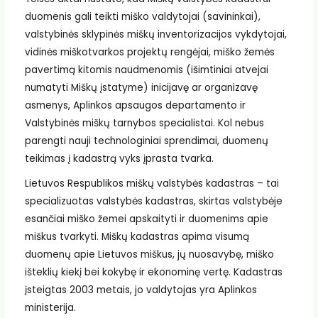
duomenis gali teikti miško valdytojai (savininkai),
valstybinės sklypinės miškų inventorizacijos vykdytojai,
vidinės miškotvarkos projektų rengėjai, miško žemės
pavertimą kitomis naudmenomis (išimtiniai atvejai
numatyti Miškų įstatyme) inicijavę ar organizavę
asmenys, Aplinkos apsaugos departamento ir
Valstybinės miškų tarnybos specialistai. Kol nebus
parengti nauji technologiniai sprendimai, duomenų
teikimas į kadastrą vyks įprasta tvarka.
Lietuvos Respublikos miškų valstybės kadastras – tai
specializuotas valstybės kadastras, skirtas valstybėje
esančiai miško žemei apskaityti ir duomenims apie
miškus tvarkyti. Miškų kadastras apima visumą
duomenų apie Lietuvos miškus, jų nuosavybę, miško
išteklių kiekį bei kokybę ir ekonominę vertę. Kadastras
įsteigtas 2003 metais, jo valdytojas yra Aplinkos
ministerija.