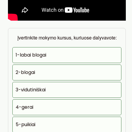
Įvertinkite mokymo kursus, kuriuose dalyvavote:
1-labai blogai
2-blogai
3-vidutiniškai
4-gerai
5-puikiai