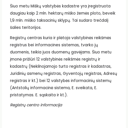
Šiuo metu Miškų valstybės kadastre yra įregistruota
daugiau kaip 2 mln. hektarų miško žemės ploto, beveik
1,9 mln. miško taksacinių sklypų. Tai sudaro trečdalį
šalies teritorijos.
Registrų centras kuria ir plėtoja valstybinės reikšmės
registrus bei informacines sistemas, tvarko jų
duomenis, teikia juos duomenų gavėjams. Šiuo metu
įmonė prižiūri 12 valstybinės reikšmės registrų ir
kadastrų (Nekilnojamojo turto registras ir kadastras,
Juridinių asmenų registras, Gyventojų registras, Adresų
registras ir kt.) bei 12 valstybės informacinių sistemų
(Antstolių informacinė sistema, E. sveikata, E.
pristatymas. E. sąskaita ir kt.).
Registrų centro informacija