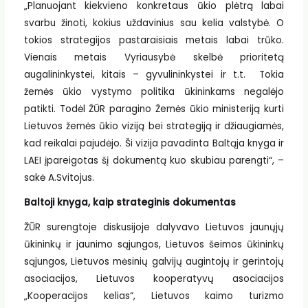
„Planuojant kiekvieno konkretaus ūkio plėtrą labai
svarbu žinoti, kokius uždavinius sau kelia valstybė. O
tokios strategijos pastaraisiais metais labai trūko.
Vienais metais Vyriausybė skelbė prioritetą
augalininkystei, kitais – gyvulininkystei ir t.t. Tokia
žemės ūkio vystymo politika ūkininkams negalėjo
patikti. Todėl ŽŪR paragino Žemės ūkio ministeriją kurti
Lietuvos žemės ūkio viziją bei strategiją ir džiaugiamės,
kad reikalai pajudėjo. Ši vizija pavadinta Baltąja knyga ir
LAEI įpareigotas šį dokumentą kuo skubiau parengti“, –
sakė A.Svitojus.
Baltoji knyga, kaip strateginis dokumentas
ŽŪR surengtoje diskusijoje dalyvavo Lietuvos jaunųjų
ūkininkų ir jaunimo sąjungos, Lietuvos šeimos ūkininkų
sąjungos, Lietuvos mėsinių galvijų augintojų ir gerintojų
asociacijos, Lietuvos kooperatyvų asociacijos
„Kooperacijos kelias“, Lietuvos kaimo turizmo