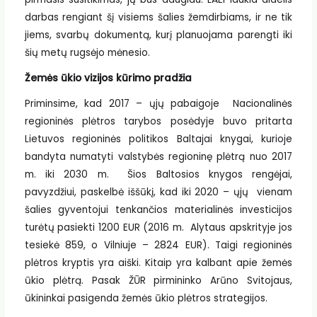
darbas rengiant šį visiems šalies žemdirbiams, ir ne tik
jiems, svarbų dokumentą, kurį planuojama parengti iki
šių metų rugsėjo mėnesio.
Žemės ūkio vizijos kūrimo pradžia
Priminsime, kad 2017 – ųjų pabaigoje Nacionalinės
regioninės plėtros tarybos posėdyje buvo pritarta
Lietuvos regioninės politikos Baltajai knygai, kurioje
bandyta numatyti valstybės regioninę plėtrą nuo 2017
m. iki 2030 m. Šios Baltosios knygos rengėjai,
pavyzdžiui, paskelbė iššūkį, kad iki 2020 – ųjų vienam
šalies gyventojui tenkančios materialinės investicijos
turėtų pasiekti 1200 EUR (2016 m. Alytaus apskrityje jos
tesiekė 859, o Vilniuje – 2824 EUR). Taigi regioninės
plėtros kryptis yra aiški. Kitaip yra kalbant apie žemės
ūkio plėtrą. Pasak ŽŪR pirmininko Arūno Svitojaus,
ūkininkai pasigenda žemės ūkio plėtros strategijos.