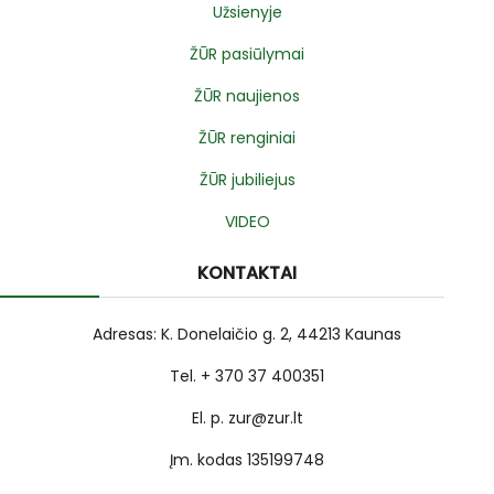
Užsienyje
ŽŪR pasiūlymai
ŽŪR naujienos
ŽŪR renginiai
ŽŪR jubiliejus
VIDEO
KONTAKTAI
Adresas: K. Donelaičio g. 2, 44213 Kaunas
Tel. + 370 37 400351
El. p. zur@zur.lt
Įm. kodas 135199748