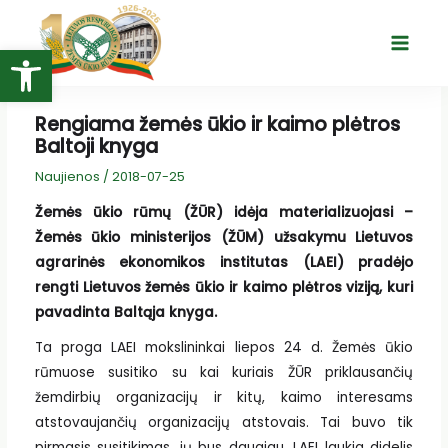
Pereiti
prie
Open toolbar
Main
turinio
Menu
Rengiama žemės ūkio ir kaimo plėtros
Baltoji knyga
Naujienos
/
2018-07-25
Žemės ūkio rūmų (ŽŪR) idėja materializuojasi –
Žemės ūkio ministerijos (ŽŪM) užsakymu Lietuvos
agrarinės ekonomikos institutas (LAEI) pradėjo
rengti Lietuvos žemės ūkio ir kaimo plėtros viziją, kuri
pavadinta Baltąja knyga.
Ta proga LAEI mokslininkai liepos 24 d. Žemės ūkio
rūmuose susitiko su kai kuriais ŽŪR priklausančių
žemdirbių organizacijų ir kitų, kaimo interesams
atstovaujančių organizacijų atstovais. Tai buvo tik
pirmasis susitikimas, jų bus daugiau. LAEI laukia didelis