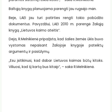
Baltąją knygą planuojama parengti jau rugsėjo mėn.
Beje, LAEI jau turi patirties rengti tokio pobūdžio
dokumentus. Pavyzdžiui, LAEI 2010 m. parengė Žaliąją
knygą „Lietuvos kaimo ateitis“.
Deja, R.Melnikienė pripažįsta, kad šalies žemės ūkis buvo
vystomas nepaisant Žaliojoje knygoje pateiktų
argumentų ir pasiūlymų.
„Esu įsitikinusi, kad dabar Lietuvos kaimas būtų kitoks.
Viliuosi, kad šį kartą bus kitaip“, – sakė R.Melnikienė.