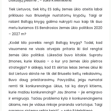
Diskusiją plėsime“, – sakė R.Melnikienė.
Tiek Lietuvos, tiek kitų ES šalių žemės ūkio ateitis labai
priklauso nuo Briuselyje nustatomų krypčių. Taigi ar
rašant Baltąją knygą galima nukrypti nuo kaip tik šiuo
metu kuriamos ES Bendrosios žemės ūkio politikos 2020
– 2027 m?
„Kodėl kilo poreikis rengti Baltąją knygą? Todėl, kad
visuomenė ne visais atvejais pritaria iki šiol rengtai
žemės ūkio politikai. Lūkesčiai buvo kitokie. Supratu
žmones, kurie klausia – o kur yra žemės ūkio plėtros
strategija? Ir aiškėja, kad ES skirtas lėšas žemės ūkiui iki
šiol Lietuva skirstė ne tik dėl Briuselio keltų reikalavimų.
Buvo daug prieštaravimų. Pavyzdžiui, jeigu numatai
remti tik konkurencingus ūkius, tai ką daryti kitiems,
kurie mažiau konkurencingi? Jau žinome – jie emigravo
ir emigruoja. Tačiau problema kyla ir konkurencingiems
ūkiams, nes jie vidaus rinkoje praranda vartotojus. Taigi
paramos sistemą reikia keisti“, – sakė R.Melnikienė.