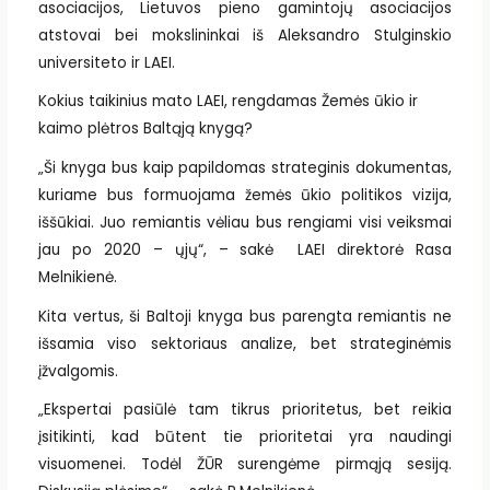
asociacijos, Lietuvos pieno gamintojų asociacijos
atstovai bei mokslininkai iš Aleksandro Stulginskio
universiteto ir LAEI.
Kokius taikinius mato LAEI, rengdamas Žemės ūkio ir
kaimo plėtros Baltąją knygą?
„Ši knyga bus kaip papildomas strateginis dokumentas,
kuriame bus formuojama žemės ūkio politikos vizija,
iššūkiai. Juo remiantis vėliau bus rengiami visi veiksmai
jau po 2020 – ųjų“, – sakė LAEI direktorė Rasa
Melnikienė.
Kita vertus, ši Baltoji knyga bus parengta remiantis ne
išsamia viso sektoriaus analize, bet strateginėmis
įžvalgomis.
„Ekspertai pasiūlė tam tikrus prioritetus, bet reikia
įsitikinti, kad būtent tie prioritetai yra naudingi
visuomenei. Todėl ŽŪR surengėme pirmąją sesiją.