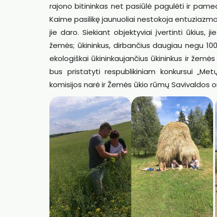
rajono bitininkas net pasiūlė pagulėti ir pame
Kaime pasilikę jaunuoliai nestokoja entuziazmo
jie daro. Siekiant objektyviai įvertinti ūkius, j
žemės; ūkininkus, dirbančius daugiau negu 100
ekologiškai ūkininkaujančius ūkininkus ir žemės 
bus pristatyti respublikiniam konkursui „Me
komisijos narė ir Žemės ūkio rūmų Savivaldos o