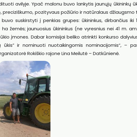
dituoti avilyje. Ypač malonu buvo lankytis jaunųjų ūkininkų ū
, preciziškumo, pozityvaus požiūrio ir natūralaus džiaugsmo 
ie buvo suskirstyti į penkias grupes: ūkininkus, dirbančius iki
 ha žemės; jaunuosius ūkininkus (ne vyresnius nei 41 m. am
ūkio įmones. Dabar komisijai beliko atrinkti konkurso dalyvius
tų ūkis” ir nominuoti nuotaikingomis nominacijomis“, – pa
rganizatorė Rokiškio rajone Lina Meilutė – Datkūnienė.