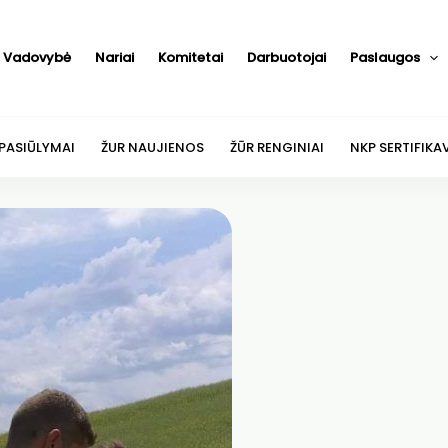
Vadovybė
Nariai
Komitetai
Darbuotojai
Paslaugos
 PASIŪLYMAI
ŽUR NAUJIENOS
ŽŪR RENGINIAI
NKP SERTIFIKA