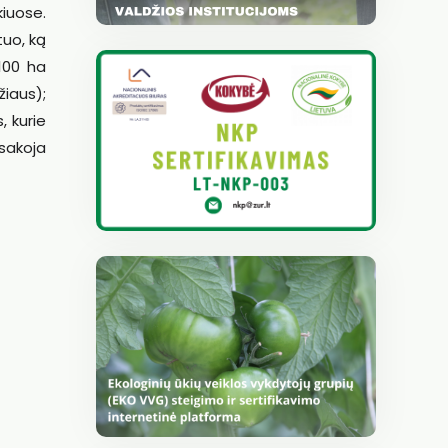
kiuose.
tuo, ką
 100 ha
žiaus);
, kurie
sakoja