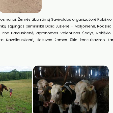
ijos nariai: Žemės ūkio rūmų Savivaldos organizatorė Rokiškio
inkų sąjungos pirmininkė Dalia Lūžienė – Malijonienė, Rokiškio
 Irina Barauskienė, agronomas Valentinas Šedys, Rokiškio 
ita Kavaliauskienė, Lietuvos žemės ūkio konsultavimo ta