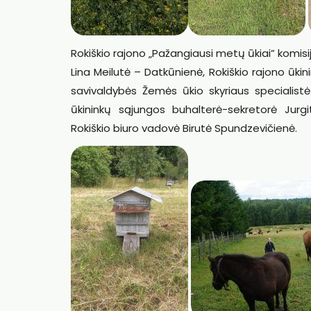
Rokiškio rajono „Pažangiausi metų ūkiai” komis
Lina Meilutė – Datkūnienė, Rokiškio rajono ūkin
savivaldybės Žemės ūkio skyriaus specialistė
ūkininkų sąjungos buhalterė-sekretorė Jurg
Rokiškio biuro vadovė Birutė Spundzevičienė.