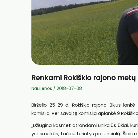
Renkami Rokiškio rajono metų 
Naujienos
/
2018-07-08
Birželio 25-29 d. Rokiškio rajono ūkius lank
komisija. Per savaitę komisija aplankė 9 Rokiškio 
„Džiugina kasmet atrandami unikalūs ūkiai, kurie 
yra smulkūs, tačiau turintys potencialą. Šiais 