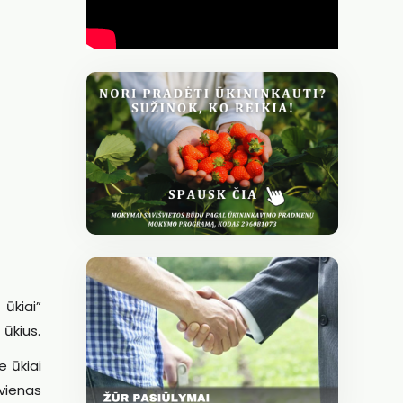
ūkiai”
 ūkius.
e ūkiai
 vienas