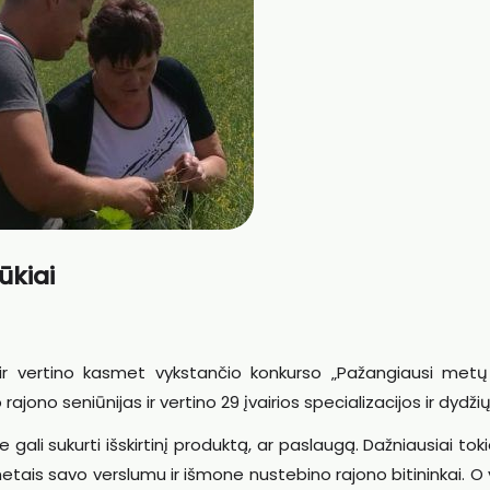
ūkiai
ė ir vertino kasmet vykstančio konkurso „Pažangiausi metų 
rajono seniūnijas ir vertino 29 įvairios specializacijos ir dydžių
gali sukurti išskirtinį produktą, ar paslaugą. Dažniausiai toki
metais savo verslumu ir išmone nustebino rajono bitininkai. O