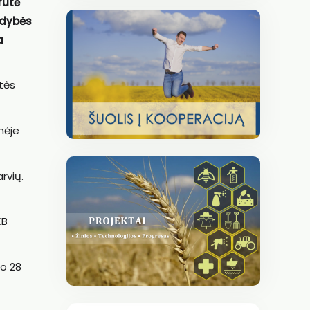
rutė
ldybės
a
stės
nėje
rvių.
KB
jo 28