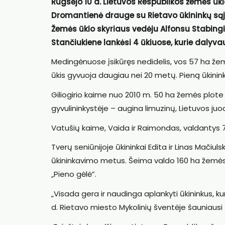
Rugsėjo 10 d. Lietuvos Respublikos žemės ūk
Dromantienė drauge su Rietavo ūkininkų sąju
Žemės ūkio skyriaus vedėju Alfonsu Stabingi
Stančiukiene lankėsi 4 ūkiuose, kurie dalyva
Medingėnuose įsikūręs nedidelis, vos 57 ha žemė
ūkis gyvuoja daugiau nei 20 metų. Pieną ūkinin
Giliogirio kaime nuo 2010 m. 50 ha žemės plote ū
gyvulininkystėje – augina limuzinų, Lietuvos juo
Vatušių kaime, Vaida ir Raimondas, valdantys 79
Tverų seniūnijoje ūkininkai Edita ir Linas Mačiu
ūkininkavimo metus. Šeima valdo 160 ha žemės 
„Pieno gėlė”.
„Visada gera ir naudinga aplankyti ūkininkus,
d. Rietavo miesto Mykolinių šventėje šauniausi 