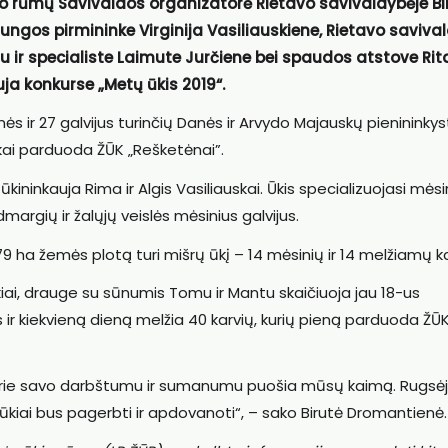
io rūmų Savivaldos organizatorė Rietavo savivaldybėje Bi
ngos pirmininke Virginija Vasiliauskiene, Rietavo saviva
u ir specialiste Laimute Jurčiene bei spaudos atstove Rit
uja konkurse „Metų ūkis 2019“.
s ir 27 galvijus turinčių Danės ir Arvydo Majauskų pienininky
kai parduoda ŽŪK „Rešketėnai”.
kininkauja Rima ir Algis Vasiliauskai. Ūkis specializuojasi mėsi
dmargių ir žalųjų veislės mėsinius galvijus.
 ha žemės plotą turi mišrų ūkį – 14 mėsinių ir 14 melžiamų ka
lskiai, drauge su sūnumis Tomu ir Mantu skaičiuoja jau 18-us
ir kiekvieną dieną melžia 40 karvių, kurių pieną parduoda ŽŪ
 kurie savo darbštumu ir sumanumu puošia mūsų kaimą. Rugsė
ūkiai bus pagerbti ir apdovanoti“, – sako Birutė Dromantienė.