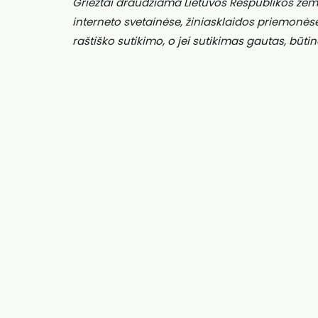
Griežtai draudžiama Lietuvos Respublikos žem
interneto svetainėse, žiniasklaidos priemonės
raštiško sutikimo, o jei sutikimas gautas, būtin