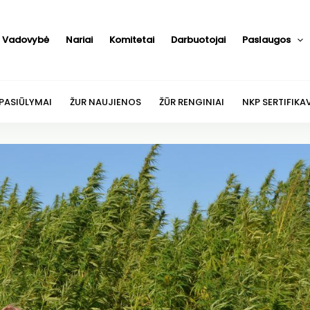
Vadovybė
Nariai
Komitetai
Darbuotojai
Paslaugos
 PASIŪLYMAI
ŽUR NAUJIENOS
ŽŪR RENGINIAI
NKP SERTIFIKA