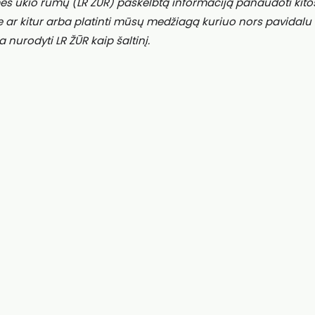
ės ūkio rūmų (LR ŽŪR) paskelbtą informaciją panaudoti kito
e ar kitur arba platinti mūsų medžiagą kuriuo nors pavidalu
a nurodyti LR ŽŪR kaip šaltinį.