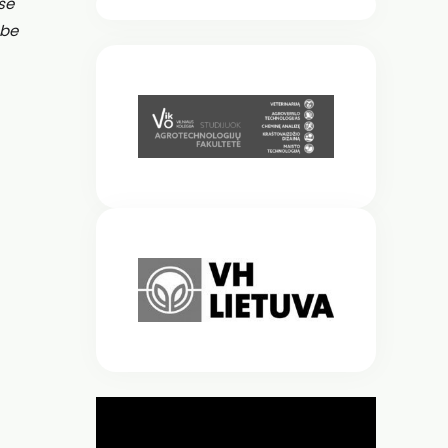
se
 be