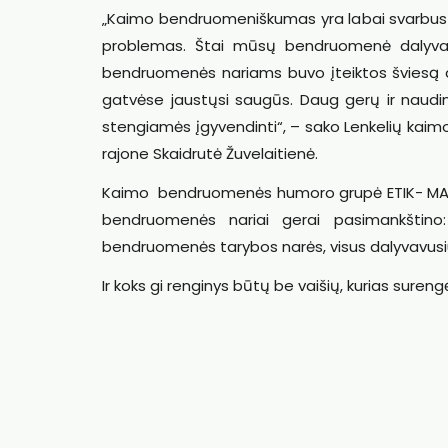
„Kaimo bendruomeniškumas yra labai svarbus sp
problemas. Štai mūsų bendruomenė dalyva
bendruomenės nariams buvo įteiktos šviesą at
gatvėse jaustųsi saugūs. Daug gerų ir naudi
stengiamės įgyvendinti“, – sako Lenkelių kaim
rajone Skaidrutė Žuvelaitienė.
Kaimo bendruomenės humoro grupė ETIK- MAT 
bendruomenės nariai gerai pasimankštino: 
bendruomenės tarybos narės, visus dalyvavusi
Ir koks gi renginys būtų be vaišių, kurias sureng