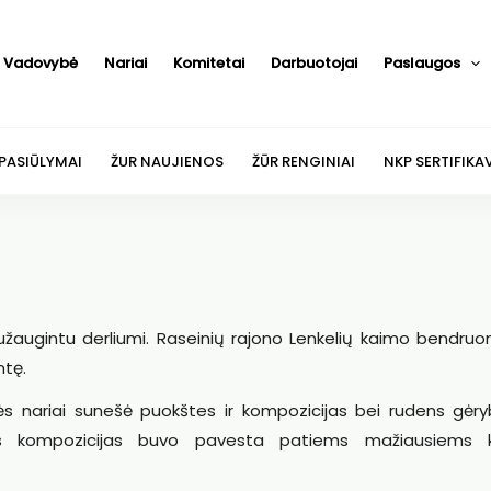
Vadovybė
Nariai
Komitetai
Darbuotojai
Paslaugos
 PASIŪLYMAI
ŽUR NAUJIENOS
ŽŪR RENGINIAI
NKP SERTIFIKA
ą užaugintu derliumi. Raseinių rajono Lenkelių kaimo bendru
ntę.
ariai sunešė puokštes ir kompozicijas bei rudens gėry
ausias kompozicijas buvo pavesta patiems mažiausiems