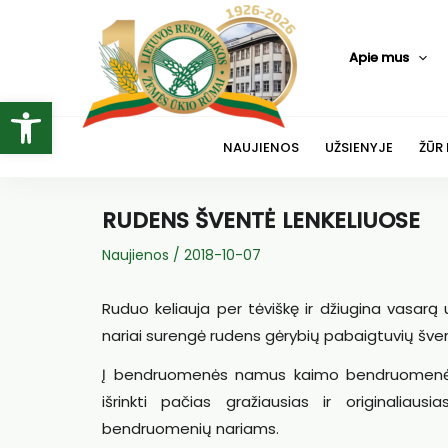
Pereiti
prie
Apie mus
turinio
Open toolbar
NAUJIENOS
UŽSIENYJE
ŽŪR
RUDENS ŠVENTĖ LENKELIUOSE
Naujienos
/
2018-10-07
Ruduo keliauja per tėviškę ir džiugina vasar
nariai surengė rudens gėrybių pabaigtuvių šve
Į bendruomenės namus kaimo bendruomenės n
išrinkti pačias gražiausias ir originali
bendruomenių nariams.