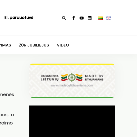
El. parduotuvė
Paieška
VIMAS
ŽŪR JUBILIEJUS
VIDEO
omenės
bes, o
 kaimo