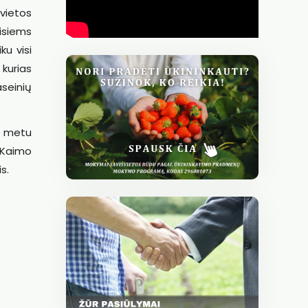
 vietos
isiems
u visi
kurias
aseinių
o metu
 Kaimo
s.