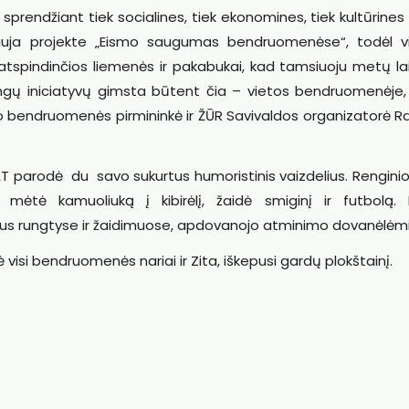
rendžiant tiek socialines, tiek ekonomines, tiek kultūrines
uja projekte „Eismo saugumas bendruomenėse“, todėl v
spindinčios liemenės ir pakabukai, kad tamsiuoju metų laik
ngų iniciatyvų gimsta būtent čia – vietos bendruomenėje, 
o bendruomenės pirmininkė ir ŽŪR Savivaldos organizatorė R
parodė du savo sukurtus humoristinis vaizdelius. Rengini
mėtė kamuoliuką į kibirėlį, žaidė smiginį ir futbolą.
us rungtyse ir žaidimuose, apdovanojo atminimo dovanėlėmi
ė visi bendruomenės nariai ir Zita, iškepusi gardų plokštainį.