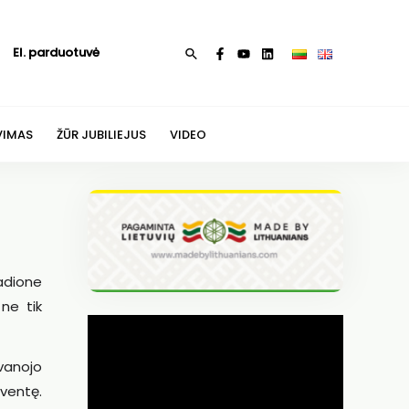
El. parduotuvė
Paieška
VIMAS
ŽŪR JUBILIEJUS
VIDEO
adione
ne tik
vanojo
šventę.