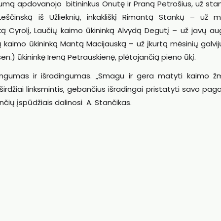
umą apdovanojo bitininkus Onutę ir Praną Petrošius, už st
Leščinską iš Užlieknių, inkakliškį Rimantą Stankų – už m
nriką Cyrolį, Laučių kaimo ūkininką Alvydą Degutį – už javų a
ų kaimo ūkininką Mantą Macijauską – už įkurtą mėsinių galvijų
.) ūkininkę Ireną Petrauskienę, plėtojančią pieno ūkį.
išingumas ir išradingumas. „Smagu ir gera matyti kaimo ž
rdžiai linksmintis, gebančius išradingai pristatyti savo pa
nčių įspūdžiais dalinosi A. Stančikas.