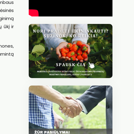
ambaus
ėsinės
uginimą
 ūkį ir
mones,
gamintą