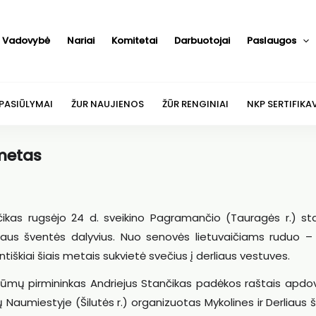
Vadovybė
Nariai
Komitetai
Darbuotojai
Paslaugos
 PASIŪLYMAI
ŽUR NAUJIENOS
ŽŪR RENGINIAI
NKP SERTIFIKA
 metas
ikas rugsėjo 24 d. sveikino Pagramančio (Tauragės r.) st
iaus šventės dalyvius. Nuo senovės lietuvaičiams ruduo – 
tiškiai šiais metais sukvietė svečius į derliaus vestuves.
rūmų pirmininkas Andriejus Stančikas padėkos raštais apdo
ų Naumiestyje (Šilutės r.) organizuotas Mykolines ir Derliaus 