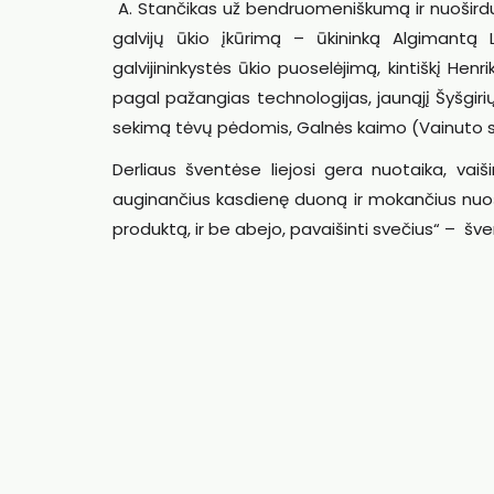
A. Stančikas už bendruomeniškumą ir nuošird
galvijų ūkio įkūrimą – ūkininką Algimantą 
galvijininkystės ūkio puoselėjimą, kintiškį He
pagal pažangias technologijas, jaunąjį Šyšgiri
sekimą tėvų pėdomis, Galnės kaimo (Vainuto sen
Derliaus šventėse liejosi gera nuotaika, va
auginančius kasdienę duoną ir mokančius nuoši
produktą, ir be abejo, pavaišinti svečius“ – šve