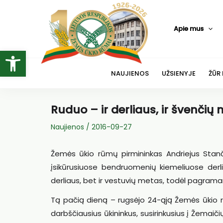
Pereiti
prie
Apie mus
turinio
Open toolbar
NAUJIENOS
UŽSIENYJE
ŽŪR
Ruduo – ir derliaus, ir švenčių
Naujienos
/
2016-09-27
Žemės ūkio rūmų pirmininkas Andriejus Stanč
įsikūrusiuose bendruomenių kiemeliuose derl
derliaus, bet ir vestuvių metas, todėl pagraman
Tą pačią dieną – rugsėjo 24-ąją Žemės ūkio 
darbščiausius ūkininkus, susirinkusius į Žemaiči