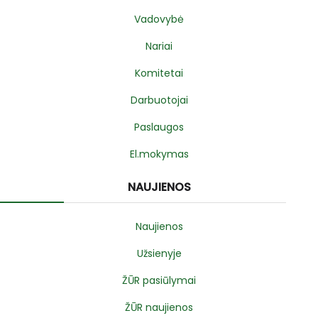
Vadovybė
Nariai
Komitetai
Darbuotojai
Paslaugos
El.mokymas
NAUJIENOS
Naujienos
Užsienyje
ŽŪR pasiūlymai
ŽŪR naujienos