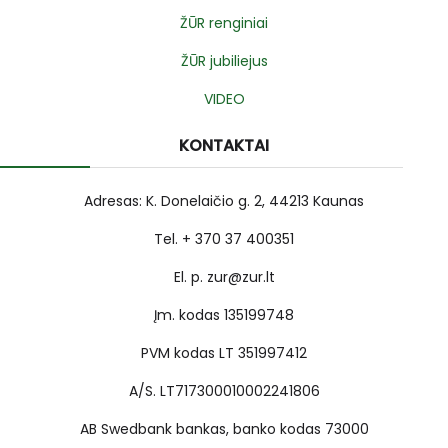
ŽŪR renginiai
ŽŪR jubiliejus
VIDEO
KONTAKTAI
Adresas: K. Donelaičio g. 2, 44213 Kaunas
Tel. + 370 37 400351
El. p. zur@zur.lt
Įm. kodas 135199748
PVM kodas LT 351997412
A/S. LT717300010002241806
AB Swedbank bankas, banko kodas 73000