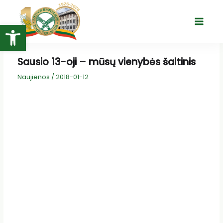
Pereiti
prie
Open toolbar
Main
turinio
Menu
Sausio 13-oji – mūsų vienybės šaltinis
Naujienos
/
2018-01-12