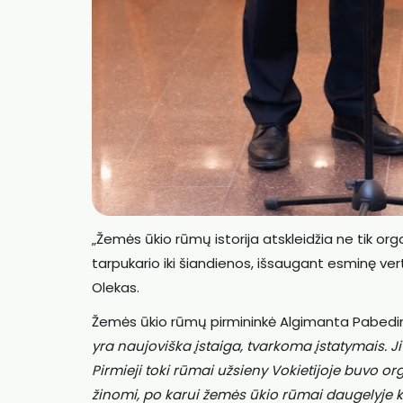
„Žemės ūkio rūmų istorija atskleidžia ne tik org
tarpukario iki šiandienos, išsaugant esminę ver
Olekas.
Žemės ūkio rūmų pirmininkė Algimanta Pabedinsk
yra naujoviška įstaiga, tvarkoma įstatymais. Ji 
Pirmieji toki rūmai užsieny Vokietijoje buvo o
žinomi, po karui žemės ūkio rūmai daugelyje kr