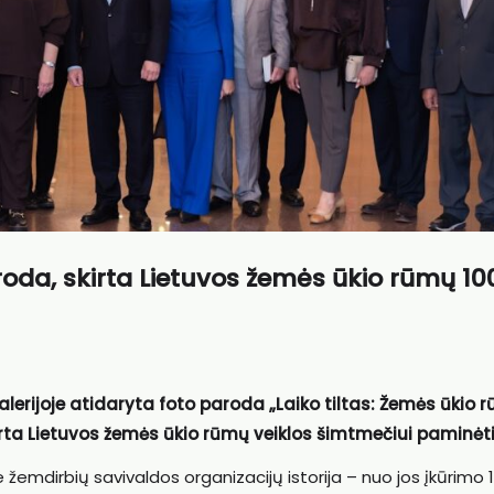
oda, skirta Lietuvos žemės ūkio rūmų 10
lerijoje atidaryta foto paroda „Laiko tiltas: Žemės ūkio 
irta Lietuvos žemės ūkio rūmų veiklos šimtmečiui paminėti
žemdirbių savivaldos organizacijų istorija – nuo jos įkūrimo 