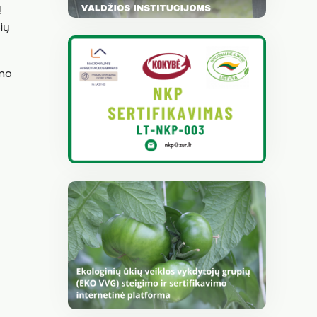
ų
ių
imo