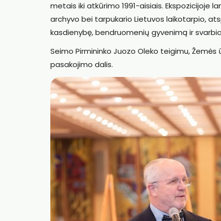
metais iki atkūrimo 1991-aisiais. Ekspozicijoje l
archyvo bei tarpukario Lietuvos laikotarpio, at
kasdienybę, bendruomenių gyvenimą ir svarbia
Seimo Pirmininko Juozo Oleko teigimu, Žemės ūk
pasakojimo dalis.