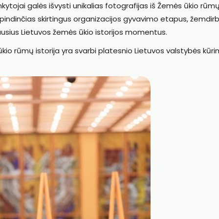
ankytojai galės išvysti unikalias fotografijas iš Žemės ūkio rūm
spindinčias skirtingus organizacijos gyvavimo etapus, žemdirb
usius Lietuvos žemės ūkio istorijos momentus.
io rūmų istorija yra svarbi platesnio Lietuvos valstybės kūr