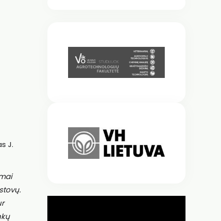
s J.
ūmai
stovų.
ur
nkų