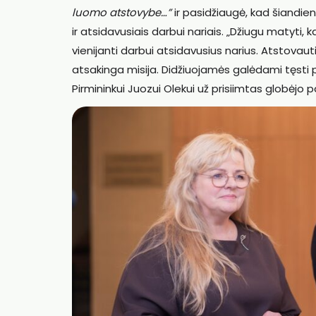
luomo atstovybe…”
ir pasidžiaugė, kad šiandie
ir atsidavusiais darbui nariais. „Džiugu matyti,
vienijanti darbui atsidavusius narius. Atstovau
atsakinga misija. Didžiuojamės galėdami tęsti
Pirmininkui Juozui Olekui už prisiimtas globėjo