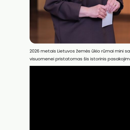
2026 metais Lietuvos žemės ūkio rūmai mini sav
visuomenei pristatomas šis istorinis pasakojima