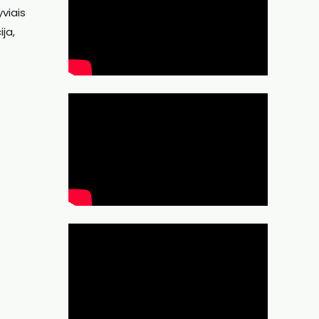
viais
ja,