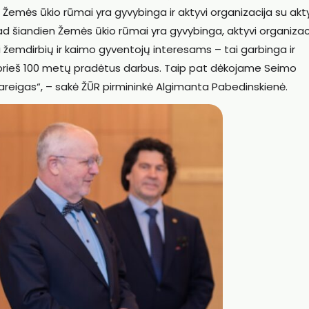
n Žemės ūkio rūmai yra gyvybinga ir aktyvi organizacija su akty
 kad šiandien Žemės ūkio rūmai yra gyvybinga, aktyvi organizaci
ti žemdirbių ir kaimo gyventojų interesams – tai garbinga ir
 prieš 100 metų pradėtus darbus. Taip pat dėkojame Seimo
 pareigas“, – sakė ŽŪR pirmininkė Algimanta Pabedinskienė.