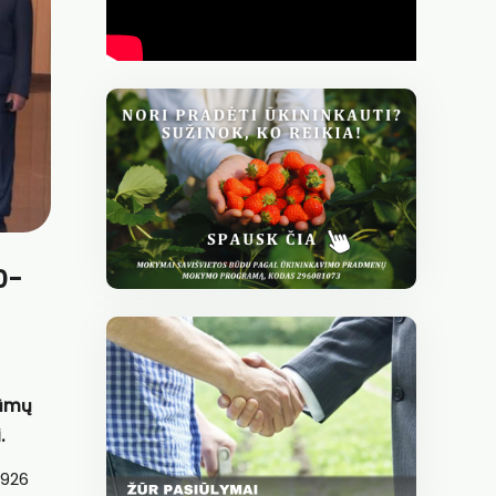
0-
rūmų
.
1926