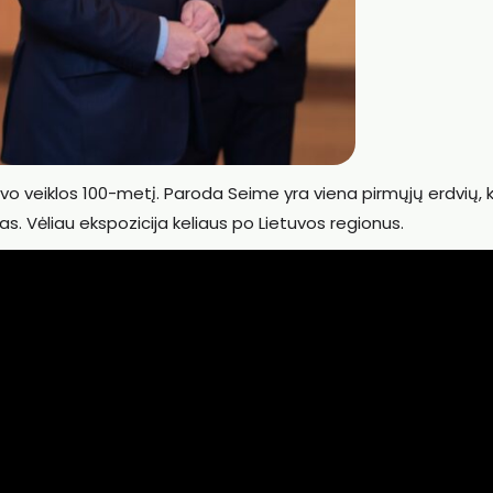
o veiklos 100-metį. Paroda Seime yra viena pirmųjų erdvių, 
s. Vėliau ekspozicija keliaus po Lietuvos regionus.