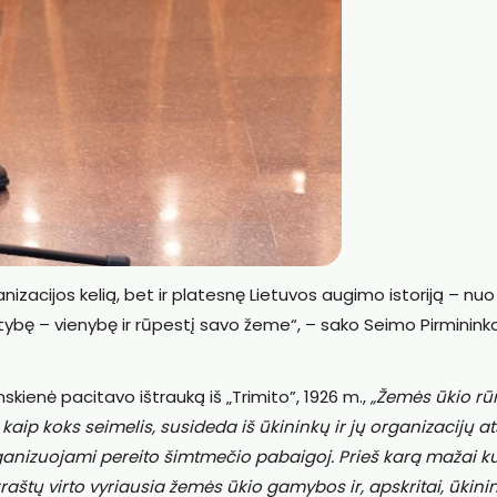
anizacijos kelią, bet ir platesnę Lietuvos augimo istoriją – nuo
tybę – vienybę ir rūpestį savo žeme“, – sako Seimo Pirmininka
ienė pacitavo ištrauką iš „Trimito”, 1926 m.,
„Žemės ūkio r
kaip koks seimelis, susideda iš ūkininkų ir jų organizacijų at
rganizuojami pereito šimtmečio pabaigoj. Prieš karą mažai k
aštų virto vyriausia žemės ūkio gamybos ir, apskritai, ūkini