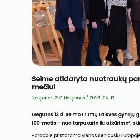
Seime atidaryta nuotraukų par
mečiui
Naujienos
,
ŽUR Naujienos
/
2026-05-13
Gegužės 13 d. Seimo I rūmų Laisvės gynėjų ga
100-metis – nuo tarpukario iki atkūrimo“, sk
Parodoje pristatoma vienos seniausių Europoje 