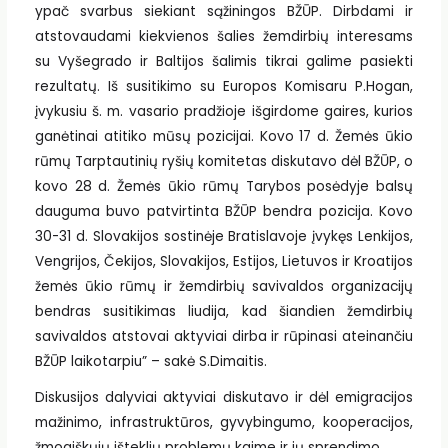
ypač svarbus siekiant sąžiningos BŽŪP. Dirbdami ir
atstovaudami kiekvienos šalies žemdirbių interesams
su Vyšegrado ir Baltijos šalimis tikrai galime pasiekti
rezultatų. Iš susitikimo su Europos Komisaru P.Hogan,
įvykusiu š. m. vasario pradžioje išgirdome gaires, kurios
ganėtinai atitiko mūsų pozicijai. Kovo 17 d. Žemės ūkio
rūmų Tarptautinių ryšių komitetas diskutavo dėl BŽŪP, o
kovo 28 d. Žemės ūkio rūmų Tarybos posėdyje balsų
dauguma buvo patvirtinta BŽŪP bendra pozicija. Kovo
30-31 d. Slovakijos sostinėje Bratislavoje įvykęs Lenkijos,
Vengrijos, Čekijos, Slovakijos, Estijos, Lietuvos ir Kroatijos
žemės ūkio rūmų ir žemdirbių savivaldos organizacijų
bendras susitikimas liudija, kad šiandien žemdirbių
savivaldos atstovai aktyviai dirba ir rūpinasi ateinančiu
BŽŪP laikotarpiu” – sakė S.Dimaitis.
Diskusijos dalyviai aktyviai diskutavo ir dėl emigracijos
mažinimo, infrastruktūros, gyvybingumo, kooperacijos,
žmogiškųjų išteklių problemų kaime ir jų sprendimo.