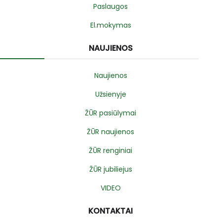
Paslaugos
El.mokymas
NAUJIENOS
Naujienos
Užsienyje
ŽŪR pasiūlymai
ŽŪR naujienos
ŽŪR renginiai
ŽŪR jubiliejus
VIDEO
KONTAKTAI