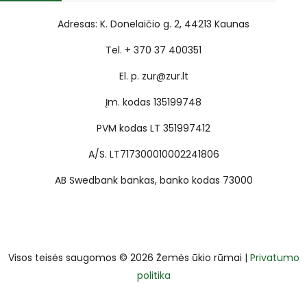
Adresas: K. Donelaičio g. 2, 44213 Kaunas
Tel. + 370 37 400351
El. p. zur@zur.lt
Įm. kodas 135199748
PVM kodas LT 351997412
A/S. LT717300010002241806
AB Swedbank bankas, banko kodas 73000
Visos teisės saugomos © 2026 Žemės ūkio rūmai |
Privatumo
politika