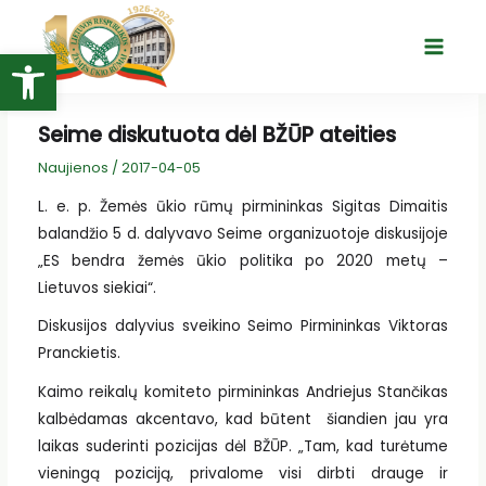
Pereiti
prie
Open toolbar
Main
turinio
Menu
Seime diskutuota dėl BŽŪP ateities
Naujienos
/
2017-04-05
L. e. p. Žemės ūkio rūmų pirmininkas Sigitas Dimaitis
balandžio 5 d. dalyvavo Seime organizuotoje diskusijoje
„ES bendra žemės ūkio politika po 2020 metų –
Lietuvos siekiai“.
Diskusijos dalyvius sveikino Seimo Pirmininkas Viktoras
Pranckietis.
Kaimo reikalų komiteto pirmininkas Andriejus Stančikas
kalbėdamas akcentavo, kad būtent šiandien jau yra
laikas suderinti pozicijas dėl BŽŪP. „Tam, kad turėtume
vieningą poziciją, privalome visi dirbti drauge ir