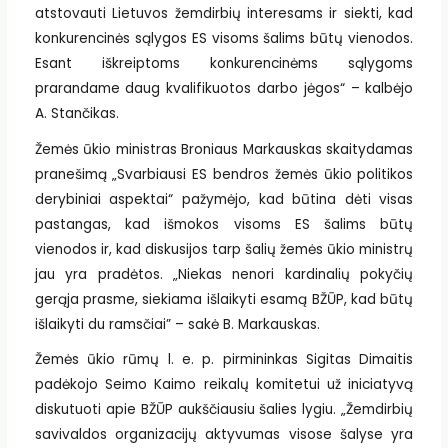
atstovauti Lietuvos žemdirbių interesams ir siekti, kad
konkurencinės sąlygos ES visoms šalims būtų vienodos.
Esant iškreiptoms konkurencinėms sąlygoms
prarandame daug kvalifikuotos darbo jėgos“ – kalbėjo
A. Stančikas.
Žemės ūkio ministras Broniaus Markauskas skaitydamas
pranešimą „Svarbiausi ES bendros žemės ūkio politikos
derybiniai aspektai“ pažymėjo, kad būtina dėti visas
pastangas, kad išmokos visoms ES šalims būtų
vienodos ir, kad diskusijos tarp šalių žemės ūkio ministrų
jau yra pradėtos. „Niekas nenori kardinalių pokyčių
gerąja prasme, siekiama išlaikyti esamą BŽŪP, kad būtų
išlaikyti du ramsčiai” – sakė B. Markauskas.
Žemės ūkio rūmų l. e. p. pirmininkas Sigitas Dimaitis
padėkojo Seimo Kaimo reikalų komitetui už iniciatyvą
diskutuoti apie BŽŪP aukščiausiu šalies lygiu. „Žemdirbių
savivaldos organizacijų aktyvumas visose šalyse yra