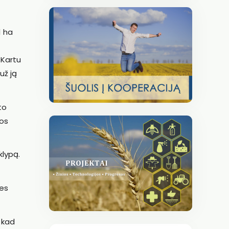
1 ha
 Kartu
už ją
to
jos
klypą.
nes
, kad