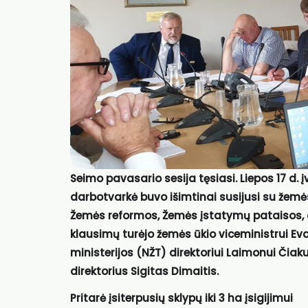
Seimo pavasario sesija tęsiasi. Liepos 17 d.
darbotvarkė buvo išimtinai susijusi su žemės
Žemės reformos, Žemės įstatymų pataisos, 
klausimų turėjo žemės ūkio viceministrui Ev
ministerijos (NŽT) direktoriui Laimonui Čia
direktorius Sigitas Dimaitis.
Pritarė įsiterpusių sklypų iki 3 ha įsigijimui