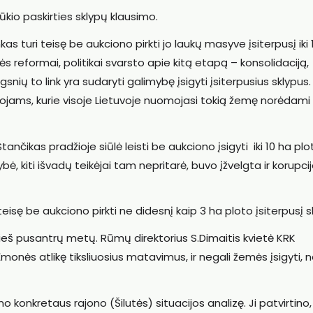
ūkio paskirties sklypų klausimo.
s turi teisę be aukciono pirkti jo laukų masyve įsiterpusį iki 
s reformai, politikai svarsto apie kitą etapą – konsolidaciją,
nių to link yra sudaryti galimybę įsigyti įsiterpusius sklypus.
otojams, kurie visoje Lietuvoje nuomojasi tokią žemę norėdami 
tančikas pradžioje siūlė leisti be aukciono įsigyti iki 10 ha plo
ybė, kiti išvadų teikėjai tam nepritarė, buvo įžvelgta ir korupci
isę be aukciono pirkti ne didesnį kaip 3 ha ploto įsiterpusį s
rieš pusantrų metų. Rūmų direktorius S.Dimaitis kvietė KRK
onės atlikę tiksliuosius matavimus, ir negali žemės įsigyti, 
 konkretaus rajono (Šilutės) situacijos analizę. Ji patvirtino