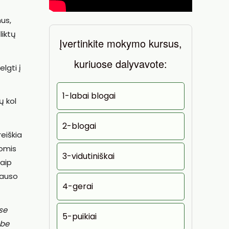
us,
liktų
Įvertinkite mokymo kursus,
kuriuose dalyvavote:
lgti į
1-labai blogai
ų kol
2-blogai
eiškia
romis
3-vidutiniškai
Kaip
lauso
4-gerai
se
5-puikiai
 be