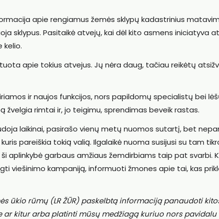
ormacija apie rengiamus žemės sklypų kadastrinius matavim
ioja sklypus. Pasitaikė atvejų, kai dėl kito asmens iniciatyva at
kelio.
uota apie tokius atvejus. Jų nėra daug, tačiau reikėtų atsižve
riamos ir naujos funkcijos, nors papildomų specialistų bei lėš
 žvelgia rimtai ir, jo teigimu, sprendimas beveik rastas.
doja laikinai, pasirašo vienų metų nuomos sutartį, bet nepar
kuris pareiškia tokią valią. Ilgalaikė nuoma susijusi su tam tik
ai ši aplinkybė garbaus amžiaus žemdirbiams taip pat svarbi. 
engti viešinimo kampaniją, informuoti žmones apie tai, kas prik
ės ūkio rūmų (LR ŽŪR) paskelbtą informaciją panaudoti kito
e ar kitur arba platinti mūsų medžiagą kuriuo nors pavidalu