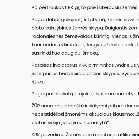
Po pertraukos KRK grįžo prie įsiterpusių žemės 
Pagal dabar galiojantį įstatymą, žemės savininka
ploto valstybinės žemės sklypą. Baigiantis žemė
racionalesnės žemėvaldos kūrimą. Vienas iš žings
tai ir būdas užkirsti kelią lengvo uždarbio iešk
susirinkti kuo daugiau išmokų.
Pataisos iniciatorius KRK pirmininkas Andriejus S
įsiterpusius bei besiribojančius sklypus. Vyriaus
rizika.
Pagal patobulintą projektą, siūloma numatyti te
ŽŪR nuomonę pareiškė ir siūlymui pritarė dar p
nebeatidėlioti žmonėms aktualaus klausimo: „Žm
plotas viršija įstatymu numatytą“.
KRK pavedimu Žemės ūkio ministerija atliko vieno