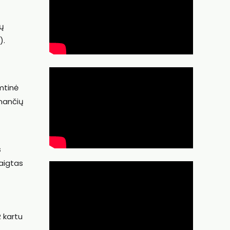
tų
).
mtinė
inančių
s
baigtas
R kartu