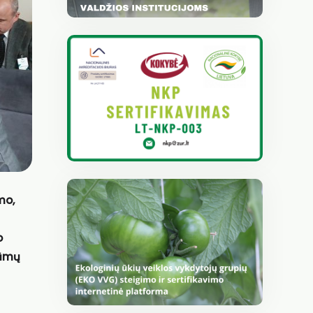
mo,
o
rūmų