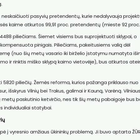
.
 neskaičiuoti pasyvių pretendentų, kurie nedalyvauja projek
isės kaime atkurtos 99,91 proc. pretendentų (mieste 92 proc.
4488 piliečiams. Šiemet visiems bus suprojektuoti sklypai, o
 kompensuota pinigais. Piliečiams, pakeitusiems valią dėl
emę (nuo šių metų vasario iki birželio įstatymu numatyta iši
imo ir rinktis miško sklypą kaimo vietovėje), bus atkurtos ate
rti 5820 piliečių. Žemės reforma, kurios pažanga priklauso nuo
r, išskyrus Vilnių bei Trakus, galimai ir Kauną, Varėną. Vilniau
 metų paskutinio ketvirčio, nes tik šių metų pabaigoje bus 
 individualiai statybai.
ių
eipė į vyresnio amžiaus ūkininkų problemą. Ji buvo aptarta ŽŪ