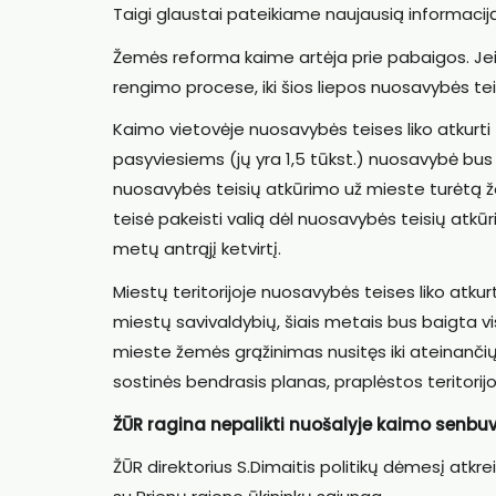
Taigi glaustai pateikiame naujausią informaciją
Žemės reforma kaime artėja prie pabaigos. Jei
rengimo procese, iki šios liepos nuosavybės te
Kaimo vietovėje nuosavybės teises liko atkurti 
pasyviesiems (jų yra 1,5 tūkst.) nuosavybė bus
nuosavybės teisių atkūrimo už mieste turėtą ž
teisė pakeisti valią dėl nuosavybės teisių atkūr
metų antrąjį ketvirtį.
Miestų teritorijoje nuosavybės teises liko atku
miestų savivaldybių, šiais metais bus baigta visu
mieste žemės grąžinimas nusitęs iki ateinančių
sostinės bendrasis planas, praplėstos teritorijos
ŽŪR ragina nepalikti nuošalyje kaimo senbuv
ŽŪR direktorius S.Dimaitis politikų dėmesį atkr