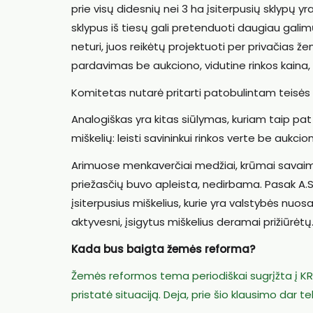
prie visų didesnių nei 3 ha įsiterpusių sklypų yr
sklypus iš tiesų gali pretenduoti daugiau galimų
neturi, juos reikėtų projektuoti per privačias že
pardavimas be aukciono, vidutine rinkos kaina, 
Komitetas nutarė pritarti patobulintam teisės 
Analogiškas yra kitas siūlymas, kuriam taip pat
miškelių: leisti savininkui rinkos verte be aukcion
Arimuose menkaverčiai medžiai, krūmai savaim
priežasčių buvo apleista, nedirbama. Pasak A.S
įsiterpusius miškelius, kurie yra valstybės nuos
aktyvesni, įsigytus miškelius deramai prižiūrėtų
Kada bus baigta žemės reforma?
Žemės reformos tema periodiškai sugrįžta į KR
pristatė situaciją. Deja, prie šio klausimo dar tek