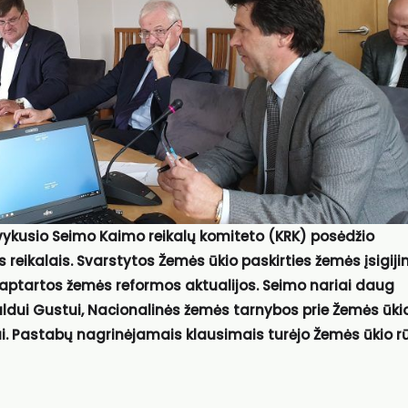
 įvykusio Seimo Kaimo reikalų komiteto (KRK) posėdžio
 reikalais. Svarstytos Žemės ūkio paskirties žemės įsigiji
aptartos žemės reformos aktualijos. Seimo nariai daug
aldui Gustui, Nacionalinės žemės tarnybos prie Žemės ūki
kui. Pastabų nagrinėjamais klausimais turėjo Žemės ūkio 