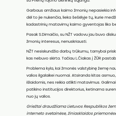
su Prienų rajono ūkininkų sąjunga.
Garbaus amžiaus kaimo žmonių nepasiekia inf
dėl to jie nukenčia, lieka šešėlyje tų, kurie medž
kadastrinių matavimų kaimo gyventojas liko be 
Pasak S.Dimaičio, su NŽT vadovu jau buvo diskut
žmonių interesus, nenuskriausti.
NŽT nesiskundžia darbų trūkumu, tarnybai priski
kas nebuvo skirta. Tačiau L.Čiakas į ŽŪR pastabą
Problema kyla, kai žmonės valstybinę žemę nau
valios ilgalaikei nuomai. Atsiranda kitas asmuo, 
išlaidomis, nes reikia atlikti matavimus. Galim
patikino institucijos direktorius, ketinama sur
nuo jų valios.
Griežtai draudžiama Lietuvos Respublikos žem
interneto svetainėse, žiniasklaidos priemonės