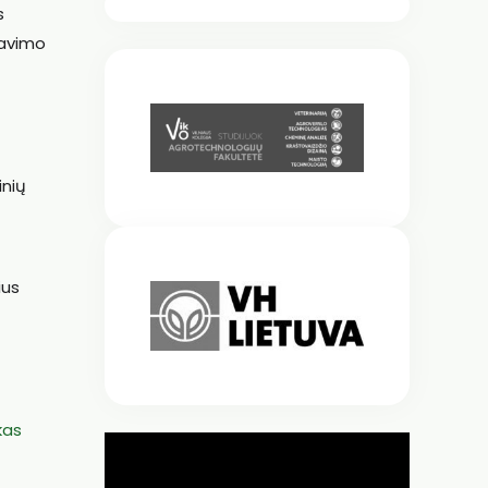
s
iavimo
inių
ius
kas