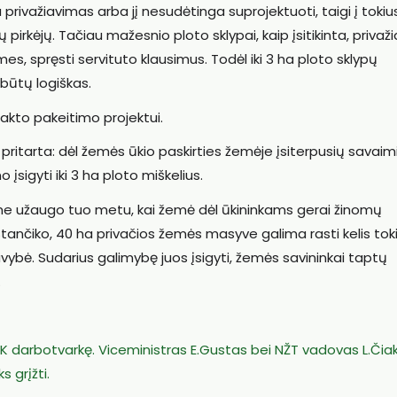
a privažiavimas arba jį nesudėtinga suprojektuoti, taigi į tokiu
 pirkėjų. Tačiau mažesnio ploto sklypai, kaip įsitikinta, privaž
mes, spręsti servituto klausimus. Todėl iki 3 ha ploto sklypų
būtų logiškas.
akto pakeitimo projektui.
 pritarta: dėl žemės ūkio paskirties žemėje įsiterpusių savaim
o įsigyti iki 3 ha ploto miškelius.
e užaugo tuo metu, kai žemė dėl ūkininkams gerai žinomų
tančiko, 40 ha privačios žemės masyve galima rasti kelis tok
avybė. Sudarius galimybę juos įsigyti, žemės savininkai taptų
.
K darbotvarkę. Viceministras E.Gustas bei NŽT vadovas L.Čia
s grįžti.