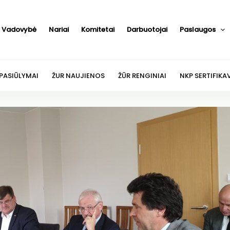
Vadovybė
Nariai
Komitetai
Darbuotojai
Paslaugos
 PASIŪLYMAI
ŽUR NAUJIENOS
ŽŪR RENGINIAI
NKP SERTIFIKA