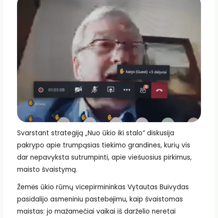
Svarstant strategiją „Nuo ūkio iki stalo“ diskusija
pakrypo apie trumpąsias tiekimo grandines, kurių vis
dar nepavyksta sutrumpinti, apie viešuosius pirkimus,
maisto švaistymą.
Žemės ūkio rūmų vicepirmininkas Vytautas Buivydas
pasidalijo asmeniniu pastebėjimu, kaip švaistomas
maistas: jo mažamečiai vaikai iš darželio neretai