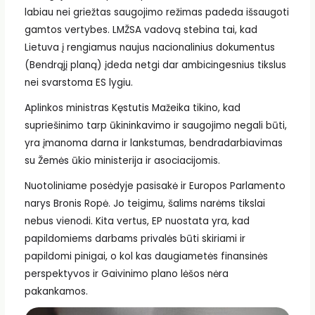
labiau nei griežtas saugojimo režimas padeda išsaugoti
gamtos vertybes. LMŽSA vadovą stebina tai, kad
Lietuva į rengiamus naujus nacionalinius dokumentus
(Bendrąjį planą) įdeda netgi dar ambicingesnius tikslus
nei svarstoma ES lygiu.
Aplinkos ministras Kęstutis Mažeika tikino, kad
supriešinimo tarp ūkininkavimo ir saugojimo negali būti,
yra įmanoma darna ir lankstumas, bendradarbiavimas
su Žemės ūkio ministerija ir asociacijomis.
Nuotoliniame posėdyje pasisakė ir Europos Parlamento
narys Bronis Ropė. Jo teigimu, šalims narėms tikslai
nebus vienodi. Kita vertus, EP nuostata yra, kad
papildomiems darbams privalės būti skiriami ir
papildomi pinigai, o kol kas daugiametės finansinės
perspektyvos ir Gaivinimo plano lėšos nėra
pakankamos.