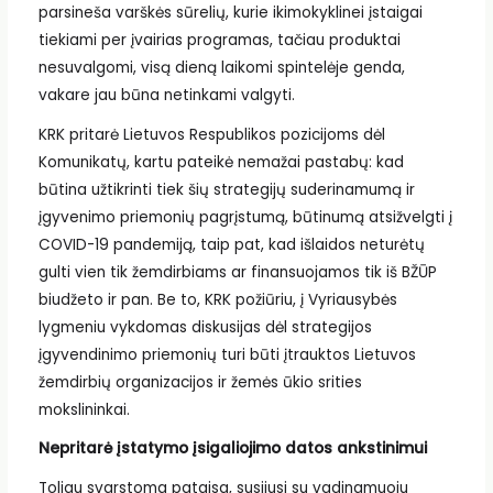
parsineša varškės sūrelių, kurie ikimokyklinei įstaigai
tiekiami per įvairias programas, tačiau produktai
nesuvalgomi, visą dieną laikomi spintelėje genda,
vakare jau būna netinkami valgyti.
KRK pritarė Lietuvos Respublikos pozicijoms dėl
Komunikatų, kartu pateikė nemažai pastabų: kad
būtina užtikrinti tiek šių strategijų suderinamumą ir
įgyvenimo priemonių pagrįstumą, būtinumą atsižvelgti į
COVID-19 pandemiją, taip pat, kad išlaidos neturėtų
gulti vien tik žemdirbiams ar finansuojamos tik iš BŽŪP
biudžeto ir pan. Be to, KRK požiūriu, į Vyriausybės
lygmeniu vykdomas diskusijas dėl strategijos
įgyvendinimo priemonių turi būti įtrauktos Lietuvos
žemdirbių organizacijos ir žemės ūkio srities
mokslininkai.
Nepritarė įstatymo įsigaliojimo datos ankstinimui
Toliau svarstoma pataisa, susijusi su vadinamuoju