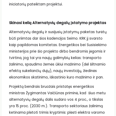
iniciatorių pateiktam projektui.
Skinasi kelią Alternatyvių degalų įstatymo projektas
Alternatyvių degalų ir susijusių įstatymų paketas turėtų
būti priimtas dar šios kadencijos Seimo. KRK jį svarsto
kaip papildomas komitetas. Energetikos bei Susisiekimo
ministerijos prie šio projekto dirbo bendromis jėgomis ir
tvirtina, jog tai yra naujų galimybių kelias: transporto
žalinimo, spaudimo žemės ūkiui mažinimo (dėl šiltnamio
efektą sukeliančių dujų), naujų investicijų, žiedinės
ekonomikos skatinimo, iškastinio kuro mažinimo ir pan.
Projektą bendrais bruožais pristatęs energetikos
ministras Žygimantas Vaičiūnas priminė, kad šiuo metu
alternatyvių degalų dalis sudaro vos 4 proc., o tikslas
yra 15 proc. (2030 m.). Transporto sektoriaus žalinimą
ketinama plėtoti trimis kryptimis: plėsti elektra varomo