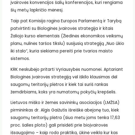
įvairovės konvencijos šalių konferencijos, kuri rengiama
šių metų lapkričio mėnesį.
Taip pat Komisija ragina Europos Parlamentą ir Tarybą
patvirtinti su Biologinės įvairovės strategija ir kitais
Žaliojo kurso elementais (Žiedinės ekonomikos veiksmų
planu, nulinės taršos tikslu) susijusią strategiją „Nuo ūkio
iki stalo“, kuria siekiama pereiti prie tvarios maisto
sistemos.
KRK neskubėjo pritarti Vyriausybės nuomonei. Aptariant
Biologinės įvairovės strategiją vėl iškilo klausimas dėl
saugomų teritorijų plėtros ir kiek tai suriš rankas
žemdirbiams, koks yra numatomų pokyčių krepšelis.
Lietuvos miško ir žemės savininkų asociacijos (LMŽSA)
pirmininkas dr. Algis Gaižutis išreiškė abejonę tuo, kiek
saugomų teritorijų plėtra (šiuo metu joms tenka 17,63
proc. šalies ploto) gali prisidėti prie bioįvairovės
išsaugojimo – kaip rodo praktika, ūkinė veikla kur kas