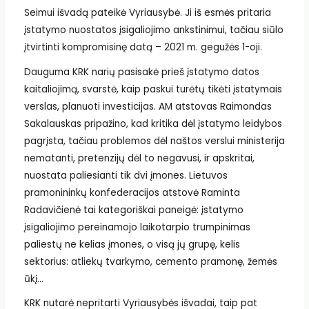
Seimui išvadą pateikė Vyriausybė. Ji iš esmės pritaria
įstatymo nuostatos įsigaliojimo ankstinimui, tačiau siūlo
įtvirtinti kompromisinę datą – 2021 m. gegužės 1-oji.
Dauguma KRK narių pasisakė prieš įstatymo datos
kaitaliojimą, svarstė, kaip paskui turėtų tikėti įstatymais
verslas, planuoti investicijas. AM atstovas Raimondas
Sakalauskas pripažino, kad kritika dėl įstatymo leidybos
pagrįsta, tačiau problemos dėl naštos verslui ministerija
nematanti, pretenzijų dėl to negavusi, ir apskritai,
nuostata paliesianti tik dvi įmones. Lietuvos
pramonininkų konfederacijos atstovė Raminta
Radavičienė tai kategoriškai paneigė: įstatymo
įsigaliojimo pereinamojo laikotarpio trumpinimas
paliestų ne kelias įmones, o visą jų grupę, kelis
sektorius: atliekų tvarkymo, cemento pramonę, žemės
ūkį…
KRK nutarė nepritarti Vyriausybės išvadai, taip pat