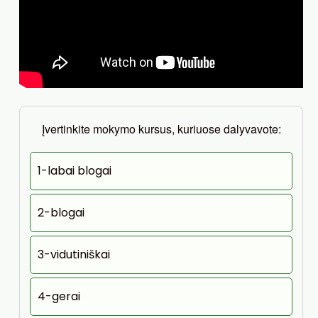
Įvertinkite mokymo kursus, kuriuose dalyvavote:
1-labai blogai
2-blogai
3-vidutiniškai
4-gerai