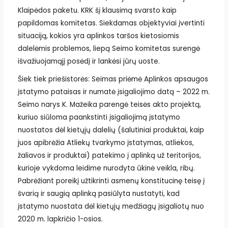
Klaipėdos paketu. KRK šį klausimą svarsto kaip
papildomas komitetas. Siekdamas objektyviai įvertinti
situaciją, kokios yra aplinkos taršos kietosiomis
dalelėmis problemos, liepą Seimo komitetas surengė
išvažiuojamąjį posėdį ir lankėsi jūrų uoste.
Šiek tiek priešistorės: Seimas priėmė Aplinkos apsaugos
įstatymo pataisas ir numatė įsigaliojimo datą – 2022 m.
Seimo narys K. Mažeika parengė teisės akto projektą,
kuriuo siūloma paankstinti įsigaliojimą įstatymo
nuostatos dėl kietųjų dalelių (šalutiniai produktai, kaip
juos apibrėžia Atliekų tvarkymo įstatymas, atliekos,
žaliavos ir produktai) patekimo į aplinką už teritorijos,
kurioje vykdoma leidime nurodyta ūkinė veikla, ribų.
Pabrėžiant poreikį užtikrinti asmenų konstitucinę teisę į
švarią ir saugią aplinką pasiūlyta nustatyti, kad
įstatymo nuostata dėl kietųjų medžiagų įsigaliotų nuo
2020 m. lapkričio 1-osios.