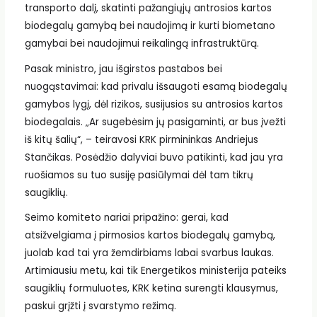
transporto dalį, skatinti pažangiųjų antrosios kartos
biodegalų gamybą bei naudojimą ir kurti biometano
gamybai bei naudojimui reikalingą infrastruktūrą.
Pasak ministro, jau išgirstos pastabos bei
nuogąstavimai: kad privalu išsaugoti esamą biodegalų
gamybos lygį, dėl rizikos, susijusios su antrosios kartos
biodegalais. „Ar sugebėsim jų pasigaminti, ar bus įvežti
iš kitų šalių“, – teiravosi KRK pirmininkas Andriejus
Stančikas. Posėdžio dalyviai buvo patikinti, kad jau yra
ruošiamos su tuo susiję pasiūlymai dėl tam tikrų
saugiklių.
Seimo komiteto nariai pripažino: gerai, kad
atsižvelgiama į pirmosios kartos biodegalų gamybą,
juolab kad tai yra žemdirbiams labai svarbus laukas.
Artimiausiu metu, kai tik Energetikos ministerija pateiks
saugiklių formuluotes, KRK ketina surengti klausymus,
paskui grįžti į svarstymo režimą.