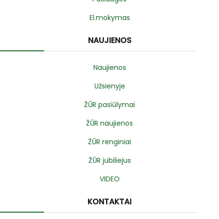
El.mokymas
NAUJIENOS
Naujienos
Užsienyje
ŽŪR pasiūlymai
ŽŪR naujienos
ŽŪR renginiai
ŽŪR jubiliejus
VIDEO
KONTAKTAI