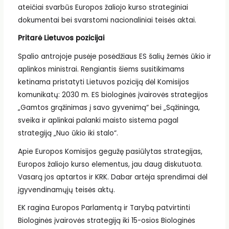
ateičiai svarbūs Europos žaliojo kurso strateginiai
dokumentai bei svarstomi nacionaliniai teisės aktai.
Pritarė Lietuvos pozicijai
Spalio antrojoje pusėje posėdžiaus ES šalių žemės ūkio ir
aplinkos ministrai. Rengiantis šiems susitikimams
ketinama pristatyti Lietuvos poziciją dėl Komisijos
komunikatų: 2030 m. ES biologinės įvairovės strategijos
„Gamtos grąžinimas į savo gyvenimą“ bei „Sąžininga,
sveika ir aplinkai palanki maisto sistema pagal
strategiją „Nuo ūkio iki stalo“.
Apie Europos Komisijos gegužę pasiūlytas strategijas,
Europos žaliojo kurso elementus, jau daug diskutuota.
Vasarą jos aptartos ir KRK. Dabar artėja sprendimai dėl
įgyvendinamųjų teisės aktų.
EK ragina Europos Parlamentą ir Tarybą patvirtinti
Biologinės įvairovės strategiją iki 15-osios Biologinės