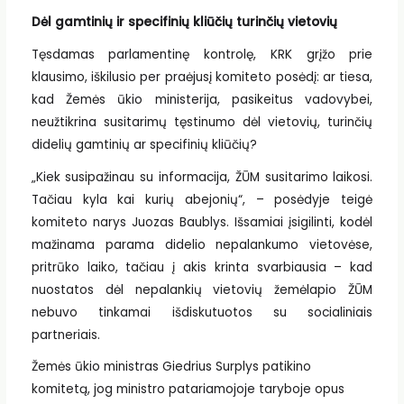
Dėl gamtinių ir specifinių kliūčių turinčių vietovių
Tęsdamas parlamentinę kontrolę, KRK grįžo prie
klausimo, iškilusio per praėjusį komiteto posėdį: ar tiesa,
kad Žemės ūkio ministerija, pasikeitus vadovybei,
neužtikrina susitarimų tęstinumo dėl vietovių, turinčių
didelių gamtinių ar specifinių kliūčių?
„Kiek susipažinau su informacija, ŽŪM susitarimo laikosi.
Tačiau kyla kai kurių abejonių“, – posėdyje teigė
komiteto narys Juozas Baublys. Išsamiai įsigilinti, kodėl
mažinama parama didelio nepalankumo vietovėse,
pritrūko laiko, tačiau į akis krinta svarbiausia – kad
nuostatos dėl nepalankių vietovių žemėlapio ŽŪM
nebuvo tinkamai išdiskutuotos su socialiniais
partneriais.
Žemės ūkio ministras Giedrius Surplys patikino
komitetą, jog ministro patariamojoje taryboje opus