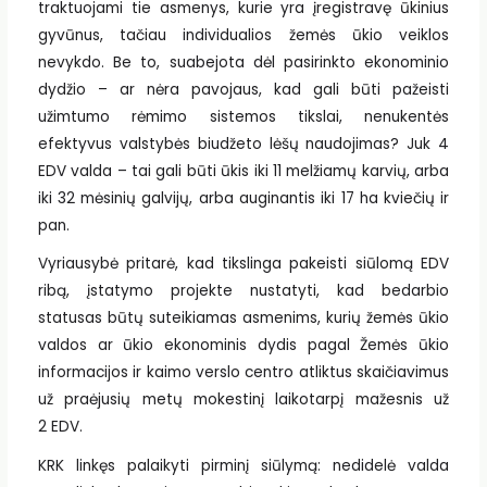
traktuojami tie asmenys, kurie yra įregistravę ūkinius
gyvūnus, tačiau individualios žemės ūkio veiklos
nevykdo. Be to, suabejota dėl pasirinkto ekonominio
dydžio – ar nėra pavojaus, kad gali būti pažeisti
užimtumo rėmimo sistemos tikslai, nenukentės
efektyvus valstybės biudžeto lėšų naudojimas? Juk 4
EDV valda – tai gali būti ūkis iki 11 melžiamų karvių, arba
iki 32 mėsinių galvijų, arba auginantis iki 17 ha kviečių ir
pan.
Vyriausybė pritarė, kad tikslinga pakeisti siūlomą EDV
ribą, įstatymo projekte nustatyti, kad bedarbio
statusas būtų suteikiamas asmenims, kurių žemės ūkio
valdos ar ūkio ekonominis dydis pagal Žemės ūkio
informacijos ir kaimo verslo centro atliktus skaičiavimus
už praėjusių metų mokestinį laikotarpį mažesnis už
2 EDV.
KRK linkęs palaikyti pirminį siūlymą: nedidelė valda