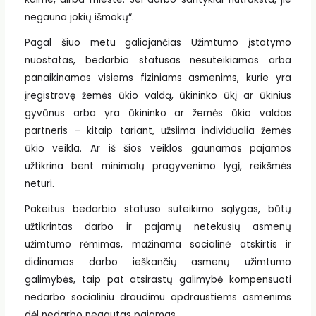
negauna jokių išmokų“.
Pagal šiuo metu galiojančias Užimtumo įstatymo
nuostatas, bedarbio statusas nesuteikiamas arba
panaikinamas visiems fiziniams asmenims, kurie yra
įregistravę žemės ūkio valdą, ūkininko ūkį ar ūkinius
gyvūnus arba yra ūkininko ar žemės ūkio valdos
partneris – kitaip tariant, užsiima individualia žemės
ūkio veikla. Ar iš šios veiklos gaunamos pajamos
užtikrina bent minimalų pragyvenimo lygį, reikšmės
neturi.
Pakeitus bedarbio statuso suteikimo sąlygas, būtų
užtikrintas darbo ir pajamų netekusių asmenų
užimtumo rėmimas, mažinama socialinė atskirtis ir
didinamos darbo ieškančių asmenų užimtumo
galimybės, taip pat atsirastų galimybė kompensuoti
nedarbo socialiniu draudimu apdraustiems asmenims
dėl nedarbo negautas pajamas.