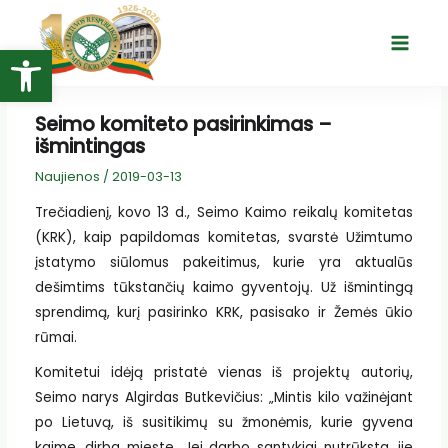
Pereiti
prie
Open toolbar
Main
turinio
Menu
Seimo komiteto pasirinkimas –
išmintingas
Naujienos
/
2019-03-13
Trečiadienį, kovo 13 d., Seimo Kaimo reikalų komitetas
(KRK), kaip papildomas komitetas, svarstė Užimtumo
įstatymo siūlomus pakeitimus, kurie yra aktualūs
dešimtims tūkstančių kaimo gyventojų. Už išmintingą
sprendimą, kurį pasirinko KRK, pasisako ir Žemės ūkio
rūmai.
Komitetui idėją pristatė vienas iš projektų autorių,
Seimo narys Algirdas Butkevičius: „Mintis kilo važinėjant
po Lietuvą, iš susitikimų su žmonėmis, kurie gyvena
kaime, dirba mieste. Jei darbo santykiai nutrūksta, jie