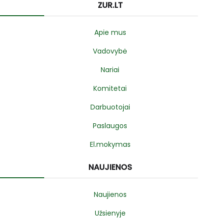
ZUR.LT
Apie mus
Vadovybė
Nariai
Komitetai
Darbuotojai
Paslaugos
El.mokymas
NAUJIENOS
Naujienos
Užsienyje