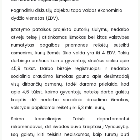
Pagrindiniu diskusijų objektu tapo valdos ekonominio
dydžio vienetas (EDV).
Įstatymo pataisos projekto autorių siūlymu, nedarbo
atveju teisę į atitinkamas išmokas bei kitas valstybės
numatytas pagalbos priemones reikėtų suteikti
asmenims, kurių žemės ūkio valda yra iki 4 EDV. Tokių
darbingo amžiaus kaimo gyventojų skaičius siekia apie
45,9 tūkst. Darbo biržoje registruojasi ir nedarbo
socialinio draudimo išmokas gauna apie dešimtadalį
visų dirbančių asmenų, todėl daroma prielaida, kad
apie 4,6 tūkst. kaimo gyventojų netekę darbo galėtų
kreiptis dėl nedarbo socialinio draudimo išmokos,
valstybei papildomai reikėtų iki 5,3 mln. eurų,
Seimo kanceliarijos Teisės departamentui
rekomendavus, dėl išvados buvo kreiptasi į Vyriausybę.
Esą galėtų kilti teisinis neaiškumas, kaip turėtų būti