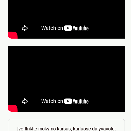
Įvertinkite mokymo kursus, kuriuose dalyvavote: