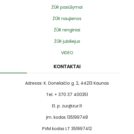
ŽŪR pasiūlymai
ŽŪR naujienos
ŽŪR renginiai
ŽŪR jubiliejus
VIDEO
KONTAKTAI
Adresas: K. Donelaičio g. 2, 44213 Kaunas
Tel. + 370 37 400351
El. p. zur@zur.lt
Įm. kodas 135199748
PVM kodas LT 351997412