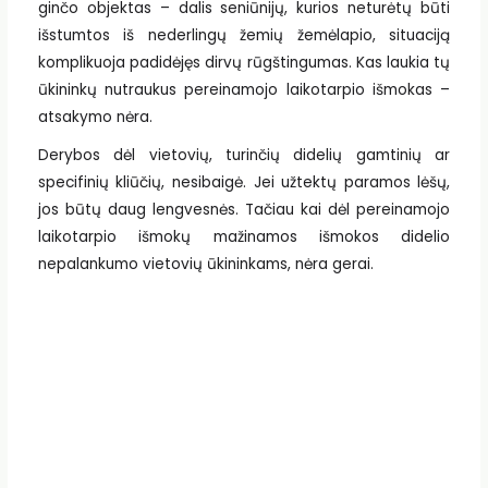
ginčo objektas – dalis seniūnijų, kurios neturėtų būti
išstumtos iš nederlingų žemių žemėlapio, situaciją
komplikuoja padidėjęs dirvų rūgštingumas. Kas laukia tų
ūkininkų nutraukus pereinamojo laikotarpio išmokas –
atsakymo nėra.
Derybos dėl vietovių, turinčių didelių gamtinių ar
specifinių kliūčių, nesibaigė. Jei užtektų paramos lėšų,
jos būtų daug lengvesnės. Tačiau kai dėl pereinamojo
laikotarpio išmokų mažinamos išmokos didelio
nepalankumo vietovių ūkininkams, nėra gerai.