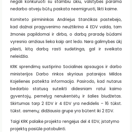
negali konkuruoti su stambiu ūkiu, valstybės parama
nedarbo atveju būtų paskata neemigruoti, likti kaime.
Komiteto pirmininkas Andriejus Stančikas pastebėjo,
kad dažnai pragyvenimo neužtikrina 4 EDV valda, tam
žmonės papildomai ir dirba, o darbą praradę būdami
vyresnio amžiaus lieka kaip ant ledo. Nėra galimybės ūkį
plėsti, kitą darbą rasti sudėtinga, gal ir sveikata
neleidžia.
KRK sprendimą sustiprino Socialinės apsaugos ir darbo
ministerijos Darbo rinkos skyriaus patarėjos Mildos
Kojelienės pateikta informacija. Pasirodo, kad nutarus
bedarbio statusą suteikti didesniam ratui kaimo
gyventojų, pernelyg nenukentėtų ir šalies biudžetas.
Skirtumas tarp 2 EDV ir 4 EDV yra nedidelis – 16 tūkst.
tūkst. asmenų; didžiausia grupė yra būtent iki 2 EDV.
Taigi KRK palaikė projekto rengėjus dėl 4 EDV, įstatymo
projektą pasiūlė patobulinti.