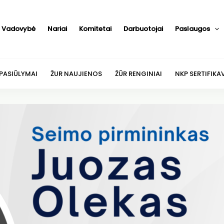
Vadovybė
Nariai
Komitetai
Darbuotojai
Paslaugos
 PASIŪLYMAI
ŽUR NAUJIENOS
ŽŪR RENGINIAI
NKP SERTIFIKA