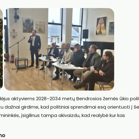
sidėjus aktyviems 2028–2034 metų Bendrosios žemės ūkio poli
ažnai girdime, kad politiniai sprendimai esą orientuoti į š
irmininkės, įsigilinus tampa akivaizdu, kad realybė kur kas
mo