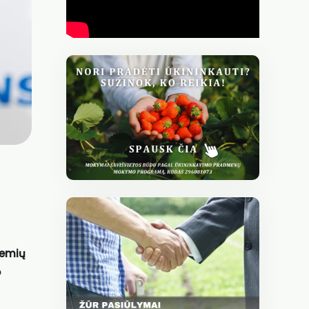
žemių
o