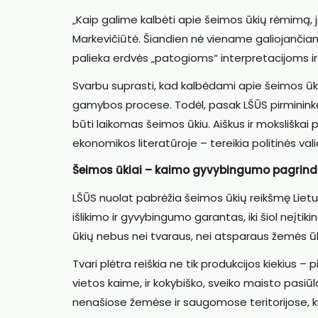
„Kaip galime kalbėti apie šeimos ūkių rėmimą, j
Markevičiūtė. Šiandien nė viename galiojančiame
palieka erdvės „patogioms“ interpretacijoms ir
Svarbu suprasti, kad kalbėdami apie šeimos ūki
gamybos procese. Todėl, pasak LŠŪS pirmininkės,
būti laikomas šeimos ūkiu. Aiškus ir moksliška
ekonomikos literatūroje – tereikia politinės valios
Šeimos ūkiai – kaimo gyvybingumo pagrin
LŠŪS nuolat pabrėžia šeimos ūkių reikšmę Liet
išlikimo ir gyvybingumo garantas, iki šiol neįti
ūkių nebus nei tvaraus, nei atsparaus žemės ūk
Tvari plėtra reiškia ne tik produkcijos kiekius – 
vietos kaime, ir kokybiško, sveiko maisto pasiūl
nenašiose žemėse ir saugomose teritorijose, kur