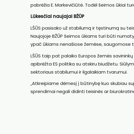
pabrėžia E. Markevičiūtė. Todėl šeimos ūkiai tu
Lūkesčiai naujajai BŽŪP
LŠŪS pasisako už stabilumą ir tęstinumą su teis
Naujojoje BŽŪP šeimos ūkiams turi būti numatyt
ypač ūkiams nenašiose žemėse, saugomose teri
LŠŪS taip pat palaiko Europos žemės savininkų aso
apibrėžta ES politika su atskiru biudžetu. Siūly
sektoriaus stabilumui ir ilgalaikiam tvarumui.
„Atkreipiame dėmesį į būtinybę kuo skubiau su
sprendimai negali didinti teisinės ar biurokrati