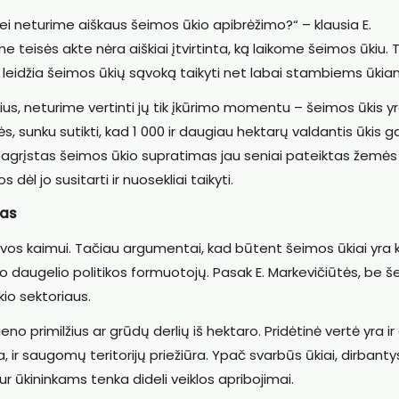
ei neturime aiškaus šeimos ūkio apibrėžimo?“ – klausia E.
 teisės akte nėra aiškiai įtvirtinta, ką laikome šeimos ūkiu. T
 leidžia šeimos ūkių sąvoką taikyti net labai stambiems ūkia
us, neturime vertinti jų tik įkūrimo momentu – šeimos ūkis yr
 sunku sutikti, kad 1 000 ir daugiau hektarų valdantis ūkis g
i pagrįstas šeimos ūkio supratimas jau seniai pateiktas žemės
 dėl jo susitarti ir nuosekliai taikyti.
das
uvos kaimui. Tačiau argumentai, kad būtent šeimos ūkiai yra
kino daugelio politikos formuotojų. Pasak E. Markevičiūtės, be 
io sektoriaus.
pieno primilžius ar grūdų derlių iš hektaro. Pridėtinė vertė yra i
a, ir saugomų teritorijų priežiūra. Ypač svarbūs ūkiai, dirbanty
 ūkininkams tenka dideli veiklos apribojimai.