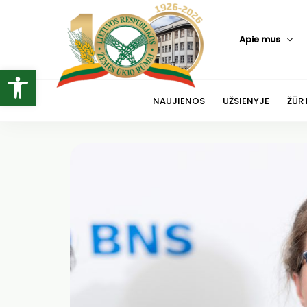
Pereiti
prie
Apie mus
turinio
Open toolbar
NAUJIENOS
UŽSIENYJE
ŽŪR