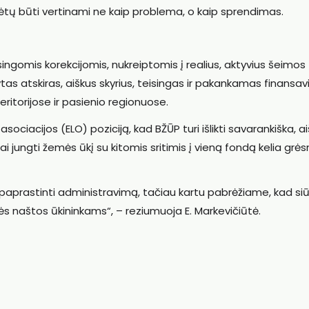
rėtų būti vertinami ne kaip problema, o kaip sprendimas.
ingomis korekcijomis, nukreiptomis į realius, aktyvius šeimos 
as atskiras, aiškus skyrius, teisingas ir pakankamas finansav
torijose ir pasienio regionuose.
ciacijos (ELO) poziciją, kad BŽŪP turi išlikti savarankiška, ai
mai jungti žemės ūkį su kitomis sritimis į vieną fondą kelia grė
paprastinti administravimą, tačiau kartu pabrėžiame, kad si
nės naštos ūkininkams“, – reziumuoja E. Markevičiūtė.