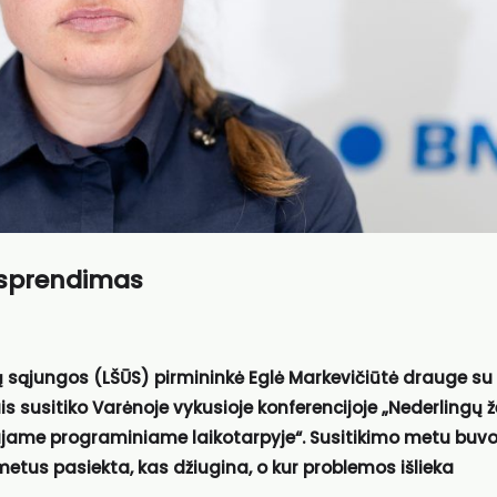
 sprendimas
 sąjungos (LŠŪS) pirmininkė Eglė Markevičiūtė drauge su
ais susitiko Varėnoje vykusioje konferencijoje „Nederlingų 
aujajame programiniame laikotarpyje“. Susitikimo metu buv
etus pasiekta, kas džiugina, o kur problemos išlieka