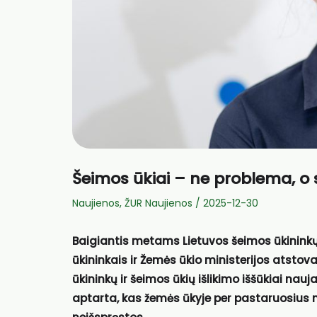
Šeimos ūkiai – ne problema, o
Naujienos
,
ŽUR Naujienos
/
2025-12-30
Baigiantis metams Lietuvos šeimos ūkininkų
ūkininkais ir Žemės ūkio ministerijos atstov
ūkininkų ir šeimos ūkių išlikimo iššūkiai n
aptarta, kas žemės ūkyje per pastaruosius m