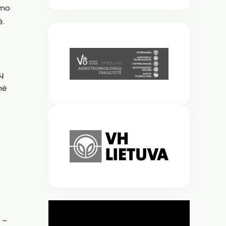
imo
ė.
ių
nė
 –