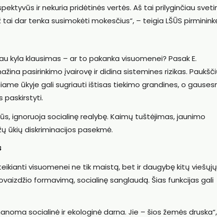
pektyvūs ir nekuria pridėtinės vertės. Aš tai prilyginčiau svet
tai dar tenka susimokėti mokesčius“, – teigia LŠŪS pirminink
ačiau kyla klausimas – ar to pakanka visuomenei? Pasak E.
žina pasirinkimo įvairovę ir didina sistemines rizikas. Paukšč
iame ūkyje gali sugriauti ištisas tiekimo grandines, o gauses
s paskirstyti.
vūs, ignoruoja socialinę realybę. Kaimų tuštėjimas, jaunimo
ažų ūkių diskriminacijos pasekmė.
s
eikianti visuomenei ne tik maistą, bet ir daugybę kitų viešųjų
tovaizdžio formavimą, socialinę sanglaudą. Šias funkcijas gali
manoma socialinė ir ekologinė darna. Jie – šios žemės druska“,