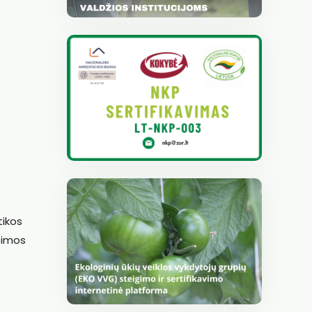
tikos
eimos