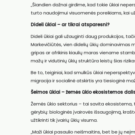
„Šiandien dažnai girdime, kad tokie ūkiai nepers
turto naudojimui visuomenės poreikiams, kai už 
Dideli ūkiai – ar tikrai atsparesni?
Dideli ūkiai gali užauginti daug produkcijos, t
Markevičiūtės, vien didelių ūkių dominavimas ma
gripas ar afrikinis kiaulių maras viename stamb
mažų ir vidutinių ūkių struktūra leistų šias rizika
Be to, teiginiai, kad smulkūs ūkiai neperspekty
migracija ir socialinė atskirtis yra tiesioginė m
Šeimos ūkiai – žemės ūkio ekosistemos dali
Žemės ūkio sektorius – tai savita ekosistema, t
gėrybių: biologinės įvairovės išsaugojimą, kraš
užtikrinti tik įvairių ūkių visuma.
„Maži ūkiai pasaulio neišmaitins, bet be jų neį