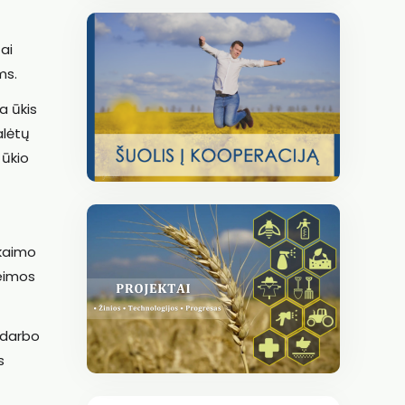
ai
ms.
a ūkis
alėtų
 ūkio
 kaimo
šeimos
r darbo
s