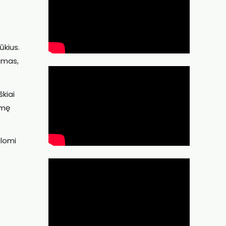
ūkius.
imas,
škiai
smę
ūlomi