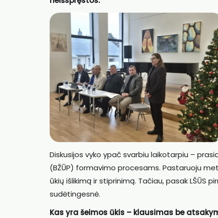
neišspręstos.
Diskusijos vyko ypač svarbiu laikotarpiu – pra
(BŽŪP) formavimo procesams. Pastaruoju metu d
ūkių išlikimą ir stiprinimą. Tačiau, pasak LŠŪS p
sudėtingesnė.
Kas yra šeimos ūkis – klausimas be atsaky