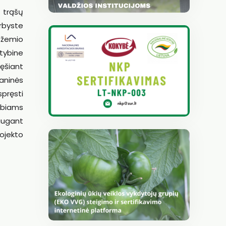
 trąšų
rbyste
ožemio
tybine
ęšiant
aninės
pręsti
rbiams
augant
ojekto