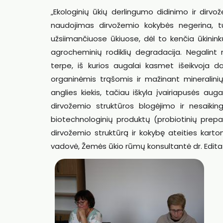
„Ekologinių ūkių derlingumo didinimo ir dirv
naudojimas dirvožemio kokybės negerina, t
užsiimančiuose ūkiuose, dėl to kenčia ūkini
agrocheminių rodiklių degradacija. Negalint 
terpe, iš kurios augalai kasmet išeikvoja d
organinėmis trąšomis ir mažinant mineralinių
anglies kiekis, tačiau iškyla įvairiapusės a
dirvožemio struktūros blogėjimo ir nesaiki
biotechnologinių produktų (probiotinių prepa
dirvožemio struktūrą ir kokybę ateities kart
vadovė, Žemės ūkio rūmų konsultantė dr. Edita