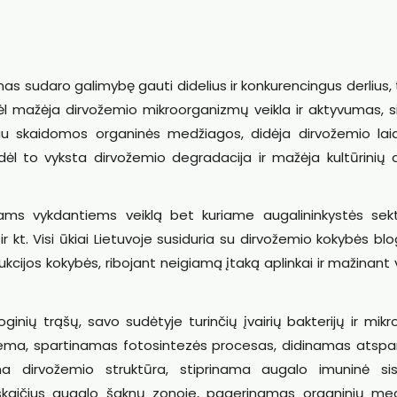
s sudaro galimybę gauti didelius ir konkurencingus derlius,
dėl mažėja dirvožemio mikroorganizmų veikla ir aktyvumas, s
iau skaidomos organinės medžiagos, didėja dirvožemio la
, dėl to vyksta dirvožemio degradacija ir mažėja kultūrinių
ams vykdantiems veiklą bet kuriame augalininkystės sekto
 ir kt. Visi ūkiai Lietuvoje susiduria su dirvožemio kokybės bl
ukcijos kokybės, ribojant neigiamą įtaką aplinkai ir mažinant 
oginių trąšų, savo sudėtyje turinčių įvairių bakterijų ir mik
stema, spartinamas fotosintezės procesas, didinamas atsp
ma dirvožemio struktūra, stiprinama augalo imuninė si
kaičius augalo šaknų zonoje, pagerinamas organinių me