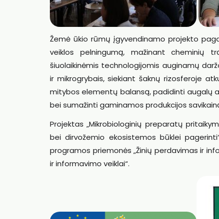
Žemė ūkio rūmų įgyvendinamo projekto pagalba
veiklos pelningumą, mažinant cheminių t
šiuolaikinėmis technologijomis auginamų darž
ir mikrogrybais, siekiant šaknų rizosferoje at
mitybos elementų balansą, padidinti augalų 
bei sumažinti gaminamos produkcijos savikain
Projektas „Mikrobiologinių preparatų pritaik
bei dirvožemio ekosistemos būklei pagerint
programos priemonės „Žinių perdavimas ir inf
ir informavimo veiklai“.