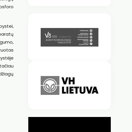
osforo
ystei,
paratų
ingumo,
izuotas
kystėje
 tačiau
džiagų