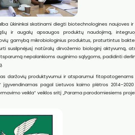
 ūkininkai skatinami diegti biotechnologines naujoves ir d
rąšų ir augalų apsaugos produktų naudojimą, integruo
ovių gamybą mikrobiologinius produktus, praturtintus bakter
kurti susilpnėjusį natūralų dirvožemio biologinį aktyvumą, at
atsparumą nepalankioms auginimo sąlygoms, padidinti derl
ą.
ymas daržovių produktyvumui ir atsparumui fitopatogenams d
i“ įgyvendinamas pagal Lietuvos kaimo plėtros 2014–202
ormavimo veikla“ veiklos sritį „Parama parodomiesiems proj