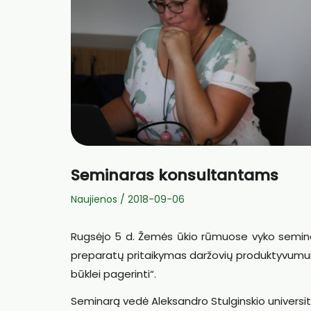
Seminaras konsultantams
Naujienos
/
2018-09-06
Rugsėjo 5 d. Žemės ūkio rūmuose vyko semina
preparatų pritaikymas daržovių produktyvumui
būklei pagerinti“.
Seminarą vedė Aleksandro Stulginskio universi