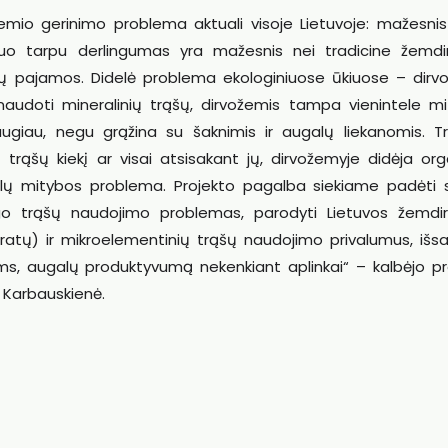
ožemio gerinimo problema aktuali visoje Lietuvoje: mažesnis
uo tarpu derlingumas yra mažesnis nei tradicine žemdi
nkų pajamos. Didelė problema ekologiniuose ūkiuose – dirv
naudoti mineralinių trąšų, dirvožemis tampa vienintele mi
augiau, negu grąžina su šaknimis ir augalų liekanomis. Tr
 trąšų kiekį ar visai atsisakant jų, dirvožemyje didėja org
ugalų mitybos problema. Projekto pagalba siekiame padėti s
ngo trąšų naudojimo problemas, parodyti Lietuvos žemdi
ratų) ir mikroelementinių trąšų naudojimo privalumus, išs
oms, augalų produktyvumą nekenkiant aplinkai“ – kalbėjo pr
 Karbauskienė.