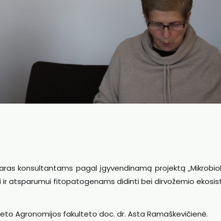
ras konsultantams pagal įgyvendinamą projektą „Mikrobiol
 ir atsparumui fitopatogenams didinti bei dirvožemio ekosi
teto Agronomijos fakulteto doc. dr. Asta Ramaškevičienė.