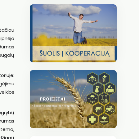
 tačiau
ilpnėja
idumas
 augalų
riuje:
ogėjimu
veiklos
rogrybų
arumas
stema,
džiagų