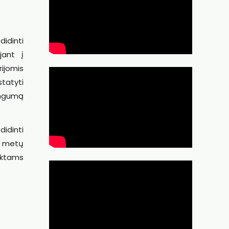
idinti
jant į
ijomis
statyti
ingumą
idinti
0 metų
ektams