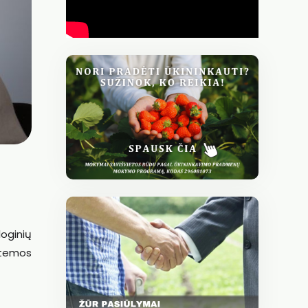
oginių
stemos