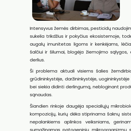
Intensyvus žemės dirbimas, pesticidų naudojima
sukelia trikdžius ir pokyčius ekosistemoje, to
augalų imunitetas ligoms ir kenkėjams, lėč
šalčiui ir šilumai, blogėja žiemojimo sąlygos
derlius.
Ši problema aktuali visiems šalies žemdirbi
grūdininkystėje, daržininkystėje, uogininkystėje
bei siekia didinti derlingumą, nebloginant prod
sąnaudas.
Šiandien rinkoje daugėja specialiųjų mikrobiol
kompozicijų, kurių dėka stiprinama šaknų si
nepalankiems aplinkos veiksniams, gerina
sumažinamas patogeninių mikroorganizmų s