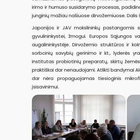
irimo ir humuso susidarymo procesas, padidi
junginių mažiau našiuose dirvožemiuose. Dalis
Japonijos ir JAV mokslininkų pastangomis suk
gyvulininkystei, žmogui. Europos Sąjungos 
augalininkystėje. Dirvožemio struktūros ir ko
sorbcinių savybių gerinimo ir kt., lyderės yra
institutas probiotinių preparatų, skirtų žemės 
praktiškai dar nenaudojami. Atlikti bandymai Ale
dar nėra propaguojamas tiesioginis mikrofl
įsisavinimui.