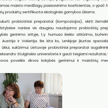
namas maisto medžiagų pasisavinimo koeficientas, o ypač f
 šių produktų sertifikuota ekologinės gamybos ūkiams.
urti probiotiniai preparatai (kompozicijos), skirti žemdirb
valstybėse narėse vis daugiau naudojama probiotinių pre
kybės gerinimo srityje, t.y. humuso kiekio atkūrimo, bufer
 Austrija ir Vokietija. Be kita ko, Lenkijoje įkurtas special
ūkiui, sukūrimui. Lietuvoje probiotiniai preparatai augalinin
ksandro Stulginskio universitete ir gauti teigiami rezultatai,
oros poveikis dirvos kokybės gerinimui ir maistinių me