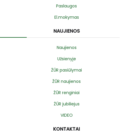
Paslaugos
El.mokymas
NAUJIENOS
Naujienos
Užsienyje
ŽŪR pasiūlymai
ŽŪR naujienos
ŽŪR renginiai
ŽŪR jubiliejus
VIDEO
KONTAKTAI