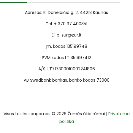
Adresas: K. Donelaičio g. 2, 44213 Kaunas
Tel. + 370 37 400351
El. p. zur@zur.lt
Įm. kodas 135199748
PVM kodas LT 351997412
A/S. LT717300010002241806
AB Swedbank bankas, banko kodas 73000
Visos teisės saugomos © 2026 Žemės ūkio rūmai |
Privatumo
politika