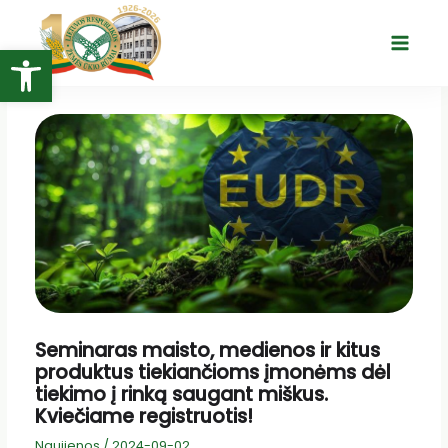
Pereiti
prie
Open toolbar
Main
turinio
Menu
Seminaras maisto, medienos ir kitus
produktus tiekiančioms įmonėms dėl
tiekimo į rinką saugant miškus.
Kviečiame registruotis!
Naujienos
/
2024-09-02