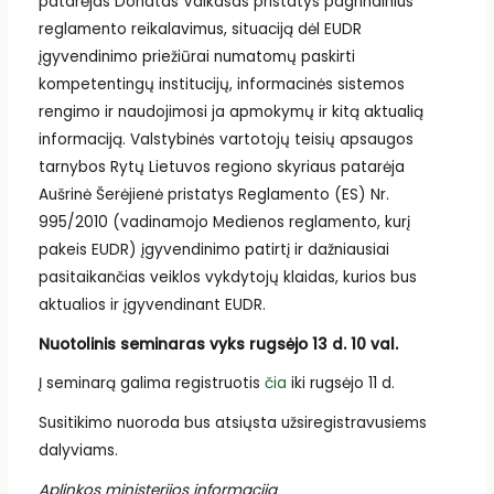
patarėjas Donatas Vaikasas pristatys pagrindinius
reglamento reikalavimus, situaciją dėl EUDR
įgyvendinimo priežiūrai numatomų paskirti
kompetentingų institucijų, informacinės sistemos
rengimo ir naudojimosi ja apmokymų ir kitą aktualią
informaciją. Valstybinės vartotojų teisių apsaugos
tarnybos Rytų Lietuvos regiono skyriaus patarėja
Aušrinė Šerėjienė pristatys Reglamento (ES) Nr.
995/2010 (vadinamojo Medienos reglamento, kurį
pakeis EUDR) įgyvendinimo patirtį ir dažniausiai
pasitaikančias veiklos vykdytojų klaidas, kurios bus
aktualios ir įgyvendinant EUDR.
Nuotolinis seminaras vyks rugsėjo 13 d. 10 val.
Į seminarą galima registruotis
čia
iki rugsėjo 11 d.
Susitikimo nuoroda bus atsiųsta užsiregistravusiems
dalyviams.
Aplinkos ministerijos informacija