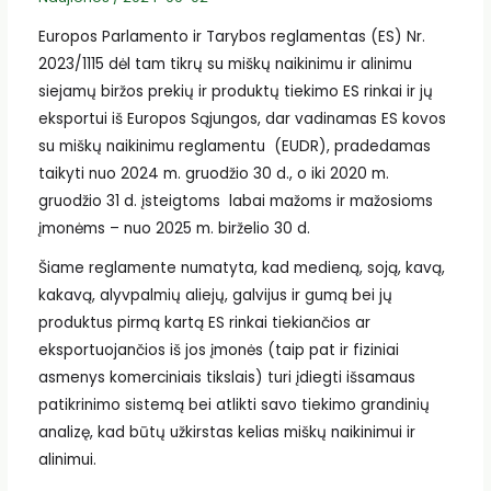
Europos Parlamento ir Tarybos reglamentas (ES) Nr.
2023/1115 dėl tam tikrų su miškų naikinimu ir alinimu
siejamų biržos prekių ir produktų tiekimo ES rinkai ir jų
eksportui iš Europos Sąjungos, dar vadinamas ES kovos
su miškų naikinimu reglamentu (EUDR), pradedamas
taikyti nuo 2024 m. gruodžio 30 d., o iki 2020 m.
gruodžio 31 d. įsteigtoms labai mažoms ir mažosioms
įmonėms – nuo 2025 m. birželio 30 d.
Šiame reglamente numatyta, kad medieną, soją, kavą,
kakavą, alyvpalmių aliejų, galvijus ir gumą bei jų
produktus pirmą kartą ES rinkai tiekiančios ar
eksportuojančios iš jos įmonės (taip pat ir fiziniai
asmenys komerciniais tikslais) turi įdiegti išsamaus
patikrinimo sistemą bei atlikti savo tiekimo grandinių
analizę, kad būtų užkirstas kelias miškų naikinimui ir
alinimui.