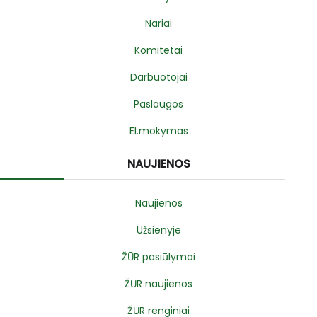
Nariai
Komitetai
Darbuotojai
Paslaugos
El.mokymas
NAUJIENOS
Naujienos
Užsienyje
ŽŪR pasiūlymai
ŽŪR naujienos
ŽŪR renginiai