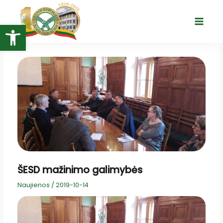
Pereiti
prie
Open toolbar
Main
turinio
Menu
ŠESD mažinimo galimybės
Naujienos
/
2019-10-14