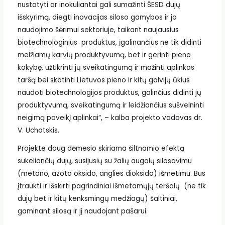
nustatyti ar inokuliantai gali sumažinti ŠESD dujų
išskyrimą, diegti inovacijas siloso gamybos ir jo
naudojimo šėrimui sektoriuje, taikant naujausius
biotechnologinius produktus, įgalinančius ne tik didinti
melžiamų karvių produktyvumą, bet ir gerinti pieno
kokybę, užtikrinti jų sveikatingumą ir mažinti aplinkos
taršą bei skatinti Lietuvos pieno ir kitų galvijų ūkius
naudoti biotechnologijos produktus, galinčius didinti jų
produktyvumą, sveikatingumą ir leidžiančius sušvelninti
neigimą poveikį aplinkai“, – kalba projekto vadovas dr.
V. Uchotskis.
Projekte daug dėmesio skiriama šiltnamio efektą
sukeliančių dujų, susijusių su žalių augalų silosavimu
(metano, azoto oksido, anglies dioksido) išmetimu. Bus
įtraukti ir išskirti pagrindiniai išmetamųjų teršalų (ne tik
dujų bet ir kitų kenksmingų medžiagų) šaltiniai,
gaminant silosą ir jį naudojant pašarui.