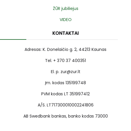
ŽŪR jubiliejus
VIDEO
KONTAKTAI
Adresas: K. Donelaičio g. 2, 44213 Kaunas
Tel. + 370 37 400351
El. p. zur@zur.lt
Įm. kodas 135199748
PVM kodas LT 351997412
A/S. LT717300010002241806
AB Swedbank bankas, banko kodas 73000