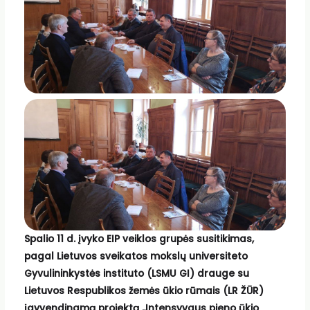
Spalio 11 d. įvyko EIP veiklos grupės susitikimas,
pagal Lietuvos sveikatos mokslų universiteto
Gyvulininkystės instituto (LSMU GI) drauge su
Lietuvos Respublikos žemės ūkio rūmais (LR ŽŪR)
įgyvendinamą projektą „Intensyvaus pieno ūkio