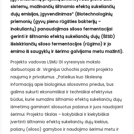
sistemų, mažinančių šiltnamio efektą sukeliančių
dujų emisijas, įgyvendinimas“ (Biotechnologinių
priemonių (gyvų pieno rūgšties bakterijų –
inokuliantų) panaudojimas siloso fermentacijai
gerinti ir šiltnamio efektą sukeliančių dujų (ŠESD)
išsiskiriančių siloso fermentacijos (rūgimo) ir jo
ėmimo iš saugyklų ir šėrimo galvijams metu mažinti).
Projekto vadovas LSMU GI vyresnysis mokslo
darbuotojas dr. Virginijus Uchochis pažymi projekto
naujumą ir privalumus. „Pateikus kuo tikslesnę
informaciją apie biologinius silosavimo priedus, bus
galima sukurti ekonomiškai ir techniškai efektyvius
būdus, kurie sumažins šiltnamio efektą sukeliančių dujų
išmetimą gaminant silosuotus pašarus ir juos naudojant
šėrimui. Projekto tikslas – kokybiškai ir kiekybiškai
įvertinti šiltnamio efektą sukeliančių dujų kiekius,
pašarų (siloso) gamybos ir naudojimo šėrimui metu ir