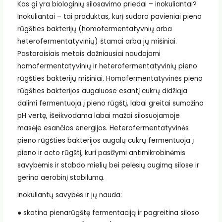
Kas gi yra biologinių silosavimo priedai – inokuliantai?
Inokuliantai – tai produktas, kurį sudaro pavieniai pieno
rūgšties bakterijų (homofermentatyvnių arba
heterofermentatyvinių) štamai arba jų mišiniai.
Pastaraisiais metais dažniausiai naudojami
homofermentatyvinių ir heterofermentatyvinių pieno
rūgšties bakterijų mišiniai. Homofermentatyvinės pieno
rūgšties bakterijos augaluose esantį cukrų didžiąja
dalimi fermentuoja į pieno rūgštį, labai greitai sumažina
pH vertę, išeikvodama labai mažai silosuojamoje
masėje esančios energijos. Heterofermentatyvinės
pieno rūgšties bakterijos augalų cukrų fermentuoja į
pieno ir acto rūgštį, kuri pasižymi antimikrobinėmis
savybėmis ir stabdo mielių bei pelėsių augimą silose ir
gerina aerobinį stabilumą.
Inokuliantų savybės ir jų nauda:
● skatina pienarūgštę fermentaciją ir pagreitina siloso