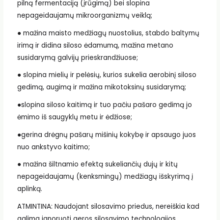
pilną fermentaciją (įrūgimą) bei slopina
nepageidaujamų mikroorganizmų veiklą;
● mažina maisto medžiagų nuostolius, stabdo baltymų
irimą ir didina siloso ėdamumą, mažina metano
susidarymą galvijų prieskrandžiuose;
● slopina mielių ir pelėsių, kurios sukelia aerobinį siloso
gedimą, augimą ir mažina mikotoksinų susidarymą;
●slopina siloso kaitimą ir tuo pačiu pašaro gedimą jo
ėmimo iš saugyklų metu ir ėdžiose;
●gerina drėgnų pašarų mišinių kokybę ir apsaugo juos
nuo ankstyvo kaitimo;
● mažina šiltnamio efektą sukeliančių dujų ir kitų
nepageidaujamų (kenksmingų) medžiagų išskyrimą į
aplinką.
ATMINTINA: Naudojant silosavimo priedus, nereiškia kad
galima ignoruoti geros silosavimo technologijos