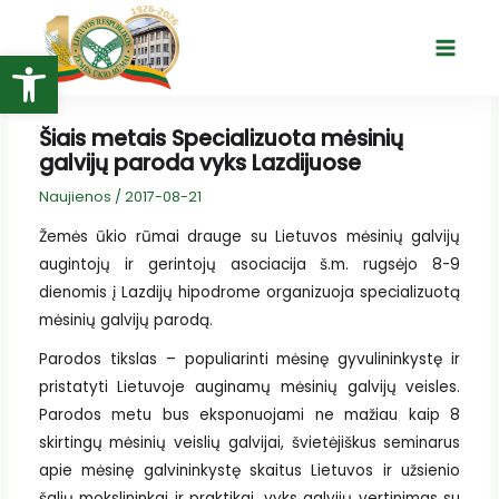
Pereiti
prie
Open toolbar
Main
turinio
Menu
Šiais metais Specializuota mėsinių
galvijų paroda vyks Lazdijuose
Naujienos
/
2017-08-21
Žemės ūkio rūmai drauge su Lietuvos mėsinių galvijų
augintojų ir gerintojų asociacija š.m. rugsėjo 8-9
dienomis į Lazdijų hipodrome organizuoja specializuotą
mėsinių galvijų parodą.
Parodos tikslas – populiarinti mėsinę gyvulininkystę ir
pristatyti Lietuvoje auginamų mėsinių galvijų veisles.
Parodos metu bus eksponuojami ne mažiau kaip 8
skirtingų mėsinių veislių galvijai, švietėjiškus seminarus
apie mėsinę galvininkystę skaitus Lietuvos ir užsienio
šalių mokslininkai ir praktikai, vyks galvijų vertinimas su