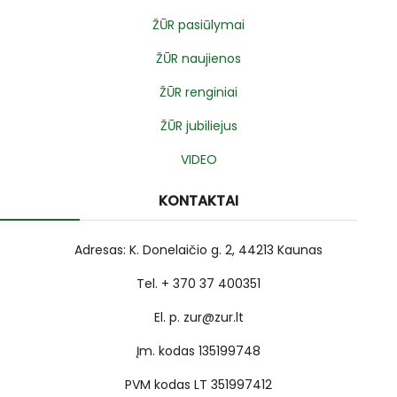
ŽŪR pasiūlymai
ŽŪR naujienos
ŽŪR renginiai
ŽŪR jubiliejus
VIDEO
KONTAKTAI
Adresas: K. Donelaičio g. 2, 44213 Kaunas
Tel. + 370 37 400351
El. p. zur@zur.lt
Įm. kodas 135199748
PVM kodas LT 351997412