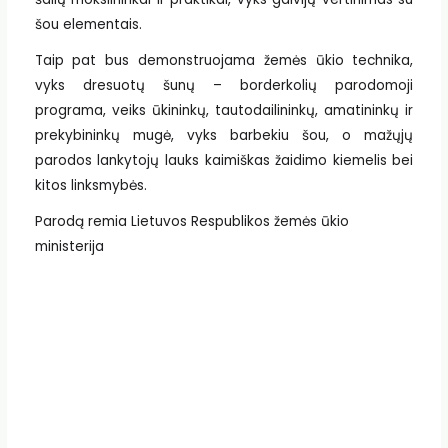
šou elementais.
Taip pat bus demonstruojama žemės ūkio technika,
vyks dresuotų šunų – borderkolių parodomoji
programa, veiks ūkininkų, tautodailininkų, amatininkų ir
prekybininkų mugė, vyks barbekiu šou, o mažųjų
parodos lankytojų lauks kaimiškas žaidimo kiemelis bei
kitos linksmybės.
Parodą remia Lietuvos Respublikos žemės ūkio
ministerija