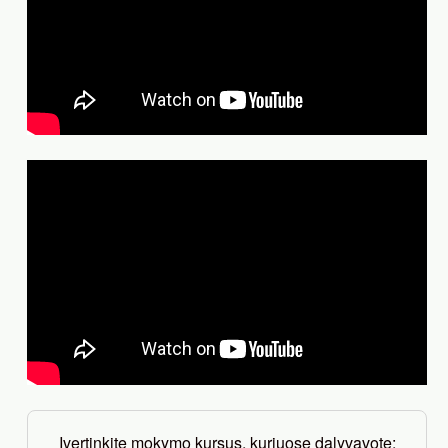
Įvertinkite mokymo kursus, kuriuose dalyvavote: