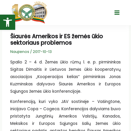
Pereiti
prie
Open toolbar
Main
turinio
Menu
Šiaurės Amerikos ir ES žemės ūkio
sektoriaus problemos
Naujienos
/
2017-10-13
Spalio 2 – 4 d. Žemės ūkio rūmų l. e. p. pirmininkas
Sigitas Dimaitis ir Lietuvos žemės ūkio kooperatyvų
asociacijos „Kooperacijos kelias“ pirmininkas Jonas
Kuzminskas dalyvavo Šiaurės Amerikos ir Europos
Sąjungos žemės ūkio konferencijoje.
Konferenciją, kuri vyko JAV sostinėje – Vašingtone,
inicijavo Copa – Cogeca. Konferencijos dalyviams buvo
pristatyta Jungtinių Amerikos Valstijų, Kanados,
Meksikos ir Europos Sąjungos šalių žemės ūkio
sektoriaus padėtis, aptartos bendros Šiaurės Amerikos