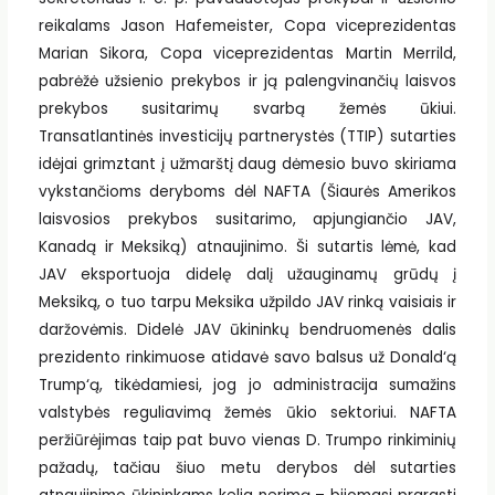
reikalams Jason Hafemeister, Copa viceprezidentas
Marian Sikora, Copa viceprezidentas Martin Merrild,
pabrėžė užsienio prekybos ir ją palengvinančių laisvos
prekybos susitarimų svarbą žemės ūkiui.
Transatlantinės investicijų partnerystės (TTIP) sutarties
idėjai grimztant į užmarštį daug dėmesio buvo skiriama
vykstančioms deryboms dėl NAFTA (Šiaurės Amerikos
laisvosios prekybos susitarimo, apjungiančio JAV,
Kanadą ir Meksiką) atnaujinimo. Ši sutartis lėmė, kad
JAV eksportuoja didelę dalį užauginamų grūdų į
Meksiką, o tuo tarpu Meksika užpildo JAV rinką vaisiais ir
daržovėmis. Didelė JAV ūkininkų bendruomenės dalis
prezidento rinkimuose atidavė savo balsus už Donald‘ą
Trump‘ą, tikėdamiesi, jog jo administracija sumažins
valstybės reguliavimą žemės ūkio sektoriui. NAFTA
peržiūrėjimas taip pat buvo vienas D. Trumpo rinkiminių
pažadų, tačiau šiuo metu derybos dėl sutarties