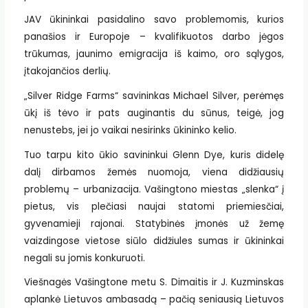
JAV ūkininkai pasidalino savo problemomis, kurios
panašios ir Europoje – kvalifikuotos darbo jėgos
trūkumas, jaunimo emigracija iš kaimo, oro sąlygos,
įtakojančios derlių.
„Silver Ridge Farms“ savininkas Michael Silver, perėmęs
ūkį iš tėvo ir pats auginantis du sūnus, teigė, jog
nenustebs, jei jo vaikai nesirinks ūkininko kelio.
Tuo tarpu kito ūkio savininkui Glenn Dye, kuris didelę
dalį dirbamos žemės nuomoja, viena didžiausių
problemų – urbanizacija. Vašingtono miestas „slenka“ į
pietus, vis plečiasi naujai statomi priemiesčiai,
gyvenamieji rajonai. Statybinės įmonės už žemę
vaizdingose vietose siūlo didžiules sumas ir ūkininkai
negali su jomis konkuruoti.
Viešnagės Vašingtone metu S. Dimaitis ir J. Kuzminskas
aplankė Lietuvos ambasadą – pačią seniausią Lietuvos