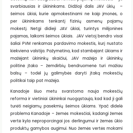
svarbiausias ir ūkininkams. Didžioji dalis JAV ūkių –
šeimos ūkiai, kurie apmokestinami ne kaip įmonės, o
per ūkininkams tenkantį fizinių asmenų pajamų
mokestį. Netgi didieji JAV ūkiai, turintys milijonines
pajamas, laikomi šeimos ūkiais. JAV vietoj bendro visai
šaliai PVM renkamas pardavimo mokestis, kurį nustato
kiekviena valstija. Pažymėtina, kad stambėjant ūkiams ir
mažėjant ūkininkų skaičiui, JAV mažėja ir ūkininkų
politinė įtaka – žemdirbių bendruomenė turi mažiau
balsų – todėl jų galimybės daryti įtaką mokesčių
politikai taip pat mažėja.
Kanadoje šiuo metu svarstoma nauja mokesčių
reforma ir vietiniai ūkininkai nuogąstauja, kad kad ji gali
turėti neigiamų pasekmių šeimos ūkiams. Ypač didelė
problema Kanadoje – žemės mokesčiai, kadangi žemės
vertė kyla neproporcingai jos derlingumui ir žemės ūkio
produktų gamybos augimui. Nuo žemės vertės mokami