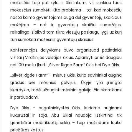
mokesčiai taip pat kyla, ir ūkininkams vis sunkiau tuos
mokesčius sumokėti. Kita problema – tai, kad mokesčių
našta kaimo gyventojams auga dėl gyventojų skaičiaus
mažėjimo – net ir gyventojų skaičiui sumažėjus,
reikalinga išlaikyti tam tikrą viešųjų paslaugų lygį, už kurį
turi sumokėti mažesnis gyventojų skaičius.
Konferencijos dalyviams buvo organizuoti pažintiniai
vizitai į Virdžinijos valstijos ūkius. Aplankyti prieš daugiau
nei 100 metų įkurti „Silver Rigde Farm“ ūkis bei Dye ūkis.
„Silver Rigde Farm“ – mišrus ūkis, kurio savininkai augina
grūdus bei mėsinius galvijus. Ūkyje yra įrengta
skerdykla, todėl užauginti mėsiniai galvijai čia skerdžiami
ir parduodami.
Dye ūkis – augalininkystės ūkis, kuriame auginami
kukurūzai ir soja. Abu ūkiai naudoja išskirtinai tik
genetiškai modifikuotą sėklą – taip mažindami lauko
priežiūros kaštus.