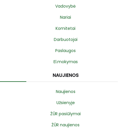
Vadovybė
Nariai
Komitetai
Darbuotojai
Paslaugos
El.mokymas
NAUJIENOS
Naujienos
Užsienyje
ŽŪR pasiūlymai
ŽŪR naujienos