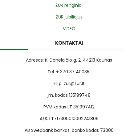
ŽŪR renginiai
ŽŪR jubiliejus
VIDEO
KONTAKTAI
Adresas: K. Donelaičio g. 2, 44213 Kaunas
Tel. + 370 37 400351
El. p. zur@zur.lt
Įm. kodas 135199748
PVM kodas LT 351997412
A/S. LT717300010002241806
AB Swedbank bankas, banko kodas 73000