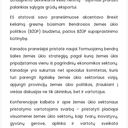
atnaujinimo ūkininkams kelia nerimą – bijomasi prarasti
palankias sąlygas grūdų eksportui.
ES atstovai savo pranešimuose akcentavo Brexit
keliamą grėsmę būsimam Bendrosios žemės ūkio
politikos (BŽŪP) biudžetui, pačios BŽŪP supaprastinimo
būtinybę.
Kanados pranešėjai pristatė naujai formuojamą bendrą
šalies žemės ūkio strategiją, pagal kurią žemės ūkis
pripažįstamas vienu iš pagrindinių ekonomikos sektorių.
Kanadoje yra sukurtas net specialus komitetas, kuris
turi parengti ilgalaikę žemės ūkio sektoriaus viziją,
apjungti provincijų žemės ūkio politikas, įtraukiant į
viešas diskusijas ne tik ūkininkus, bet ir vartotojus.
Konferencijoje kalbėta ir apie žemės ūkio sektoriaus
pristatymo vartotojams svarbą – pristatyti plačiajai
visuomenei žemės ūkio sektorių, kaip tvarų, inovatyvų,
gyvūnų gerove, aplinka ir vartotų sveikata