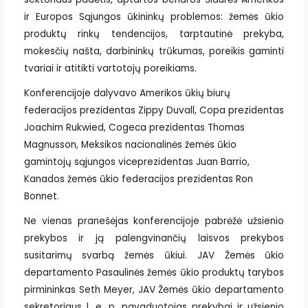
ir Europos Sąjungos ūkininkų problemos: žemės ūkio
produktų rinkų tendencijos, tarptautinė prekyba,
mokesčių našta, darbininkų trūkumas, poreikis gaminti
tvariai ir atitikti vartotojų poreikiams.
Konferencijoje dalyvavo Amerikos ūkių biurų
federacijos prezidentas Zippy Duvall, Copa prezidentas
Joachim Rukwied, Cogeca prezidentas Thomas
Magnusson, Meksikos nacionalinės žemės ūkio
gamintojų sąjungos viceprezidentas Juan Barrio,
Kanados žemės ūkio federacijos prezidentas Ron
Bonnet.
Ne vienas pranešėjas konferencijoje pabrėžė užsienio
prekybos ir ją palengvinančių laisvos prekybos
susitarimų svarbą žemės ūkiui. JAV Žemės ūkio
departamento Pasaulinės žemės ūkio produktų tarybos
pirmininkas Seth Meyer, JAV Žemės ūkio departamento
sekretoriaus l. e. p. pavaduotojas prekybai ir užsienio