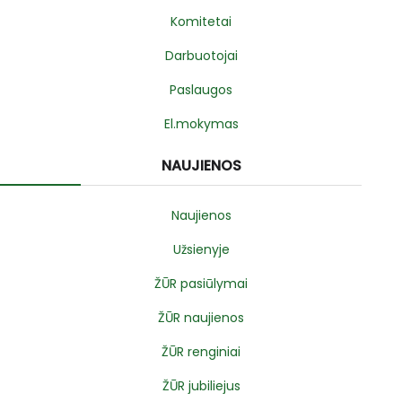
Komitetai
Darbuotojai
Paslaugos
El.mokymas
NAUJIENOS
Naujienos
Užsienyje
ŽŪR pasiūlymai
ŽŪR naujienos
ŽŪR renginiai
ŽŪR jubiliejus