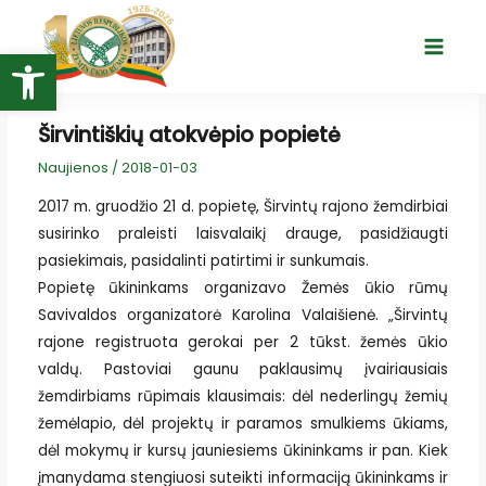
Pereiti
prie
Open toolbar
Main
turinio
Menu
Širvintiškių atokvėpio popietė
Naujienos
/
2018-01-03
2017 m. gruodžio 21 d. popietę, Širvintų rajono žemdirbiai
susirinko praleisti laisvalaikį drauge, pasidžiaugti
pasiekimais, pasidalinti patirtimi ir sunkumais.
Popietę ūkininkams organizavo Žemės ūkio rūmų
Savivaldos organizatorė Karolina Valaišienė. „Širvintų
rajone registruota gerokai per 2 tūkst. žemės ūkio
valdų. Pastoviai gaunu paklausimų įvairiausiais
žemdirbiams rūpimais klausimais: dėl nederlingų žemių
žemėlapio, dėl projektų ir paramos smulkiems ūkiams,
dėl mokymų ir kursų jauniesiems ūkininkams ir pan. Kiek
įmanydama stengiuosi suteikti informaciją ūkininkams ir