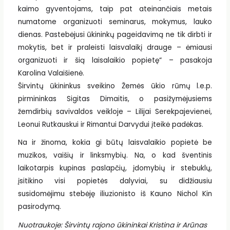
kaimo gyventojams, taip pat ateinančiais metais
numatome organizuoti seminarus, mokymus, lauko
dienas. Pastebėjusi ūkininkų pageidavimą ne tik dirbti ir
mokytis, bet ir praleisti laisvalaikį drauge – ėmiausi
organizuoti ir šią laisalaikio popietę“ – pasakoja
Karolina Valaišienė.
Širvintų ūkininkus sveikino Žemės ūkio rūmų l.e.p.
pirmininkas Sigitas Dimaitis, o pasižymėjusiems
žemdirbių savivaldos veikloje – Lilijai Serekpajevienei,
Leonui Rutkauskui ir Rimantui Darvydui įteikė padėkas.
Na ir žinoma, kokia gi būtų laisvalaikio popietė be
muzikos, vaišių ir linksmybių. Na, o kad šventinis
laikotarpis kupinas paslapčių, įdomybių ir stebuklų,
įsitikino visi popietės dalyviai, su didžiausiu
susidomėjimu stebėję iliuzionisto iš Kauno Nichol Kin
pasirodymą.
Nuotraukoje: Širvintų rajono ūkininkai Kristina ir Arūnas