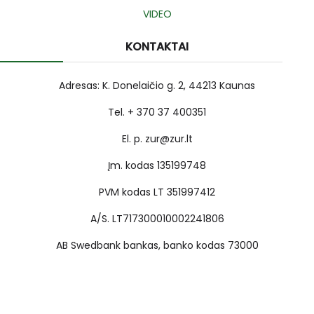
VIDEO
KONTAKTAI
Adresas: K. Donelaičio g. 2, 44213 Kaunas
Tel. + 370 37 400351
El. p. zur@zur.lt
Įm. kodas 135199748
PVM kodas LT 351997412
A/S. LT717300010002241806
AB Swedbank bankas, banko kodas 73000