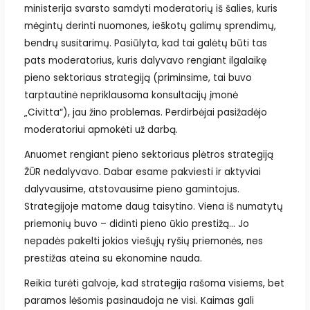
ministerija svarsto samdyti moderatorių iš šalies, kuris
mėgintų derinti nuomones, ieškotų galimų sprendimų,
bendrų susitarimų. Pasiūlyta, kad tai galėtų būti tas
pats moderatorius, kuris dalyvavo rengiant ilgalaikę
pieno sektoriaus strategiją (priminsime, tai buvo
tarptautinė nepriklausoma konsultacijų įmonė
„Civitta“), jau žino problemas. Perdirbėjai pasižadėjo
moderatoriui apmokėti už darbą.
Anuomet rengiant pieno sektoriaus plėtros strategiją
ŽŪR nedalyvavo. Dabar esame pakviesti ir aktyviai
dalyvausime, atstovausime pieno gamintojus.
Strategijoje matome daug taisytino. Viena iš numatytų
priemonių buvo – didinti pieno ūkio prestižą… Jo
nepadės pakelti jokios viešųjų ryšių priemonės, nes
prestižas ateina su ekonomine nauda.
Reikia turėti galvoje, kad strategija rašoma visiems, bet
paramos lėšomis pasinaudoja ne visi. Kaimas gali