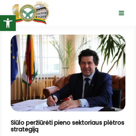
Pereiti
prie
Open toolbar
Main
turinio
Menu
Siūlo peržiūrėti pieno sektoriaus plėtros
strategiją