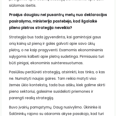
siūlomas išeitis.
Praėjus daugiau nei pusantrų metų nuo deklaracijos
pasirašymo, ministerija pastebėjo, kad ilgalaikė
plieno plėtros strategija neveikia?
Strategija bus tada įgyvendinta, kai gamintojai gaus
orią kainą už pieną ir galės galvoti apie savo ūkių
plėtrą, o ne kaip pragyventi. Esamomis ekonominėmis
sąlygomis kalbėti apie plėtrą sudėtinga. Pirmiausia turi
būti pinigai, ekonominis suinteresuotumas.
Pasiūliau peržiūrėti strategiją, atsirinkti, kas tinka, o kas
ne. Numatyti naujas gaires. Tam reikia matyti viso
žemės ūkio kontekstą, tada bus aišku, kiek galime skirti
pieno sektoriui, galėsime susidėlioti priemones ir
parengti realią strategiją.
Buvo įvairių pamąstymų. Daug nusivylimo. Ūkininkė iš
Šalčininkų rajono su ašaromis akyse pasakojo, kad turi