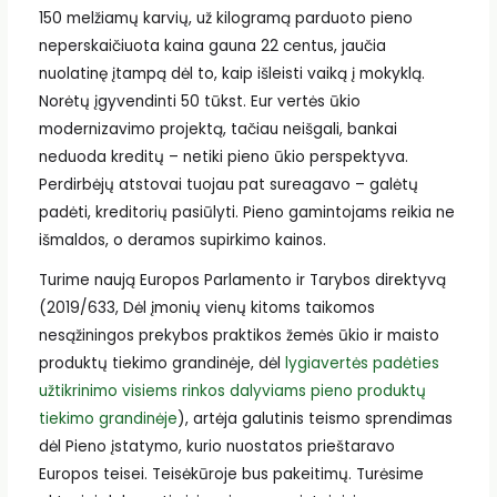
150 melžiamų karvių, už kilogramą parduoto pieno
neperskaičiuota kaina gauna 22 centus, jaučia
nuolatinę įtampą dėl to, kaip išleisti vaiką į mokyklą.
Norėtų įgyvendinti 50 tūkst. Eur vertės ūkio
modernizavimo projektą, tačiau neišgali, bankai
neduoda kreditų – netiki pieno ūkio perspektyva.
Perdirbėjų atstovai tuojau pat sureagavo – galėtų
padėti, kreditorių pasiūlyti. Pieno gamintojams reikia ne
išmaldos, o deramos supirkimo kainos.
Turime naują Europos Parlamento ir Tarybos direktyvą
(2019/633, Dėl įmonių vienų kitoms taikomos
nesąžiningos prekybos praktikos žemės ūkio ir maisto
produktų tiekimo grandinėje, dėl
lygiavertės padėties
užtikrinimo visiems rinkos dalyviams pieno produktų
tiekimo grandinėje
), artėja galutinis teismo sprendimas
dėl Pieno įstatymo, kurio nuostatos prieštaravo
Europos teisei. Teisėkūroje bus pakeitimų. Turėsime