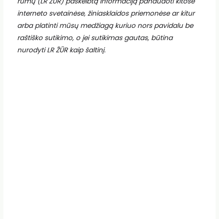
rūmų (LR ŽŪR) paskelbtą informaciją panaudoti kitose
interneto svetainėse, žiniasklaidos priemonėse ar kitur
arba platinti mūsų medžiagą kuriuo nors pavidalu be
raštiško sutikimo, o jei sutikimas gautas, būtina
nurodyti LR ŽŪR kaip šaltinį.