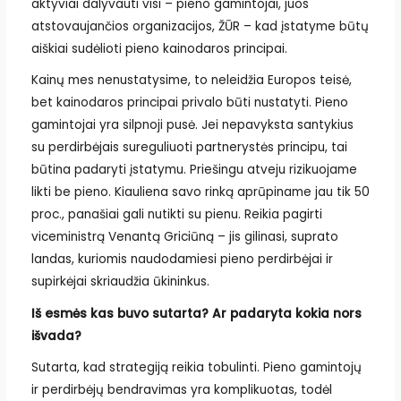
aktyviai dalyvauti visi – pieno gamintojai, juos
atstovaujančios organizacijos, ŽŪR – kad įstatyme būtų
aiškiai sudėlioti pieno kainodaros principai.
Kainų mes nenustatysime, to neleidžia Europos teisė,
bet kainodaros principai privalo būti nustatyti. Pieno
gamintojai yra silpnoji pusė. Jei nepavyksta santykius
su perdirbėjais sureguliuoti partnerystės principu, tai
būtina padaryti įstatymu. Priešingu atveju rizikuojame
likti be pieno. Kiauliena savo rinką aprūpiname jau tik 50
proc., panašiai gali nutikti su pienu. Reikia pagirti
viceministrą Venantą Griciūną – jis gilinasi, suprato
landas, kuriomis naudodamiesi pieno perdirbėjai ir
supirkėjai skriaudžia ūkininkus.
Iš esmės kas buvo sutarta? Ar padaryta kokia nors
išvada?
Sutarta, kad strategiją reikia tobulinti. Pieno gamintojų
ir perdirbėjų bendravimas yra komplikuotas, todėl