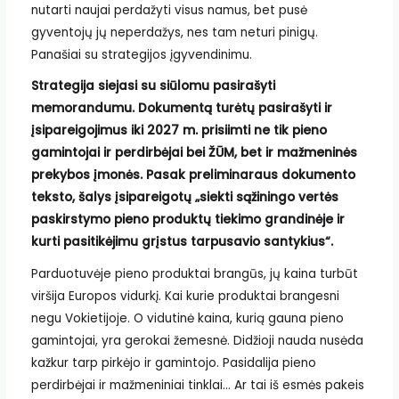
nutarti naujai perdažyti visus namus, bet pusė
gyventojų jų neperdažys, nes tam neturi pinigų.
Panašiai su strategijos įgyvendinimu.
Strategija siejasi su siūlomu pasirašyti
memorandumu. Dokumentą turėtų pasirašyti ir
įsipareigojimus iki 2027 m. prisiimti ne tik pieno
gamintojai ir perdirbėjai bei ŽŪM, bet ir mažmeninės
prekybos įmonės. Pasak preliminaraus dokumento
teksto, šalys įsipareigotų „siekti sąžiningo vertės
paskirstymo pieno produktų tiekimo grandinėje ir
kurti pasitikėjimu grįstus tarpusavio santykius“.
Parduotuvėje pieno produktai brangūs, jų kaina turbūt
viršija Europos vidurkį. Kai kurie produktai brangesni
negu Vokietijoje. O vidutinė kaina, kurią gauna pieno
gamintojai, yra gerokai žemesnė. Didžioji nauda nusėda
kažkur tarp pirkėjo ir gamintojo. Pasidalija pieno
perdirbėjai ir mažmeniniai tinklai… Ar tai iš esmės pakeis