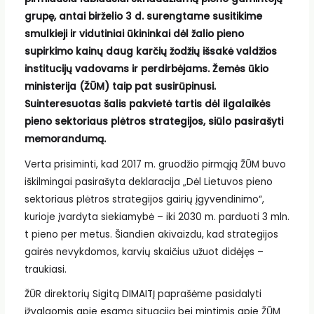
grupę, antai birželio 3 d. surengtame susitikime
smulkieji ir vidutiniai ūkininkai dėl žalio pieno
supirkimo kainų daug karčių žodžių išsakė valdžios
institucijų vadovams ir perdirbėjams. Žemės ūkio
ministerija (ŽŪM) taip pat susirūpinusi.
Suinteresuotas šalis pakvietė tartis dėl ilgalaikės
pieno sektoriaus plėtros strategijos, siūlo pasirašyti
memorandumą.
Verta prisiminti, kad 2017 m. gruodžio pirmąją ŽŪM buvo
iškilmingai pasirašyta deklaracija „Dėl Lietuvos pieno
sektoriaus plėtros strategijos gairių įgyvendinimo“,
kurioje įvardyta siekiamybė – iki 2030 m. parduoti 3 mln.
t pieno per metus. Šiandien akivaizdu, kad strategijos
gairės nevykdomos, karvių skaičius užuot didėjęs –
traukiasi.
ŽŪR direktorių Sigitą DIMAITĮ paprašėme pasidalyti
įžvalgomis apie esamą situaciją bei mintimis apie ŽŪM