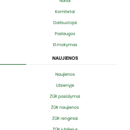
Nariai
Komitetai
Darbuotojai
Paslaugos
El.mokymas
NAUJIENOS
Naujienos
Užsienyje
ŽŪR pasiūlymai
ŽŪR naujienos
ŽŪR renginiai
ŽŪR jubiliejus