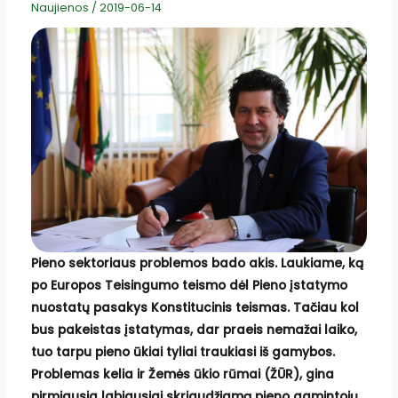
Naujienos
/
2019-06-14
Pieno sektoriaus problemos bado akis. Laukiame, ką
po Europos Teisingumo teismo dėl Pieno įstatymo
nuostatų pasakys Konstitucinis teismas. Tačiau kol
bus pakeistas įstatymas, dar praeis nemažai laiko,
tuo tarpu pieno ūkiai tyliai traukiasi iš gamybos.
Problemas kelia ir Žemės ūkio rūmai (ŽŪR), gina
pirmiausia labiausiai skriaudžiamą pieno gamintojų