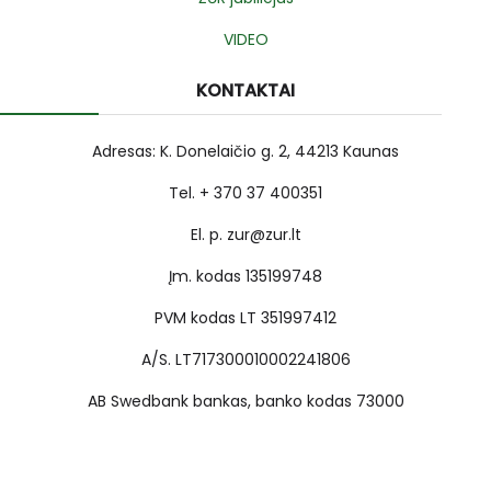
VIDEO
KONTAKTAI
Adresas: K. Donelaičio g. 2, 44213 Kaunas
Tel. + 370 37 400351
El. p. zur@zur.lt
Įm. kodas 135199748
PVM kodas LT 351997412
A/S. LT717300010002241806
AB Swedbank bankas, banko kodas 73000