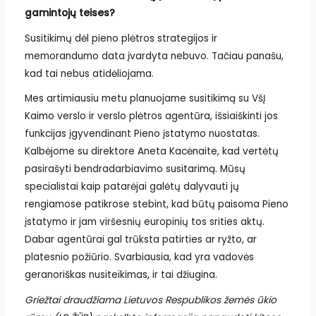
gamintojų teises?
Susitikimų dėl pieno plėtros strategijos ir
memorandumo data įvardyta nebuvo. Tačiau panašu,
kad tai nebus atidėliojama.
Mes artimiausiu metu planuojame susitikimą su VšĮ
Kaimo verslo ir verslo plėtros agentūra, išsiaiškinti jos
funkcijas įgyvendinant Pieno įstatymo nuostatas.
Kalbėjome su direktore Aneta Kacėnaite, kad vertėtų
pasirašyti bendradarbiavimo susitarimą. Mūsų
specialistai kaip patarėjai galėtų dalyvauti jų
rengiamose patikrose stebint, kad būtų paisoma Pieno
įstatymo ir jam viršesnių europinių tos srities aktų.
Dabar agentūrai gal trūksta patirties ar ryžto, ar
platesnio požiūrio. Svarbiausia, kad yra vadovės
geranoriškas nusiteikimas, ir tai džiugina.
Griežtai draudžiama Lietuvos Respublikos žemės ūkio