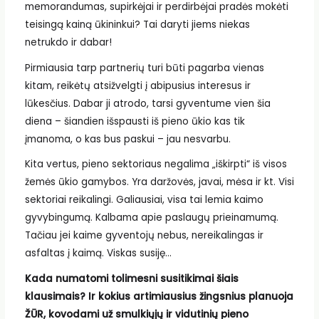
memorandumas, supirkėjai ir perdirbėjai pradės mokėti
teisingą kainą ūkininkui? Tai daryti jiems niekas
netrukdo ir dabar!
Pirmiausia tarp partnerių turi būti pagarba vienas
kitam, reikėtų atsižvelgti į abipusius interesus ir
lūkesčius. Dabar ji atrodo, tarsi gyventume vien šia
diena – šiandien išspausti iš pieno ūkio kas tik
įmanoma, o kas bus paskui – jau nesvarbu.
Kita vertus, pieno sektoriaus negalima „iškirpti“ iš visos
žemės ūkio gamybos. Yra daržovės, javai, mėsa ir kt. Visi
sektoriai reikalingi. Galiausiai, visa tai lemia kaimo
gyvybingumą. Kalbama apie paslaugų prieinamumą.
Tačiau jei kaime gyventojų nebus, nereikalingas ir
asfaltas į kaimą. Viskas susiję…
Kada numatomi tolimesni susitikimai šiais
klausimais? Ir kokius artimiausius žingsnius planuoja
ŽŪR, kovodami už smulkiųjų ir vidutinių pieno