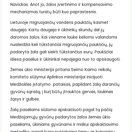
Navickas. Anot jo, žalos įvertinimo ir kompensavimo
mechanizmas turėtų būti kuo paprastesnis.
Lietuvoje migruojančių vandens paukščių kasmet
daugėja. Kartu daugėja ir ūkininkų skundų dėl jų
daromos žalos. Kai viename lauke kelioms valandoms
nusileidžia keli tūkstančiai migruojančių paukščių, jų
padaryta žala gali siekti tūkstančius eurų. Paukščiai
išlesa pasėlius ir ūkininkai nepajėgia nuo to apsisaugoti.
Žemės ūkio ministerija pritaria Seimo Kaimo reikalų
komiteto siūlymui Aplinkos ministerijai inicijuoti
Medžioklės įstatymo pataisas, papildant žalą darančių
gyvūnų sąrašą, į kurį būtų įtrauktos gervės, laukinės
žąsys ir gulbės.
Žalą pasėliams siūloma apskaičiuoti pagal tą pačią
Medžiojamųjų gyvūnų padarytos žalos žemės ūkio
pasėliams, ūkiniams gyvūnams ir miškui apskaičiavimo
metodiką, pagal kurią nustatoma šernų ar kanopinių