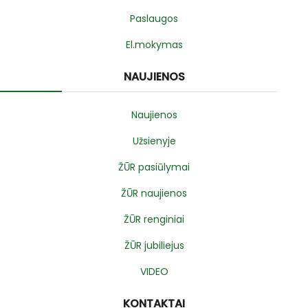
Paslaugos
El.mokymas
NAUJIENOS
Naujienos
Užsienyje
ŽŪR pasiūlymai
ŽŪR naujienos
ŽŪR renginiai
ŽŪR jubiliejus
VIDEO
KONTAKTAI