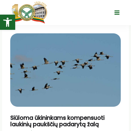
Pereiti
prie
Open toolbar
Main
turinio
Menu
Siūloma ūkininkams kompensuoti
laukinių paukščių padarytą žalą