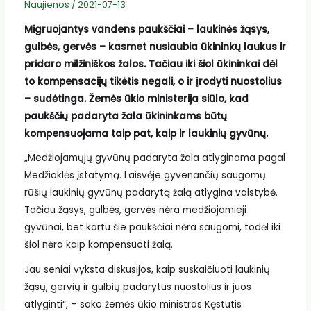
Naujienos
/
2021-07-13
Migruojantys vandens paukščiai – laukinės žąsys,
gulbės, gervės – kasmet nusiaubia ūkininkų laukus ir
pridaro milžiniškos žalos. Tačiau iki šiol ūkininkai dėl
to kompensacijų tikėtis negali, o ir įrodyti nuostolius
– sudėtinga. Žemės ūkio ministerija siūlo, kad
paukščių padaryta žala ūkininkams būtų
kompensuojama taip pat, kaip ir laukinių gyvūnų.
„Medžiojamųjų gyvūnų padaryta žala atlyginama pagal
Medžioklės įstatymą. Laisvėje gyvenančių saugomų
rūšių laukinių gyvūnų padarytą žalą atlygina valstybė.
Tačiau žąsys, gulbės, gervės nėra medžiojamieji
gyvūnai, bet kartu šie paukščiai nėra saugomi, todėl iki
šiol nėra kaip kompensuoti žalą.
Jau seniai vyksta diskusijos, kaip suskaičiuoti laukinių
žąsų, gervių ir gulbių padarytus nuostolius ir juos
atlyginti“, – sako žemės ūkio ministras Kęstutis