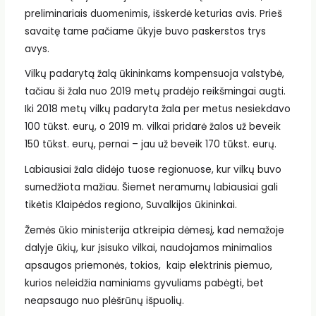
preliminariais duomenimis, išskerdė keturias avis. Prieš
savaitę tame pačiame ūkyje buvo paskerstos trys
avys.
Vilkų padarytą žalą ūkininkams kompensuoja valstybė,
tačiau ši žala nuo 2019 metų pradėjo reikšmingai augti.
Iki 2018 metų vilkų padaryta žala per metus nesiekdavo
100 tūkst. eurų, o 2019 m. vilkai pridarė žalos už beveik
150 tūkst. eurų, pernai – jau už beveik 170 tūkst. eurų.
Labiausiai žala didėjo tuose regionuose, kur vilkų buvo
sumedžiota mažiau. Šiemet neramumų labiausiai gali
tikėtis Klaipėdos regiono, Suvalkijos ūkininkai.
Žemės ūkio ministerija atkreipia dėmesį, kad nemažoje
dalyje ūkių, kur įsisuko vilkai, naudojamos minimalios
apsaugos priemonės, tokios, kaip elektrinis piemuo,
kurios neleidžia naminiams gyvuliams pabėgti, bet
neapsaugo nuo plėšrūnų išpuolių.