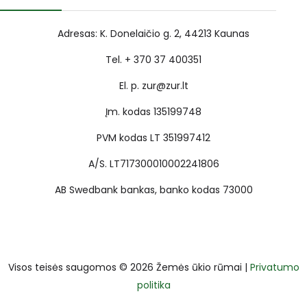
Adresas: K. Donelaičio g. 2, 44213 Kaunas
Tel. + 370 37 400351
El. p. zur@zur.lt
Įm. kodas 135199748
PVM kodas LT 351997412
A/S. LT717300010002241806
AB Swedbank bankas, banko kodas 73000
Visos teisės saugomos © 2026 Žemės ūkio rūmai |
Privatumo
politika