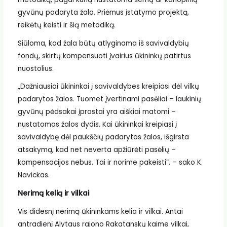
gyvūnų padaryta žala. Priėmus įstatymo projektą,
reikėtų keisti ir šią metodiką.
Siūloma, kad žala būtų atlyginama iš savivaldybių
fondų, skirtų kompensuoti įvairius ūkininkų patirtus
nuostolius.
„Dažniausiai ūkininkai į savivaldybes kreipiasi dėl vilkų
padarytos žalos. Tuomet įvertinami pasėliai – laukinių
gyvūnų pėdsakai įprastai yra aiškiai matomi –
nustatomas žalos dydis. Kai ūkininkai kreipiasi į
savivaldybę dėl paukščių padarytos žalos, išgirsta
atsakymą, kad net neverta apžiūrėti pasėlių –
kompensacijos nebus. Tai ir norime pakeisti“, – sako K.
Navickas.
Nerimą kelią ir vilkai
Vis didesnį nerimą ūkininkams kelia ir vilkai. Antai
antradienį Alytaus rajono Rakatanskų kaime vilkai,