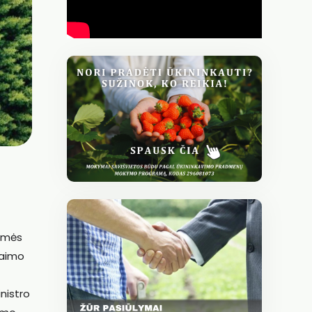
žemės
kaimo
nistro