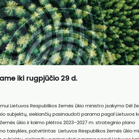
me iki rugpjūčio 29 d.
nimui Lietuvos Respublikos žemės ūkio ministro įsakymo Dėl 
kio subjektų, siekiančių pasinaudoti parama pagal
Lietuvos 
žemės ūkio ir kaimo plėtros 2023–2027 m. strateginio plano
 taisykles, patvirtintas
Lietuvos Respublikos žemės ūkio mi