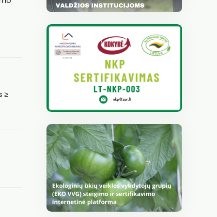
aimo
s ≥