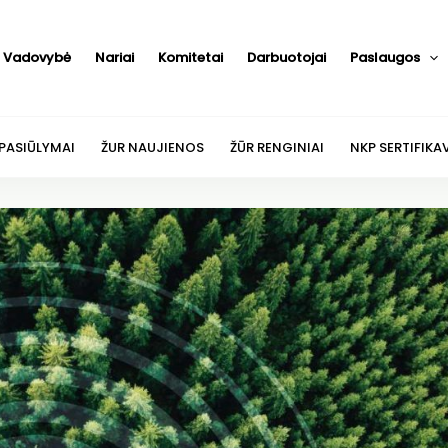
Vadovybė
Nariai
Komitetai
Darbuotojai
Paslaugos
 PASIŪLYMAI
ŽUR NAUJIENOS
ŽŪR RENGINIAI
NKP SERTIFIKA