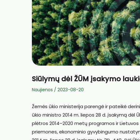
Siūlymų dėl ŽŪM įsakymo laukia
Naujienos
/
2023-08-20
Žemės ūkio ministerija parengė ir pateikė deri
ūkio ministro 2014 m. liepos 28 d. įsakymą dėl
Ū
plėtros 2014–2020 metų programos ir
Lietuvos 
priemones
, ekonominio gyvybingumo nustatymo