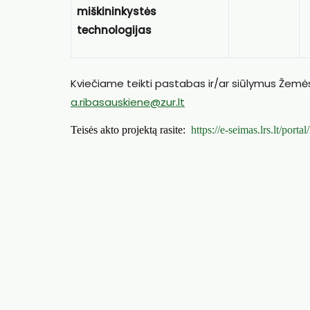
miškininkystės
technologijas
Kviečiame teikti pastabas ir/ar siūlymus Žem
a.ribasauskiene@zur.lt
Teisės akto projektą rasite:
https://e-seimas.lrs.lt/po