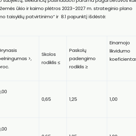
io subjektų, siekiančių pasinaudoti parama pagal Lietuvos k
žemės ūkio ir kaimo plėtros 2023–2027 m. strateginio plano
taisyklių patvirtinimo“ ir
8.1 papunktį išdėstė:
Einamojo
Grynasis
Paskolų
likvidumo
Skolos
pelningumas >,
padengimo
koeficienta
rodiklis ≤
proc.
rodiklis ≥
0,00
0,65
1,25
1,00
0,00