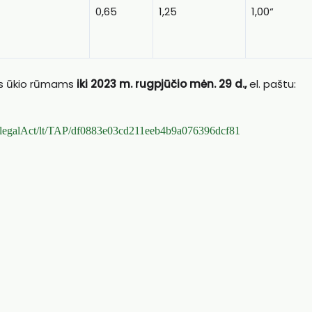
0,65
1,25
1,00“
ės ūkio rūmams
iki 2023 m. rugpjūčio mėn. 29 d.,
el. paštu:
rtal/legalAct/lt/TAP/df0883e03cd211eeb4b9a076396dcf81