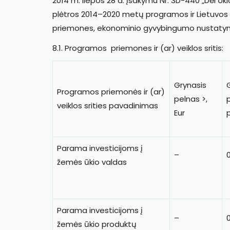
2014 m. liepos 28 d. įsakymu Nr. 3D-440 „
Dėl Ūk
plėtros 2014–2020 metų programos ir Lietuvos 
priemones, ekonominio gyvybingumo nustatymo 
8.1. Programos priemones ir (ar) veiklos sritis:
Grynasis
Programos priemonės ir (ar)
pelnas >,
veiklos srities pavadinimas
Eur
Parama investicijoms į
–
žemės ūkio valdas
Parama investicijoms į
–
žemės ūkio produktų