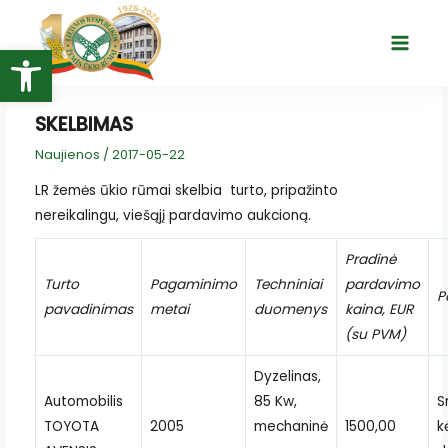
Pereiti
prie
Open toolbar
Main
turinio
Menu
SKELBIMAS
Naujienos
/
2017-05-22
LR žemės ūkio rūmai skelbia turto, pripažinto
nereikalingu, viešąjį pardavimo aukcioną.
Pradinė
Turto
Pagaminimo
Techniniai
pardavimo
P
pavadinimas
metai
duomenys
kaina, EUR
(su PVM)
Dyzelinas,
Automobilis
85 Kw,
S
TOYOTA
2005
mechaninė
1500,00
k