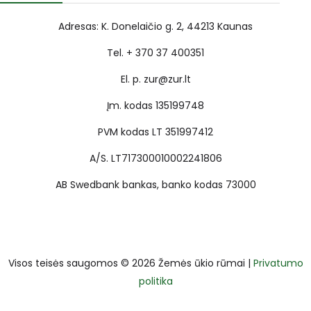
Adresas: K. Donelaičio g. 2, 44213 Kaunas
Tel. + 370 37 400351
El. p. zur@zur.lt
Įm. kodas 135199748
PVM kodas LT 351997412
A/S. LT717300010002241806
AB Swedbank bankas, banko kodas 73000
Visos teisės saugomos © 2026 Žemės ūkio rūmai |
Privatumo
politika