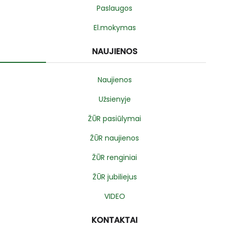
Paslaugos
El.mokymas
NAUJIENOS
Naujienos
Užsienyje
ŽŪR pasiūlymai
ŽŪR naujienos
ŽŪR renginiai
ŽŪR jubiliejus
VIDEO
KONTAKTAI