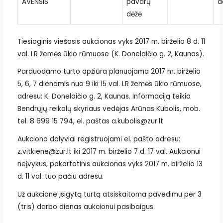
AVENSIS
pavarų
d
dėžė
Tiesioginis viešasis aukcionas vyks 2017 m. birželio 8 d. 11
val. LR žemės ūkio rūmuose (K. Donelaičio g. 2, Kaunas).
Parduodamo turto apžiūra planuojama 2017 m. birželio
5, 6, 7 dienomis nuo 9 iki 15 val. LR žemės ūkio rūmuose,
adresu: K. Donelaičio g. 2, Kaunas. Informaciją teikia
Bendrųjų reikalų skyriaus vedėjas Arūnas Kubolis, mob.
tel. 8 699 15 794, el. paštas a.kubolis@zur.lt
Aukciono dalyviai registruojami el. pašto adresu:
z.vitkiene@zur.lt iki 2017 m. birželio 7 d. 17 val. Aukcionui
neįvykus, pakartotinis aukcionas vyks 2017 m. birželio 13
d. 11 val. tuo pačiu adresu.
Už aukcione įsigytą turtą atsiskaitoma pavedimu per 3
(tris) darbo dienas aukcionui pasibaigus.