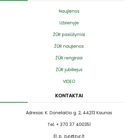
Naujienos
Užsienyje
ŽŪR pasiūlymai
ŽŪR naujienos
ŽŪR renginiai
ŽŪR jubiliejus
VIDEO
KONTAKTAI
Adresas: K. Donelaičio g. 2, 44213 Kaunas
Tel. + 370 37 400351
El. p. zur@zur.lt