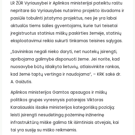
LR ŽŪR Vyriausybei ir Aplinkos ministerijai pateiktu raštu
nepritarė šio Vyriausybės nutarimo projekto išvadoms ir
pasiūlė tobulinti įstatymo projektus, nes jie yra labai
aktualūs tiems šalies gyventojams, kurie turi teisėtai
įregistruotus statinius miškų paskirties žemėje, statinių
eksploatavimui reikia sukurti tinkamas teisines sąlygas.
„Savininkas negali nieko daryti, net nuotekų įsirengti,
apribojama galimybė disponuoti žeme. Jei norite, kad
nuosavybė būtų išlaikyta lietuvių, atlaisvinkite rankas,
kad žemė taptų vertinga ir naudojama“, – KRK sakė dr.
A. Gaižutis.
Aplinkos ministerijos Gamtos apsaugos ir miškų
politikos grupės vyresnysis patarėjas Viktoras
Karašauskis išsakė ministerijos kategorišką poziciją:
leisti įsirengti nesudėtingą požeminę inžinerinę
infrastruktūrą miške galima tik išimtiniais atvejais, kai
tai yra susiję su miško reikmėmis.