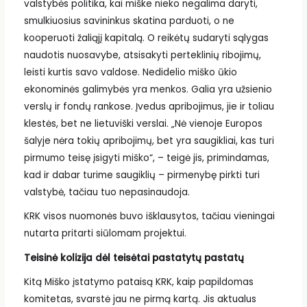
valstybės politika, kai miške nieko negalima daryti,
smulkiuosius savininkus skatina parduoti, o ne
kooperuoti žaliąjį kapitalą. O reikėtų sudaryti sąlygas
naudotis nuosavybe, atsisakyti perteklinių ribojimų,
leisti kurtis savo valdose. Nedidelio miško ūkio
ekonominės galimybės yra menkos. Galia yra užsienio
verslų ir fondų rankose. Įvedus apribojimus, jie ir toliau
klestės, bet ne lietuviški verslai. „Nė vienoje Europos
šalyje nėra tokių apribojimų, bet yra saugikliai, kas turi
pirmumo teisę įsigyti miško“, – teigė jis, primindamas,
kad ir dabar turime saugiklių – pirmenybę pirkti turi
valstybė, tačiau tuo nepasinaudoja.
KRK visos nuomonės buvo išklausytos, tačiau vieningai
nutarta pritarti siūlomam projektui.
Teisinė kolizija dėl teisėtai pastatytų pastatų
Kitą Miško įstatymo pataisą KRK, kaip papildomas
komitetas, svarstė jau ne pirmą kartą. Jis aktualus