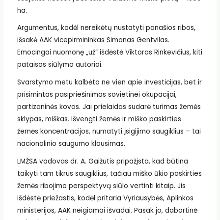
ha.
Argumentus, kodėl nereikėtų nustatyti panašios ribos,
išsakė AAK vicepirmininkas Simonas Gentvilas.
Emocingai nuomonę „už“ išdėstė Viktoras Rinkevičius, kiti
pataisos siūlymo autoriai.
Svarstymo metu kalbėta ne vien apie investicijas, bet ir
prisimintas pasipriešinimas sovietinei okupacijai,
partizaninės kovos. Jai prielaidas sudarė turimas žemės
sklypas, miškas. Išvengti žemės ir miško paskirties
žemės koncentracijos, numatyti įsigijimo saugiklius – tai
nacionalinio saugumo klausimas.
LMŽSA vadovas dr. A. Gaižutis pripažįsta, kad būtina
taikyti tam tikrus saugiklius, tačiau miško ūkio paskirties
žemės ribojimo perspektyvą siūlo vertinti kitaip. Jis
išdėstė priežastis, kodėl pritaria Vyriausybės, Aplinkos
ministerijos, AAK neigiamai išvadai. Pasak jo, dabartinė