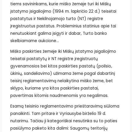
tiems savininkams, kurie miško žemėje turi iki Miškų
įstatymo įsigaliojimo (1994 m. lapkričio 22 d.) teisėtai
pastatytus ir Nekilnojamojo turto (NT) registre
įregistruotus pastatus. Probleminius statinius apie tai
nenutuokiant galima įsigyti ir dabar, Turto banko
skelbiamame aukcione…
Miško paskirties žemėje iki Miškų įstatymo įsigaliojimo
teisėtai pastatytų ir NT registre įregistruotų
gyvenamosios bei kitos paskirties pastatų (poilsio,
ūkinių, sandėliavimo) užimama žemė pagal dabartinį
teisinį reglamentavimą nelaikytina miško žeme, bet
sklypo, kuriame yra kitos paskirties pastatai,
pavertimas kitomis naudmenomis yra negalimas.
Esamą teisinio reglamentavimo prieštaravimą siūloma
panaikinti. Tam pritarė ir Vyriausybė birželio 19 d.
nutarimu. Tačiau ji kategoriškai nesutinka su to paties
pasiūlymo paketo kita dalimi: Saugomų teritorijų