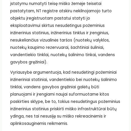
įstatymu numatyti teisę miško žemėje teisėtai
pastatytam, NT registre atskiru nekilnojamojo turto
objektu įregistruotam pastatui statyti jo
eksploatavimui skirtus nesudėtingus požeminius
inžinerinius statinius, inžinerinius tinklus ir įrenginius,
nesukeliančius vizualinės taršos (nuotekų valyklos,
nuotekų kaupimo rezervuarai, šachtiniai šuliniai,
vandentiekio tinklai, nuotekų šalinimo tinkai, vandens
gavybos gręžiniai).
Vyriausybė argumentuoja, kad nesudėtingi požeminiai
inžineriniai statiniai, vandentiekio bei nuotekų šalinimo
tinklai, vandens gavybos gręžiniai galėtų būti
planuojami ir įrengiami naujai suformuotame kitos
paskirties sklype, be to, tokius nesudėtingus požeminius
inžinerinius statinius priskirti miško infrastruktūrai būtų
ydinga, nes tai nesusiję su miško rekreacinėmis ir
aplinkosauginėmis reikmėmis.