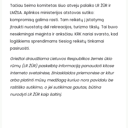
Tačiau Seimo komitetas šiuo atveju palaiko LR ŽŪR ir
LMŽSA. Aplinkos ministerijos atstovas sutiko:
kompromisą galima rasti. Tam reikėtų į įstatymą
įtraukti nuostatą dėl rekreacijos, turizmo tikslų. Tai buvo
nesėkmingai mėginta ir anksčiau. KRK nariai svarsto, kad
logiškiems sprendimams tiesiog reikėtų tinkamai
pasiruošti.
Griežtai draudžiama Lietuvos Respublikos žemės ūkio
rūmų (LR ŽŪR) paskelbtą informaciją panaudoti kitose
interneto svetainėse, žiniasklaidos priemonėse ar kitur
arba platinti mūsų medžiagą kuriuo nors pavidalu be
raštiško sutikimo, o jei sutikimas gautas, būtina
nurodyti LR ŽŪR kaip šaltinį.