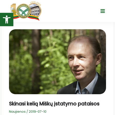
Pereiti
prie
Open toolbar
Main
turinio
Menu
Skinasi kelią Miškų įstatymo pataisos
Naujienos
/
2019-07-10