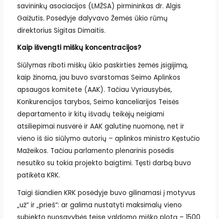
savininkų asociacijos (LMŽSA) pirmininkas dr. Algis
Gaižutis. Posėdyje dalyvavo Žemės ūkio rūmų
direktorius Sigitas Dimaitis.
Kaip išvengti miškų koncentracijos?
Siūlymas riboti miškų ūkio paskirties žemės įsigijimą,
kaip žinoma, jau buvo svarstomas Seimo Aplinkos
apsaugos komitete (AAK). Tačiau Vyriausybės,
Konkurencijos tarybos, Seimo kanceliarijos Teisės
departamento ir kitų išvadų teikėjų neigiami
atsiliepimai nusvėrė ir AAK galutinę nuomonę, net ir
vieno iš šio siūlymo autorių – aplinkos ministro Kęstučio
Mažeikos. Tačiau parlamento plenarinis posėdis
nesutiko su tokia projekto baigtimi. Tęsti darbą buvo
patikėta KRK.
Taigi šiandien KRK posėdyje buvo gilinamasi į motyvus
„už“ ir „prieš“: ar galima nustatyti maksimalų vieno
subjekto nuosavybės teise valdomo miško plotą – 1500