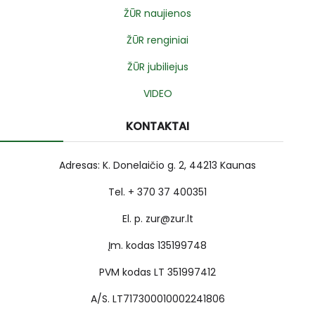
ŽŪR naujienos
ŽŪR renginiai
ŽŪR jubiliejus
VIDEO
KONTAKTAI
Adresas: K. Donelaičio g. 2, 44213 Kaunas
Tel. + 370 37 400351
El. p. zur@zur.lt
Įm. kodas 135199748
PVM kodas LT 351997412
A/S. LT717300010002241806