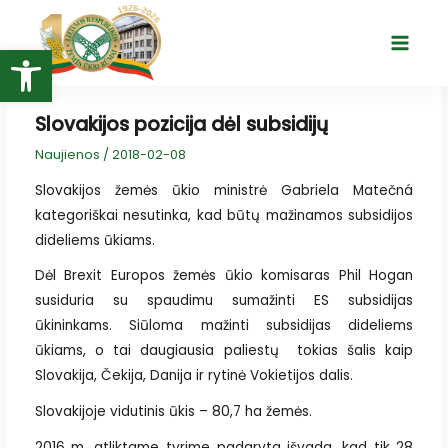
Pereiti
prie
Open toolbar
Main
turinio
Menu
Slovakijos pozicija dėl subsidijų
Naujienos
/
2018-02-08
Slovakijos žemės ūkio ministrė Gabriela Matečná
kategoriškai nesutinka, kad būtų mažinamos subsidijos
dideliems ūkiams.
Dėl Brexit Europos žemės ūkio komisaras Phil Hogan
susiduria su spaudimu sumažinti ES subsidijas
ūkininkams. Siūloma mažinti subsidijas dideliems
ūkiams, o tai daugiausia paliestų tokias šalis kaip
Slovakija, Čekija, Danija ir rytinė Vokietijos dalis.
Slovakijoje vidutinis ūkis – 80,7 ha žemės.
2016 m. atliktame tyrime padaryta išvada, kad tik 28