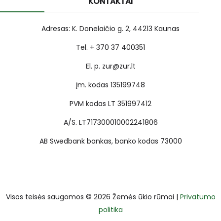
KONTAKTAI
Adresas: K. Donelaičio g. 2, 44213 Kaunas
Tel. + 370 37 400351
El. p. zur@zur.lt
Įm. kodas 135199748
PVM kodas LT 351997412
A/S. LT717300010002241806
AB Swedbank bankas, banko kodas 73000
Visos teisės saugomos © 2026 Žemės ūkio rūmai |
Privatumo
politika