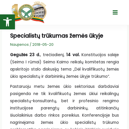
Pereiti
prie
Open toolbar
Main
turinio
Menu
Specialistų trūkumas žemės ūkyje
Naujienos
/
2018-05-20
Gegužės 23 d.
, trečiadienį,
14 val.
Konstitucijos salėje
(Seimo I rūmai) Seimo Kaimo reikalų komitetas rengia
apskritojo stalo diskusiją tema „Dėl kvalifikuotų žemės
ūkio specialistų ir darbininkų žemės ūkyje trūkumo“.
Pastaruoju metu žemės ūkio sektoriaus darbdaviai
pasigenda ne tik kvalifikuotų žemės ūkiui reikalingų
specialistų-konsultantų, bet ir profesinio rengimo
institucijose parengtų darbininkų, atitinkančių
šiuolaikinius darbo rinkos poreikius. Konferencijoje bus
nagrinėjama žemės ūkio specialistų trūkumo