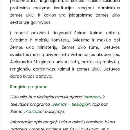
problematika, nagrinėjama, su kokiais iššūkiais susiduria
profesinio mokymo institucijos rengiant darbininkus
žemės ūkiui ir kokios yra įsidarbinimo žemės ūkio
sektoriuje galimybės.
Į renginį pakviesti dalyvauti Seimo Kaimo reikalų,
Švietimo ir mokslų komitetų, Švietimo ir mokslo bei
Žemės ūkio ministerijų, Žemės ūkio rūmų, Lietuvos
sveikatos mokslų universiteto Veterinarijos akademijos,
Aleksandro Stulginskio universitetų, profesinių mokyklų,
rengiančių darbininkus kaimui ir žemės ūkiui, Lietuvos
darbo biržos atstovai.
Renginio programa
Diskusija bus tiesiogiai transliuojama
internetu
ir
televizijos programa
„Seimas – tiesiogiai“
,
taip pat
Seimo „
YouTube
“ paskyroje.
Informacija apie renginį: Kaimo reikalų komiteto biuro
patarėja Simantė Kairienė, tel. (8 5) 239 6645, el. p.