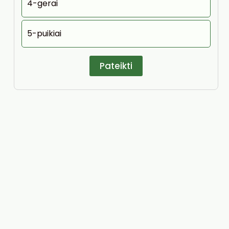
4-gerai
5-puikiai