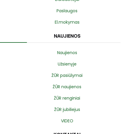
Paslaugos
El.mokymas
NAUJIENOS
Naujienos
Užsienyje
ŽŪR pasiūlymai
ŽŪR naujienos
ŽŪR renginiai
ŽŪR jubiliejus
VIDEO