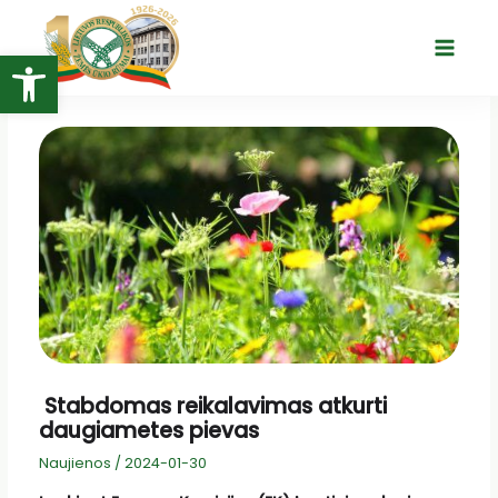
Pereiti
prie
Open toolbar
Main
turinio
Menu
Stabdomas reikalavimas atkurti
daugiametes pievas
Naujienos
/
2024-01-30