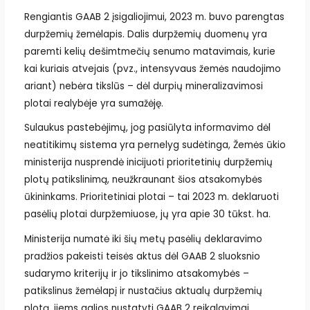
Rengiantis GAAB 2 įsigaliojimui, 2023 m. buvo parengtas
durpžemių žemėlapis. Dalis durpžemių duomenų yra
paremti kelių dešimtmečių senumo matavimais, kurie
kai kuriais atvejais (pvz., intensyvaus žemės naudojimo
ariant) nebėra tikslūs – dėl durpių mineralizavimosi
plotai realybėje yra sumažėję.
Sulaukus pastebėjimų, jog pasiūlyta informavimo dėl
neatitikimų sistema yra pernelyg sudėtinga, Žemės ūkio
ministerija nusprendė inicijuoti prioritetinių durpžemių
plotų patikslinimą, neužkraunant šios atsakomybės
ūkininkams. Prioritetiniai plotai – tai 2023 m. deklaruoti
pasėlių plotai durpžemiuose, jų yra apie 30 tūkst. ha.
Ministerija numatė iki šių metų pasėlių deklaravimo
pradžios pakeisti teisės aktus dėl GAAB 2 sluoksnio
sudarymo kriterijų ir jo tikslinimo atsakomybės –
patikslinus žemėlapį ir nustačius aktualų durpžemių
plotą, jiems galios nustatyti GAAB 2 reikalavimai.