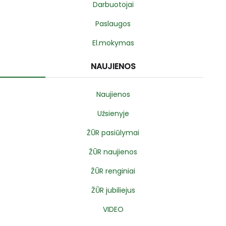
Darbuotojai
Paslaugos
El.mokymas
NAUJIENOS
Naujienos
Užsienyje
ŽŪR pasiūlymai
ŽŪR naujienos
ŽŪR renginiai
ŽŪR jubiliejus
VIDEO