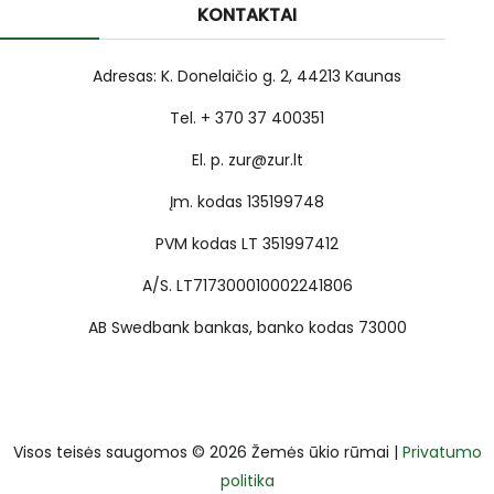
KONTAKTAI
Adresas: K. Donelaičio g. 2, 44213 Kaunas
Tel. + 370 37 400351
El. p. zur@zur.lt
Įm. kodas 135199748
PVM kodas LT 351997412
A/S. LT717300010002241806
AB Swedbank bankas, banko kodas 73000
Visos teisės saugomos © 2026 Žemės ūkio rūmai |
Privatumo
politika