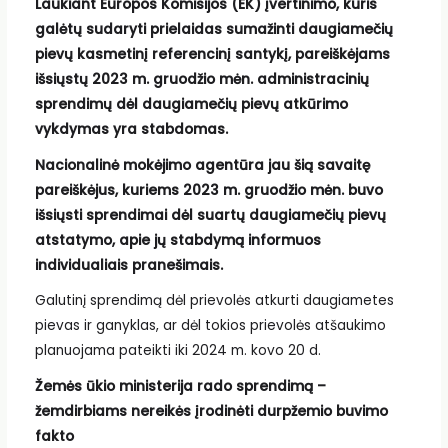
Laukiant Europos Komisijos (EK) įvertinimo, kuris
galėtų sudaryti prielaidas sumažinti daugiamečių
pievų kasmetinį referencinį santykį, pareiškėjams
išsiųstų 2023 m. gruodžio mėn. administracinių
sprendimų dėl daugiamečių pievų atkūrimo
vykdymas yra stabdomas.
Nacionalinė mokėjimo agentūra jau šią savaitę
pareiškėjus, kuriems 2023 m. gruodžio mėn. buvo
išsiųsti sprendimai dėl suartų daugiamečių pievų
atstatymo, apie jų stabdymą informuos
individualiais pranešimais.
Galutinį sprendimą dėl prievolės atkurti daugiametes
pievas ir ganyklas, ar dėl tokios prievolės atšaukimo
planuojama pateikti iki 2024 m. kovo 20 d.
Žemės ūkio ministerija rado sprendimą –
žemdirbiams nereikės įrodinėti durpžemio buvimo
fakto