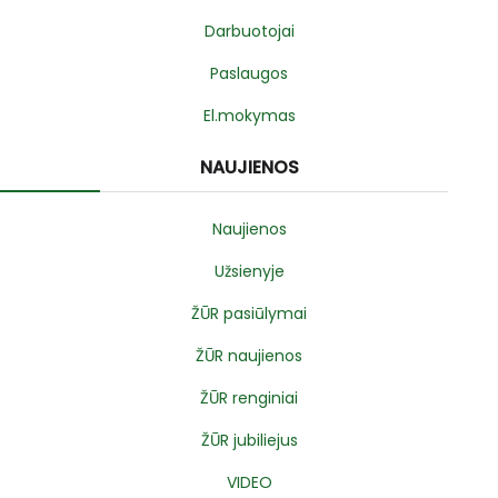
Darbuotojai
Paslaugos
El.mokymas
NAUJIENOS
Naujienos
Užsienyje
ŽŪR pasiūlymai
ŽŪR naujienos
ŽŪR renginiai
ŽŪR jubiliejus
VIDEO