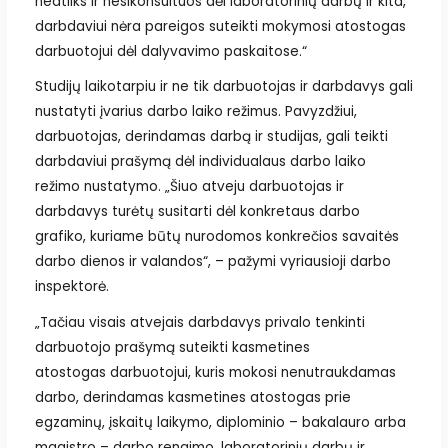
neatliks ir nesikonsultuos dėl laboratorinių darbų ir kita,
darbdaviui nėra pareigos suteikti mokymosi atostogas
darbuotojui dėl dalyvavimo paskaitose.“
Studijų laikotarpiu ir ne tik darbuotojas ir darbdavys gali
nustatyti įvarius darbo laiko režimus. Pavyzdžiui,
darbuotojas, derindamas darbą ir studijas, gali teikti
darbdaviui prašymą dėl individualaus darbo laiko
režimo nustatymo. „Šiuo atveju darbuotojas ir
darbdavys turėtų susitarti dėl konkretaus darbo
grafiko, kuriame būtų nurodomos konkrečios savaitės
darbo dienos ir valandos“, – pažymi vyriausioji darbo
inspektorė.
„Tačiau visais atvejais darbdavys privalo tenkinti
darbuotojo prašymą suteikti kasmetines
atostogas
darbuotojui, kuris mokosi nenutraukdamas
darbo, derindamas kasmetines atostogas prie
egzaminų, įskaitų laikymo, diplominio – bakalauro arba
magistro – darbo rengimo, laboratorinių darbų ir