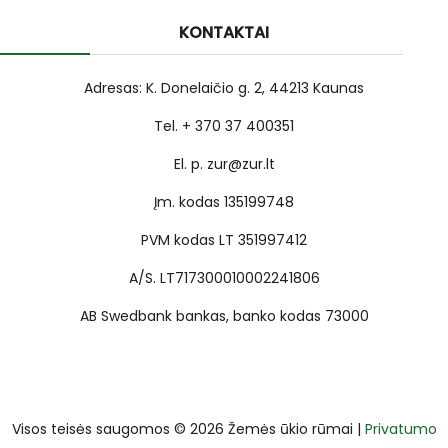
KONTAKTAI
Adresas: K. Donelaičio g. 2, 44213 Kaunas
Tel. + 370 37 400351
El. p. zur@zur.lt
Įm. kodas 135199748
PVM kodas LT 351997412
A/S. LT717300010002241806
AB Swedbank bankas, banko kodas 73000
Visos teisės saugomos © 2026 Žemės ūkio rūmai |
Privatumo