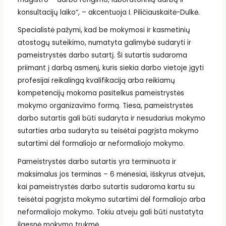
konsultacijų laiko“, – akcentuoja I. Piličiauskaitė-Dulkė.
Specialistė pažymi, kad be mokymosi ir kasmetinių
atostogų suteikimo, numatyta galimybė sudaryti ir
pameistrystės darbo sutartį. Ši sutartis sudaroma
priimant į darbą asmenį, kuris siekia darbo vietoje įgyti
profesijai reikalingą kvalifikaciją arba reikiamų
kompetencijų mokoma pasitelkus pameistrystės
mokymo organizavimo formą. Tiesa, pameistrystės
darbo sutartis gali būti sudaryta ir nesudarius mokymo
sutarties arba sudaryta su teisėtai pagrįsta mokymo
sutartimi dėl formaliojo ar neformaliojo mokymo.
Pameistrystės darbo sutartis yra terminuota ir
maksimalus jos terminas – 6 mėnesiai, išskyrus atvejus,
kai pameistrystės darbo sutartis sudaroma kartu su
teisėtai pagrįsta mokymo sutartimi dėl formaliojo arba
neformaliojo mokymo. Tokiu atveju gali būti nustatyta
ilgesnė mokymo trukmė.