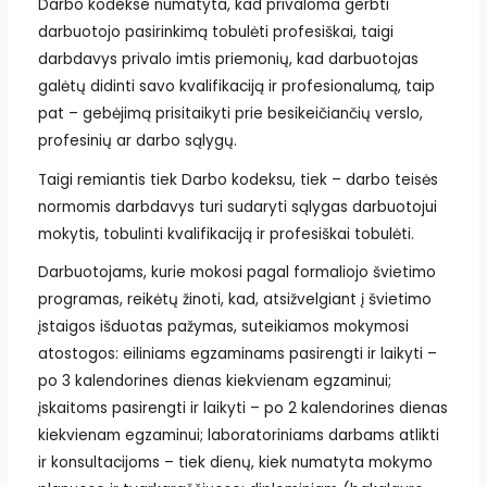
Darbo kodekse numatyta, kad privaloma gerbti
darbuotojo pasirinkimą tobulėti profesiškai, taigi
darbdavys privalo imtis priemonių, kad darbuotojas
galėtų didinti savo kvalifikaciją ir profesionalumą, taip
pat – gebėjimą prisitaikyti prie besikeičiančių verslo,
profesinių ar darbo sąlygų.
Taigi remiantis tiek Darbo kodeksu, tiek – darbo teisės
normomis darbdavys turi sudaryti sąlygas darbuotojui
mokytis, tobulinti kvalifikaciją ir profesiškai tobulėti.
Darbuotojams, kurie mokosi pagal formaliojo švietimo
programas, reikėtų žinoti, kad, atsižvelgiant į švietimo
įstaigos išduotas pažymas, suteikiamos mokymosi
atostogos: eiliniams egzaminams pasirengti ir laikyti –
po 3 kalendorines dienas kiekvienam egzaminui;
įskaitoms pasirengti ir laikyti – po 2 kalendorines dienas
kiekvienam egzaminui; laboratoriniams darbams atlikti
ir konsultacijoms – tiek dienų, kiek numatyta mokymo