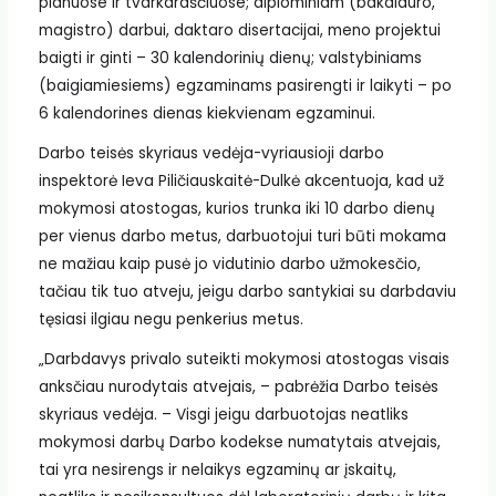
planuose ir tvarkaraščiuose; diplominiam (bakalauro,
magistro) darbui, daktaro disertacijai, meno projektui
baigti ir ginti – 30 kalendorinių dienų; valstybiniams
(baigiamiesiems) egzaminams pasirengti ir laikyti – po
6 kalendorines dienas kiekvienam egzaminui.
Darbo teisės skyriaus vedėja-vyriausioji darbo
inspektorė Ieva Piličiauskaitė-Dulkė akcentuoja, kad už
mokymosi atostogas, kurios trunka iki 10 darbo dienų
per vienus darbo metus, darbuotojui turi būti mokama
ne mažiau kaip pusė jo vidutinio darbo užmokesčio,
tačiau tik tuo atveju, jeigu darbo santykiai su darbdaviu
tęsiasi ilgiau negu penkerius metus.
„Darbdavys privalo suteikti mokymosi atostogas visais
anksčiau nurodytais atvejais, – pabrėžia Darbo teisės
skyriaus vedėja. – Visgi jeigu darbuotojas neatliks
mokymosi darbų Darbo kodekse numatytais atvejais,
tai yra nesirengs ir nelaikys egzaminų ar įskaitų,