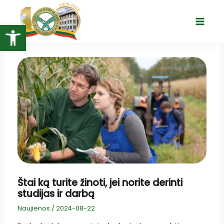
Pereiti
prie
Open toolbar
Main
turinio
Menu
Štai ką turite žinoti, jei norite derinti
studijas ir darbą
Naujienos
/
2024-08-22