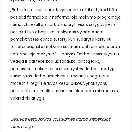
„Bet kokiu atveju darbdavys privalo užtikrinti, kad būtų
pasiekti formaliojo ir neformaliojo mokymo programoje
numatyti rezultatai arba sudaryti visas sąlygas jiems
pasiekti tuo atveju, kai mokymas vyksta pagal
pameistrystės darbo sutartį, kuri sudaryta kartu su
teisėtai pagrįsta mokymo sutartimi dėl formaliojo arba
neformaliojo mokymo“, – pažymi Darbo teisės skyriaus
vedėja ir pastebi, kad už faktiškai dirbtą laiką
pameistriui mokamas pameistrystės darbo sutartyje
numatytas darbo užmokestis, tačiau jis negali būti
mažesnis negu Lietuvos Respublikos Vyriausybės
patvirtinta minimalioji mėnesinė alga arba minimalusis
valandinis atlygis.
Lietuvos Respublikos valstybinės darbo inspekcijos
informacija