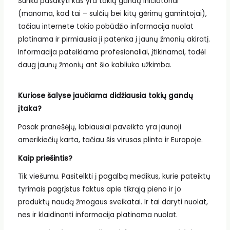
Sunku pasakyti kas yra tokių gandų iniciatoriai
(manoma, kad tai – sulčių bei kitų gėrimų gamintojai),
tačiau internete tokio pobūdžio informacija nuolat
platinama ir pirmiausia ji patenka į jaunų žmonių akiratį.
Informacija pateikiama profesionaliai, įtikinamai, todėl
daug jaunų žmonių ant šio kabliuko užkimba.
Kuriose šalyse jaučiama didžiausia tokių gandų
įtaka?
Pasak pranešėjų, labiausiai paveikta yra jaunoji
amerikiečių karta, tačiau šis virusas plinta ir Europoje.
Kaip priešintis?
Tik viešumu. Pasitelkti į pagalbą medikus, kurie pateiktų
tyrimais pagrįstus faktus apie tikrąją pieno ir jo
produktų naudą žmogaus sveikatai. Ir tai daryti nuolat,
nes ir klaidinanti informacija platinama nuolat.