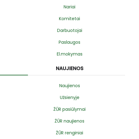
Nariai
Komitetai
Darbuotojai
Paslaugos
El.mokymas
NAUJIENOS
Naujienos
Užsienyje
ŽŪR pasiūlymai
ŽŪR naujienos
ŽŪR renginiai