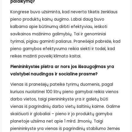
palaikymą?
Kongrese buvo užsiminta, kad neverta tikėtis ženklaus
pieno produktų kainų augimo. Labai daug buvo
kalbama apie būtinumą dirbti efektyviau, ieškoti
savikainos mažinimo galimybių. Tai ir genominiai
tyrimai, pigiau gaminti pašarus. Pranešėjai pabrėžė, kad
pieno gamybos efektyvumo reikia siekti ir todėl, kad
reikės mažinti poveikį klimato kaitai.
Pienininkystės plėtra ar nors jos išsaugojimas yra
valstybei naudingas ir socialine prasme?
Vienas iš pranešėjų pateikė tyrimų duomenis, pagal
kuriuos nuolatinei 100 litrų pieno gamybai reikia vienos
darbo vietos, taigi pienininkystė yra ir galėtų būti
vienas iš pagrindinių darbo vietų šaltinių kaime. Galime
skaičiuoti ir globaliai – pieno ir jo produktų gamyba
planetoje užsiima net apie 1 mlrd. žmonių. Taigi
pienininkystė yra vienas iš pagrindinių stabilumo žemės