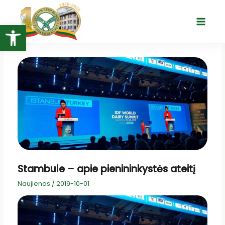
Pereiti
prie
Open toolbar
Main
turinio
Menu
Stambule – apie pienininkystės ateitį
Naujienos
/
2019-10-01