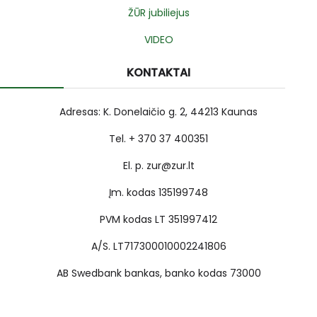
ŽŪR jubiliejus
VIDEO
KONTAKTAI
Adresas: K. Donelaičio g. 2, 44213 Kaunas
Tel. + 370 37 400351
El. p. zur@zur.lt
Įm. kodas 135199748
PVM kodas LT 351997412
A/S. LT717300010002241806
AB Swedbank bankas, banko kodas 73000