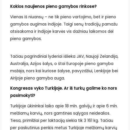
Kokios naujienos pieno gamybos rinkose?
Vienas iš niuansų – ne tik pieno vartojimo, bet ir pieno
gamybos augimas Indijoje. Taigi senų tradicijų pamažu
atsisakoma ir Indijoje karvės vis dažniau laikomos dėl
pieno gamybos.
Tačiau pagrindiniai lyderiai išlieka JAV, Naujoji Zelandija,
Australija, Azijos šalys, o štai Europoje pieno gamyba
mažėja, nors kai kuriose šalyse, pavyzdžiui, Lenkijoje bei
Airijoje pieno gamyba auga.
Kongresas vyko Turkijoje. Ar iš turkų galime ko nors
pasimokyti?
Turkijoje ūkininkai laiko apie 18 mln. galvijų ir apie 6 mln.
melžiamų karvių, nors gamtinės sąlygos neidealios.
Tiesa, primilžiai per laktaciją siekia tik 3 161 kg. Tačiau
per paskutinius penkis metus Turkijoje melžiamų karvių