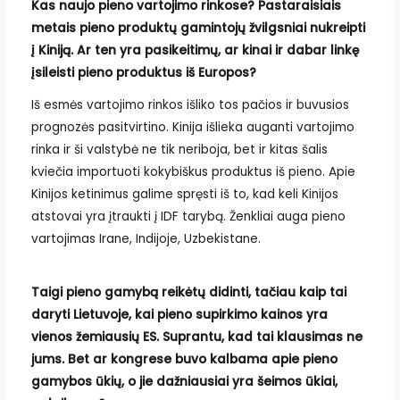
Kas naujo pieno vartojimo rinkose? Pastaraisiais
metais pieno produktų gamintojų žvilgsniai nukreipti
į Kiniją. Ar ten yra pasikeitimų, ar kinai ir dabar linkę
įsileisti pieno produktus iš Europos?
Iš esmės vartojimo rinkos išliko tos pačios ir buvusios
prognozės pasitvirtino. Kinija išlieka auganti vartojimo
rinka ir ši valstybė ne tik neriboja, bet ir kitas šalis
kviečia importuoti kokybiškus produktus iš pieno. Apie
Kinijos ketinimus galime spręsti iš to, kad keli Kinijos
atstovai yra įtraukti į IDF tarybą. Ženkliai auga pieno
vartojimas Irane, Indijoje, Uzbekistane.
Taigi pieno gamybą reikėtų didinti, tačiau kaip tai
daryti Lietuvoje, kai pieno supirkimo kainos yra
vienos žemiausių ES. Suprantu, kad tai klausimas ne
jums. Bet ar kongrese buvo kalbama apie pieno
gamybos ūkių, o jie dažniausiai yra šeimos ūkiai,