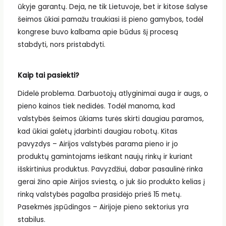
ūkyje garantų. Deja, ne tik Lietuvoje, bet ir kitose šalyse
šeimos ūkiai pamažu traukiasi iš pieno gamybos, todėl
kongrese buvo kalbama apie būdus šį procesą
stabdyti, nors pristabdyti.
Kaip tai pasiekti?
Didelė problema. Darbuotojų atlyginimai auga ir augs, o
pieno kainos tiek nedidės. Todėl manoma, kad
valstybės šeimos ūkiams turės skirti daugiau paramos,
kad ūkiai galėtų įdarbinti daugiau robotų. Kitas
pavyzdys – Airijos valstybės parama pieno ir jo
produktų gamintojams ieškant naujų rinkų ir kuriant
išskirtinius produktus. Pavyzdžiui, dabar pasaulinė rinka
gerai žino apie Airijos sviestą, o juk šio produkto kelias į
rinką valstybės pagalba prasidėjo prieš 15 metų.
Pasekmės įspūdingos – Airijoje pieno sektorius yra
stabilus.