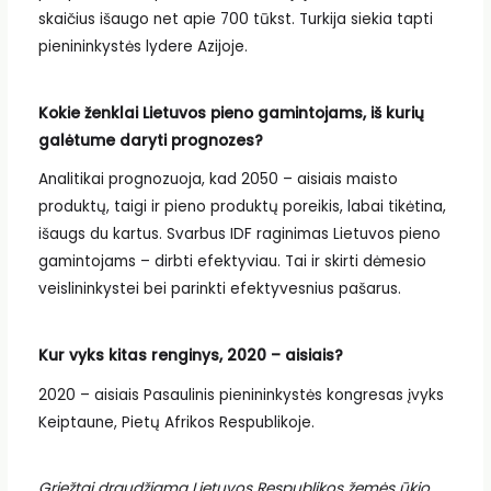
skaičius išaugo net apie 700 tūkst. Turkija siekia tapti
pienininkystės lydere Azijoje.
Kokie ženklai Lietuvos pieno gamintojams, iš kurių
galėtume daryti prognozes?
Analitikai prognozuoja, kad 2050 – aisiais maisto
produktų, taigi ir pieno produktų poreikis, labai tikėtina,
išaugs du kartus. Svarbus IDF raginimas Lietuvos pieno
gamintojams – dirbti efektyviau. Tai ir skirti dėmesio
veislininkystei bei parinkti efektyvesnius pašarus.
Kur vyks kitas renginys, 2020 – aisiais?
2020 – aisiais Pasaulinis pienininkystės kongresas įvyks
Keiptaune, Pietų Afrikos Respublikoje.
Griežtai draudžiama Lietuvos Respublikos žemės ūkio