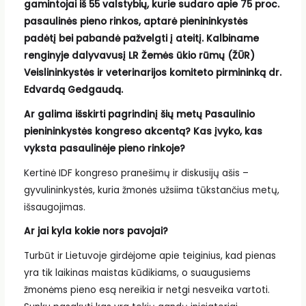
gamintojai iš 55 valstybių, kurie sudaro apie 75 proc.
pasaulinės pieno rinkos, aptarė pienininkystės
padėtį bei pabandė pažvelgti į ateitį. Kalbiname
renginyje dalyvavusį LR Žemės ūkio rūmų (ŽŪR)
Veislininkystės ir veterinarijos komiteto pirmininką dr.
Edvardą Gedgaudą.
Ar galima išskirti pagrindinį šių metų Pasaulinio
pienininkystės kongreso akcentą? Kas įvyko, kas
vyksta pasaulinėje pieno rinkoje?
Kertinė IDF kongreso pranešimų ir diskusijų ašis –
gyvulininkystės, kuria žmonės užsiima tūkstančius metų,
išsaugojimas.
Ar jai kyla kokie nors pavojai?
Turbūt ir Lietuvoje girdėjome apie teiginius, kad pienas
yra tik laikinas maistas kūdikiams, o suaugusiems
žmonėms pieno esą nereikia ir netgi nesveika vartoti.