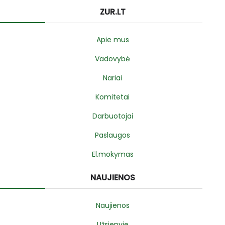
ZUR.LT
Apie mus
Vadovybė
Nariai
Komitetai
Darbuotojai
Paslaugos
El.mokymas
NAUJIENOS
Naujienos
Užsienyje