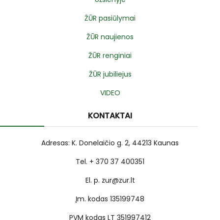
ŽŪR pasiūlymai
ŽŪR naujienos
ŽŪR renginiai
ŽŪR jubiliejus
VIDEO
KONTAKTAI
Adresas: K. Donelaičio g. 2, 44213 Kaunas
Tel. + 370 37 400351
El. p. zur@zur.lt
Įm. kodas 135199748
PVM kodas LT 351997412