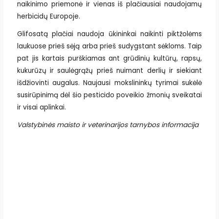
naikinimo priemonė ir vienas iš plačiausiai naudojamų
herbicidų Europoje.
Glifosatą plačiai naudoja ūkininkai naikinti piktžolėms
laukuose prieš sėją arba prieš sudygstant sėkloms. Taip
pat jis kartais purškiamas ant grūdinių kultūrų, rapsų,
kukurūzų ir saulėgrąžų prieš nuimant derlių ir siekiant
išdžiovinti augalus. Naujausi mokslininkų tyrimai sukėlė
susirūpinimą dėl šio pesticido poveikio žmonių sveikatai
ir visai aplinkai.
Valstybinės maisto ir veterinarijos tarnybos informacija