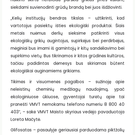
siekdami suvienodinti grūdų brandą bei juos išdžiovinti.
„Kelių institucijų bendras tikslas – užtikrinti, kad
vartotojus pasiektų išties ekologiški produktai. Šiais
metais nuėmus derlių sieksime patikrinti visus
ekologiškų grikių augintojus, supirkėjus bei perdirbėjus,
mėginiai bus imami iš gamintojų ir kitų sandėliavimo bei
supirkimo vietų. Bus tikrinamos ir kitos grūdinės kultūros,
tačiau padidintas dėmesys bus skiriamas būtent
ekologiškai auginamiems grikiams.
Tikimės ir visuomenės pagalbos – sužinoję apie
neleistinų cheminių medžiagų naudojimą, ypač
ekologiniuose ūkiuose, gyventojai turėtų apie tai
pranešti VMVT nemokamu telefono numeriu 8 800 40
403“, – sakė VMVT Maisto skyriaus vedėjo pavaduotoja
Loreta Mačytė.
Glifosatas – pasaulyje geriausiai parduodama piktžolių