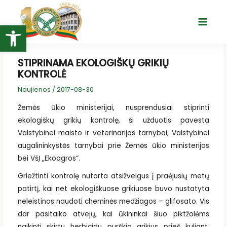
Pereiti
prie
Open toolbar
Main
turinio
Menu
STIPRINAMA EKOLOGIŠKŲ GRIKIŲ
KONTROLĖ
Naujienos
/
2017-08-30
Žemės ūkio ministerijai, nusprendusiai stiprinti
ekologiškų grikių kontrolę, ši užduotis pavesta
Valstybinei maisto ir veterinarijos tarnybai, Valstybinei
augalininkystės tarnybai prie Žemės ūkio ministerijos
bei VšĮ „Ekoagros“.
Griežtinti kontrolę nutarta atsižvelgus į praėjusių metų
patirtį, kai net ekologiškuose grikiuose buvo nustatyta
neleistinos naudoti cheminės medžiagos – glifosato. Vis
dar pasitaiko atvejų, kai ūkininkai šiuo piktžolėms
naikinti skirtu herbicidu purškia grikius prieš kuliant,