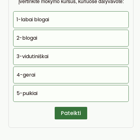
Įvertinkite mokymo kursus, kuriuose dalyvavote:
1-labai blogai
2-blogai
3-vidutiniškai
4-gerai
5-puikiai