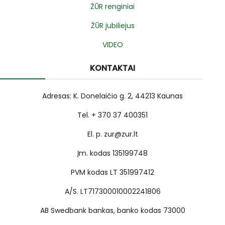
ŽŪR renginiai
ŽŪR jubiliejus
VIDEO
KONTAKTAI
Adresas: K. Donelaičio g. 2, 44213 Kaunas
Tel. + 370 37 400351
El. p. zur@zur.lt
Įm. kodas 135199748
PVM kodas LT 351997412
A/S. LT717300010002241806
AB Swedbank bankas, banko kodas 73000