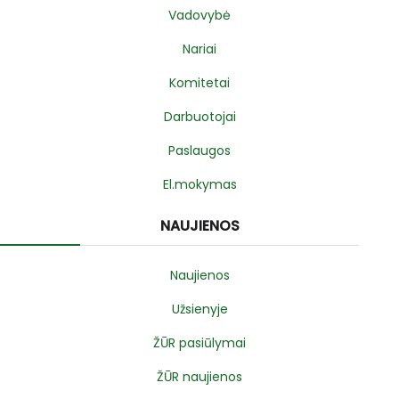
Vadovybė
Nariai
Komitetai
Darbuotojai
Paslaugos
El.mokymas
NAUJIENOS
Naujienos
Užsienyje
ŽŪR pasiūlymai
ŽŪR naujienos