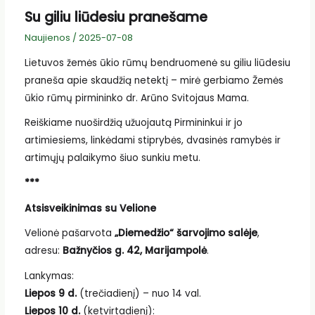
Su giliu liūdesiu pranešame
Naujienos
/
2025-07-08
Lietuvos žemės ūkio rūmų bendruomenė su giliu liūdesiu
praneša apie skaudžią netektį – mirė gerbiamo Žemės
ūkio rūmų pirmininko dr. Arūno Svitojaus Mama.
Reiškiame nuoširdžią užuojautą Pirmininkui ir jo
artimiesiems, linkėdami stiprybės, dvasinės ramybės ir
artimųjų palaikymo šiuo sunkiu metu.
***
Atsisveikinimas su Velione
Velionė pašarvota
„Diemedžio“ šarvojimo salėje
,
adresu:
Bažnyčios g. 42, Marijampolė
.
Lankymas:
Liepos 9 d.
(trečiadienį) – nuo 14 val.
Liepos 10 d.
(ketvirtadienį):