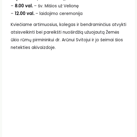
–
8.00 val.
– šv. Mišios už Velionę
–
12.00 val.
– laidojimo ceremonija
Kviečiame artimuosius, kolegas ir bendraminčius atvykti
atsisveikinti bei pareikšti nuoširdžią užuojautą Žemės
ūkio rūmų pirmininkui dr. Arūnui Svitojui ir jo šeimai šios
netekties akivaizdoje.