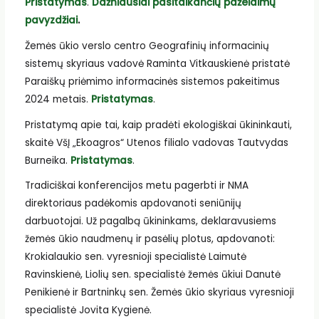
Pristatymas
.
Dažniausiai pasitaikančių pažeidimų
pavyzdžiai
.
Žemės ūkio verslo centro Geografinių informacinių
sistemų skyriaus vadovė Raminta Vitkauskienė pristatė
Paraiškų priėmimo informacinės sistemos pakeitimus
2024 metais.
Pristatymas
.
Pristatymą apie tai, kaip pradėti ekologiškai ūkininkauti,
skaitė VšĮ „Ekoagros“ Utenos filialo vadovas Tautvydas
Burneika.
Pristatymas
.
Tradiciškai konferencijos metu pagerbti ir NMA
direktoriaus padėkomis apdovanoti seniūnijų
darbuotojai. Už pagalbą ūkininkams, deklaravusiems
žemės ūkio naudmenų ir pasėlių plotus, apdovanoti:
Krokialaukio sen. vyresnioji specialistė Laimutė
Ravinskienė, Liolių sen. specialistė žemės ūkiui Danutė
Penikienė ir Bartninkų sen. Žemės ūkio skyriaus vyresnioji
specialistė Jovita Kygienė.