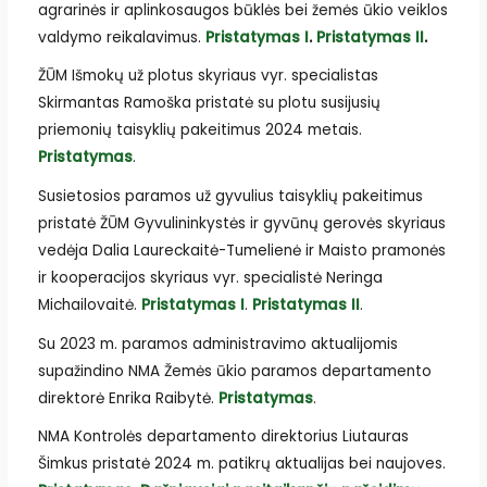
agrarinės ir aplinkosaugos būklės bei žemės ūkio veiklos
valdymo reikalavimus.
Pristatymas I
.
Pristatymas II
.
ŽŪM Išmokų už plotus skyriaus vyr. specialistas
Skirmantas Ramoška pristatė su plotu susijusių
priemonių taisyklių pakeitimus 2024 metais.
Pristatymas
.
Susietosios paramos už gyvulius taisyklių pakeitimus
pristatė ŽŪM Gyvulininkystės ir gyvūnų gerovės skyriaus
vedėja Dalia Laureckaitė-Tumelienė ir Maisto pramonės
ir kooperacijos skyriaus vyr. specialistė Neringa
Michailovaitė.
Pristatymas I
.
Pristatymas II
.
Su 2023 m. paramos administravimo aktualijomis
supažindino NMA Žemės ūkio paramos departamento
direktorė Enrika Raibytė.
Pristatymas
.
NMA Kontrolės departamento direktorius Liutauras
Šimkus pristatė 2024 m. patikrų aktualijas bei naujoves.