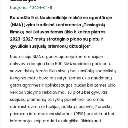
Naujienos
/
2024-04-11
Balandžio 9 d. Nacionalinėje mokėjimo agentūroje
(NMA) įvyko tradicinė konferencija „Tiesioginių
išmokų bei Lietuvos žemės ūkio ir kaimo plėtros
2023–2027 metų strateginio plano su plotu ir
gyvuliais susijusių priemonių aktualijos“.
Nuotolinėje NMA organizuojamoje konferencijoje
dalyvavo daugiau kaip 500 NMA socialinių partnerių,
savivaldybių žemės ūkio skyrių bei seniūnijų specialistų.
Renginio metu buvo pristatyti žemės ūkio naudmenų
geros agrarinės ir aplinkosaugos būklės bei žemės ūkio
veiklos valdymo reikalavimai, su plotu bei gyvuliais
susijusių priemonių taisyklių pakeitimai, paramos
administravimo aktualijos, patikrų naujovės, Paraiškų
priėmimo informacinės sistemos (PPIS) pakeitimai bei
informacija, kaip pradėti ekologiškai ūkininkauti.