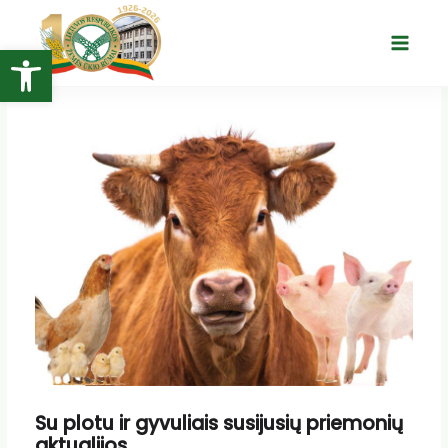
Pereiti
prie
Open toolbar
Main
turinio
Menu
Su plotu ir gyvuliais susijusių priemonių
aktualijos