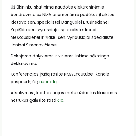
Už ūkininkų skatinimą naudotis elektroninėmis
bendravimo su NMA priemonėmis padėkos įteiktos
Rietavo sen. specialistei Danguolei Bružinskienei,
Kupiškio sen. vyresniajai specialistei Irenai
Meškauskienei ir Ylakių sen. vyriausiajai specialistei
Janinai Simonavičienei.
Dėkojame dalyviams ir visiems linkime sėkmingo
deklaravimo.
Konferencijos įrašą rasite NMA „Youtube“ kanale
paspaudę šią
nuorodą
.
Atsakymus į konferencijos metu užduotus klausimus
netrukus galėsite rasti
čia
.