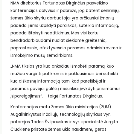
NMA direktorius Fortunatas Dirginčius pasveikino
konferencijos dalyvius ir pabrėžė, jog būtent seniūnijų,
žemės ūkio skyrių darbuotojai yra arčiausiai žmonių –
padeda jiems užpildyti paraiškas, suteikia informaciją,
padeda ištaisyti neatitikimus. Mes visi kartu
bendradarbiaudami nuolat siekiame greitesnio,
paprastesnio, efektyvesnio paramos administravimo ir
išmokėjimo mūsų žemdirbiams.
„NMA tikslas yra kuo anksčiau išmokėti paramą, kuo
mažiau varginti patikromis ir paklausimais bei suteikti
kuo aiškesnę informaciją tam, kad pareiškėjai ir
paramos gavėjai galėtų nesunkiai įvykdyti prisiimamus
įsipareigojimus“, – teigė Fortunatas Dirginčius.
Konferencijos metu Žemės ūkio ministerijos (ŽŪM)
Augalininkystės ir žaliųjų technologijų skyriaus vyr.
patarėjas Tadas Švilpauskas ir vyr. specialistė Jurgita
Čiučkienė pristatė žemės ūkio naudmenų geros