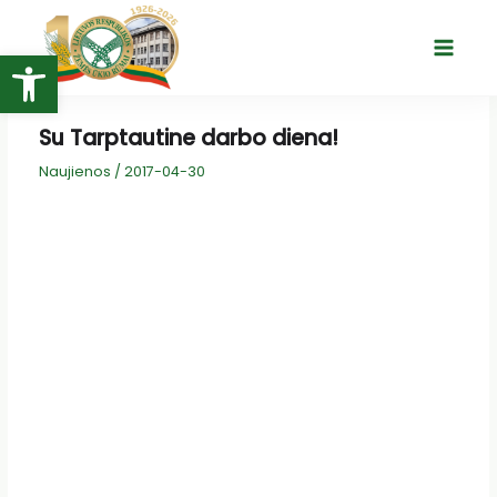
Pereiti
prie
Open toolbar
Main
turinio
Menu
Su Tarptautine darbo diena!
Naujienos
/
2017-04-30