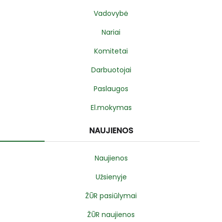
Vadovybė
Nariai
Komitetai
Darbuotojai
Paslaugos
El.mokymas
NAUJIENOS
Naujienos
Užsienyje
ŽŪR pasiūlymai
ŽŪR naujienos