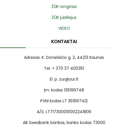
ŽŪR renginiai
ŽŪR jubiliejus
VIDEO
KONTAKTAI
Adresas: K. Donelaičio g. 2, 44213 Kaunas
Tel. + 370 37 400351
El. p. zur@zur.lt
Įm. kodas 135199748
PVM kodas LT 351997412
A/S. LT717300010002241806
AB Swedbank bankas, banko kodas 73000