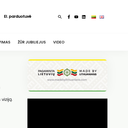
El. parduotuvė
Paieška
VIMAS
ŽŪR JUBILIEJUS
VIDEO
!
iziją.