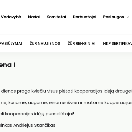
Vadovybė
Nariai
Komitetai
Darbuotojai
Paslaugos
 PASIŪLYMAI
ŽUR NAUJIENOS
ŽŪR RENGINIAI
NKP SERTIFIKA
ena !
ienos proga kviečiu visus plėtoti kooperacijos idėją drauge
me, kuriame, augame, einame išvien ir matome kooperacijos v
li kooperacijos idėjų puoselėtojai!
ninkas Andriejus Stančikas