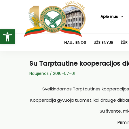
Pereiti
prie
Apie mus
turinio
Open toolbar
NAUJIENOS
UŽSIENYJE
ŽŪR
Su Tarptautine kooperacijos di
Naujienos
/
2016-07-01
Sveikindamas Tarptautinės kooperacijos d
Kooperacija gyvuoja tuomet, kai drauge dirba
Su švente, mie
Pirmi