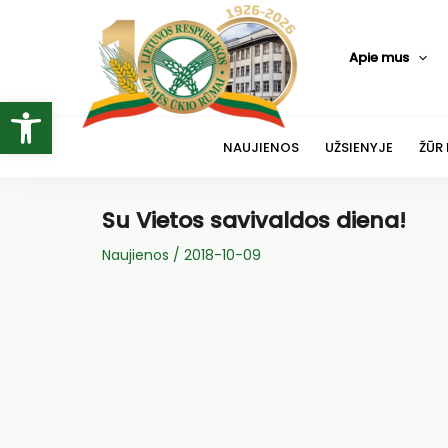
Pereiti
prie
Apie mus
turinio
Open toolbar
NAUJIENOS
UŽSIENYJE
ŽŪR
Su Vietos savivaldos diena!
Naujienos
/
2018-10-09