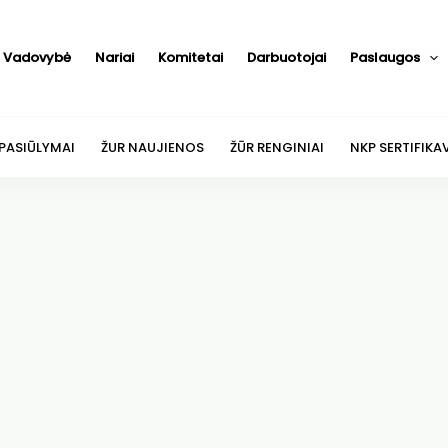
Vadovybė
Nariai
Komitetai
Darbuotojai
Paslaugos
 PASIŪLYMAI
ŽUR NAUJIENOS
ŽŪR RENGINIAI
NKP SERTIFIKA