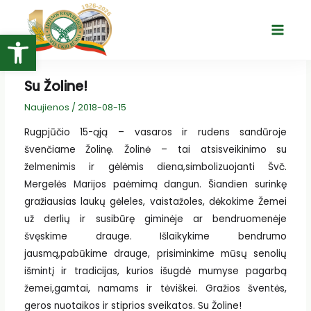
Pereiti
prie
Open toolbar
Main
turinio
Menu
Su Žoline!
Naujienos
/
2018-08-15
Rugpjūčio 15-ąją – vasaros ir rudens sandūroje
švenčiame Žolinę. Žolinė – tai atsisveikinimo su
želmenimis ir gėlėmis diena,simbolizuojanti Švč.
Mergelės Marijos paėmimą dangun. Šiandien surinkę
gražiausias laukų gėleles, vaistažoles, dėkokime Žemei
už derlių ir susibūrę giminėje ar bendruomenėje
švęskime drauge. Išlaikykime bendrumo
jausmą,pabūkime drauge, prisiminkime mūsų senolių
išmintį ir tradicijas, kurios išugdė mumyse pagarbą
žemei,gamtai, namams ir tėviškei. Gražios šventės,
geros nuotaikos ir stiprios sveikatos. Su Žoline!