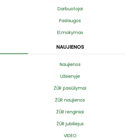
Darbuotojai
Paslaugos
El.mokymas
NAUJIENOS
Naujienos
Užsienyje
ŽŪR pasiūlymai
ŽŪR naujienos
ŽŪR renginiai
ŽŪR jubiliejus
VIDEO