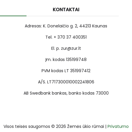
KONTAKTAI
Adresas: K. Donelaičio g. 2, 44213 Kaunas
Tel. + 370 37 400351
El. p. zur@zur.lt
Įm. kodas 135199748
PVM kodas LT 351997412
A/S. LT717300010002241806
AB Swedbank bankas, banko kodas 73000
Visos teisės saugomos © 2026 Žemės ūkio rūmai |
Privatumo