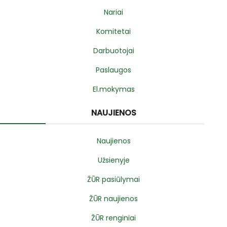
Nariai
Komitetai
Darbuotojai
Paslaugos
El.mokymas
NAUJIENOS
Naujienos
Užsienyje
ŽŪR pasiūlymai
ŽŪR naujienos
ŽŪR renginiai