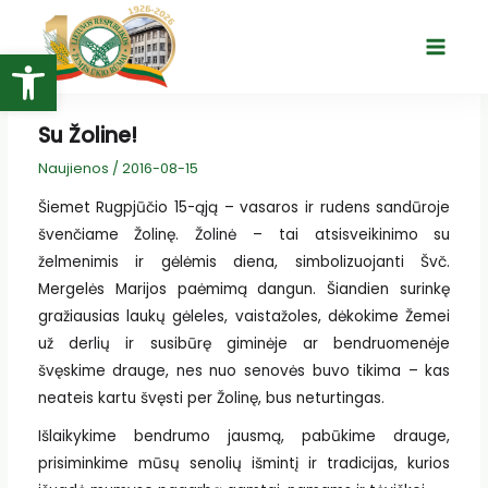
Pereiti
prie
Open toolbar
Main
turinio
Menu
Su Žoline!
Naujienos
/
2016-08-15
Šiemet Rugpjūčio 15-ąją – vasaros ir rudens sandūroje
švenčiame Žolinę. Žolinė – tai atsisveikinimo su
želmenimis ir gėlėmis diena, simbolizuojanti Švč.
Mergelės Marijos paėmimą dangun. Šiandien surinkę
gražiausias laukų gėleles, vaistažoles, dėkokime Žemei
už derlių ir susibūrę giminėje ar bendruomenėje
švęskime drauge, nes nuo senovės buvo tikima – kas
neateis kartu švęsti per Žolinę, bus neturtingas.
Išlaikykime bendrumo jausmą, pabūkime drauge,
prisiminkime mūsų senolių išmintį ir tradicijas, kurios