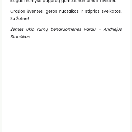
išugdė mumyse pagarbą gamtai, namams ir tėviškei.
Gražios šventės, geros nuotaikos ir stiprios sveikatos.
Su Žoline!
Žemės ūkio rūmų bendruomenės vardu – Andriejus
Stančikas