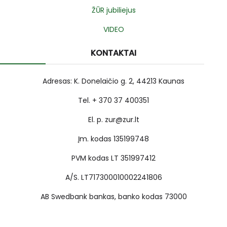
ŽŪR jubiliejus
VIDEO
KONTAKTAI
Adresas: K. Donelaičio g. 2, 44213 Kaunas
Tel. + 370 37 400351
El. p. zur@zur.lt
Įm. kodas 135199748
PVM kodas LT 351997412
A/S. LT717300010002241806
AB Swedbank bankas, banko kodas 73000