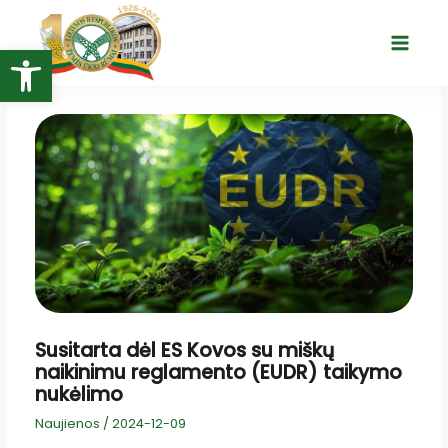
Pereiti
prie
Open toolbar
Main
turinio
Menu
Susitarta dėl ES Kovos su miškų
naikinimu reglamento (EUDR) taikymo
nukėlimo
Naujienos
/
2024-12-09