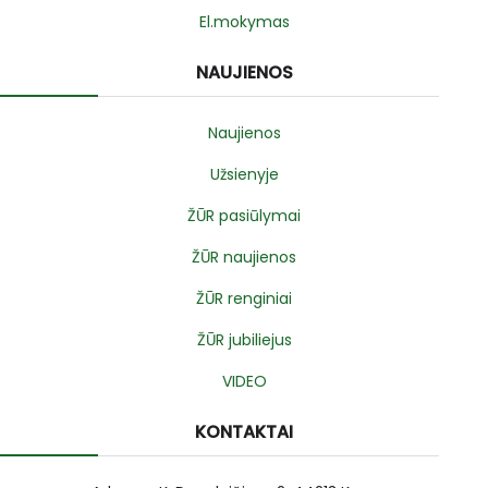
El.mokymas
NAUJIENOS
Naujienos
Užsienyje
ŽŪR pasiūlymai
ŽŪR naujienos
ŽŪR renginiai
ŽŪR jubiliejus
VIDEO
KONTAKTAI