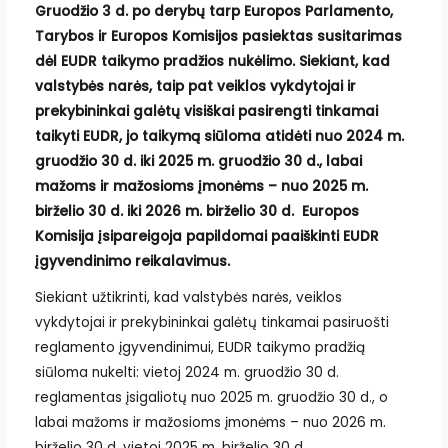
Gruodžio 3 d. po derybų tarp Europos Parlamento,
Tarybos ir Europos Komisijos pasiektas susitarimas
dėl EUDR taikymo pradžios nukėlimo. Siekiant, kad
valstybės narės, taip pat veiklos vykdytojai ir
prekybininkai galėtų visiškai pasirengti tinkamai
taikyti EUDR, jo taikymą siūloma atidėti nuo 2024 m.
gruodžio 30 d. iki 2025 m. gruodžio 30 d., labai
mažoms ir mažosioms įmonėms – nuo 2025 m.
birželio 30 d. iki 2026 m. birželio 30 d. Europos
Komisija įsipareigoja papildomai paaiškinti EUDR
įgyvendinimo reikalavimus.
Siekiant užtikrinti, kad valstybės narės, veiklos
vykdytojai ir prekybininkai galėtų tinkamai pasiruošti
reglamento įgyvendinimui, EUDR taikymo pradžią
siūloma nukelti: vietoj 2024 m. gruodžio 30 d.
reglamentas įsigaliotų nuo 2025 m. gruodžio 30 d., o
labai mažoms ir mažosioms įmonėms – nuo 2026 m.
birželio 30 d. vietoj 2025 m. birželio 30 d.