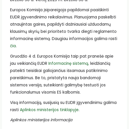
Europos Komisija įsipareigoja papildomai paaiškinti
EUDR įgyvendinimo reikalavimus. Planuojama paskelbti
atnaujintas gaires, papildyti dažniausiai užduodamų
klausimų skyrių bei prioriteto tvarka diegti reglamento
informacinę sistemą. Daugiau informacijos galima rasti
čia
.
Gruodžio 4 d. Europos Komisija taip pat pranešė apie
jau veikiančią EUDR
Informacinę sistemą
,
leidžiančią
pateikti teisiškai galiojančius išsamaus patikrinimo
pareiškimus. Be to, pristatyta nauja bandomoji
sistemos versija, suteikianti galimybę testuoti jos
funkcionalumus visomis ES kalbomis.
Visą informaciją, susijusią su EUDR įgyvendinimu galima
rasti
Aplinkos ministerijos tinklapyje
.
Aplinkos ministerijos informacija