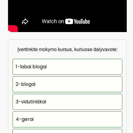
Įvertinkite mokymo kursus, kuriuose dalyvavote:
1-labai blogai
2-blogai
3-vidutiniškai
4-gerai