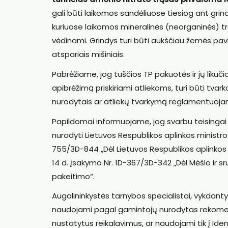
gali būti laikomos sandėliuose tiesiog ant grind
kuriuose laikomos mineralinės (neorganinės) trą
vėdinami. Grindys turi būti aukščiau žemės pav
atspariais mišiniais.
Pabrėžiame, jog tuščios TP pakuotės ir jų likuči
apibrėžimą priskiriami atliekoms, turi būti tv
nurodytais ar atliekų tvarkymą reglamentuojanč
Papildomai informuojame, jog svarbu teisingai t
nurodyti Lietuvos Respublikos aplinkos ministro
755/3D-844 „Dėl Lietuvos Respublikos aplinkos 
14 d. įsakymo Nr. 1D-367/3D-342 „Dėl Mėšlo ir 
pakeitimo“.
Augalininkystės tarnybos specialistai, vykdanty
naudojami pagal gamintojų nurodytas rekomen
nustatytus reikalavimus, ar naudojami tik į Ident