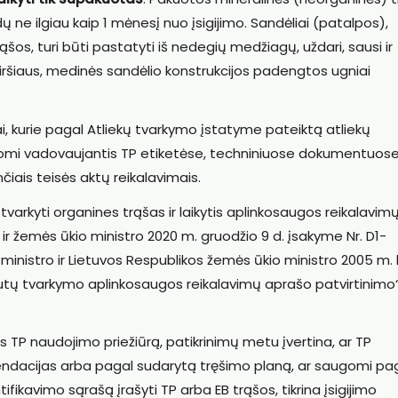
ų ne ilgiau kaip 1 mėnesį nuo įsigijimo. Sandėliai (patalpos),
šos, turi būti pastatyti iš nedegių medžiagų, uždari, sausi ir
iršiaus, medinės sandėlio konstrukcijos padengtos ugniai
ai, kurie pagal Atliekų tvarkymo įstatyme pateiktą atliekų
arkomi vadovaujantis TP etiketėse, techniniuose dokumentuos
iais teisės aktų reikalavimais.
varkyti organines trąšas ir laikytis aplinkosaugos reikalavimų,
 ir žemės ūkio ministro 2020 m. gruodžio 9 d. įsakyme Nr. D1-
ministro ir Lietuvos Respublikos žemės ūkio ministro 2005 m. 
srutų tvarkymo aplinkosaugos reikalavimų aprašo patvirtinimo
s TP naudojimo priežiūrą, patikrinimų metu įvertina, ar TP
dacijas arba pagal sudarytą tręšimo planą, ar saugomi pa
ifikavimo sąrašą įrašyti TP arba EB trąšos, tikrina įsigijimo