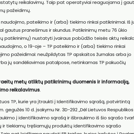
 nustatytų reikalavimų. Taip pat operatyviai reaguojama į gau
omų pažeidimų.
 naudojimo, pateikimo ir (arba) tiekimo rinkai patikrinimai. Iš j
gal gautus pranešimus ir skundus. Patikrinimų metu 76 ūkio
tų patikrinimų) nustatyti įvairaus pobūdžio teisės aktų reika
naudojimo, o 19-oje – TP pateikimo ir (arba) tiekimo rinkai
jimo pažeidimai: neužpildytas TP apskaitos žurnalas arba jo
rba jų sandėliavimas patalpose, netinkamas TP pakuočių
aeitų metų atliktų patikrinimų duomenis ir informaciją,
imo reikalavimus
.
os TP, kurie yra įtraukti į Identifikavimo sąrašą, patvirtintą
. gegužės 10 d. įsakymu Nr. 3D-292 „Dėl Lietuvos Respublikos 
ukimo į identifikavimo sąrašą ir išbraukimo iš šio sąrašo tva
mų ir tiekiamų tręšiamųjų produktų identifikavimo sąrašo
. Taip pat leidžiama naudoti EB trąšas, kurios įrašytos į Reg