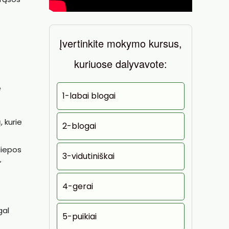
Įvertinkite mokymo kursus,
kuriuose dalyvavote:
e
1-labai blogai
 kurie
2-blogai
liepos
3-vidutiniškai
“
4-gerai
gal
5-puikiai