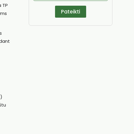
a TP
iems
s
kdant
a)
štu