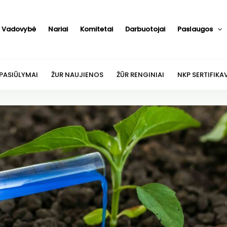
Vadovybė
Nariai
Komitetai
Darbuotojai
Paslaugos
 PASIŪLYMAI
ŽUR NAUJIENOS
ŽŪR RENGINIAI
NKP SERTIFIKA