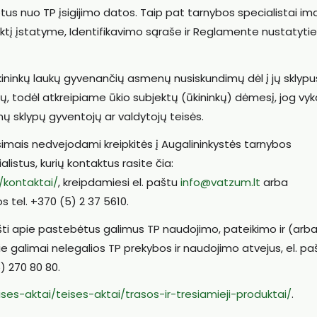
us nuo TP įsigijimo datos. Taip pat tarnybos specialistai im
tiktį įstatyme, Identifikavimo sąraše ir Reglamente nustatyt
ininkų laukų gyvenančių asmenų nusiskundimų dėl į jų sklypu
 todėl atkreipiame ūkio subjektų (ūkininkų) dėmesį, jog vy
 sklypų gyventojų ar valdytojų teisės.
imais nedvejodami kreipkitės į Augalininkystės tarnybos
listus, kurių kontaktus rasite čia:
/kontaktai/
, kreipdamiesi el. paštu
info@vatzum.lt
arba
 tel. +370 (5) 2 37 5610.
ti apie pastebėtus galimus TP naudojimo, pateikimo ir (arb
ie galimai nelegalios TP prekybos ir naudojimo atvejus, el. pa
5) 270 80 80.
ises-aktai/teises-aktai/trasos-ir-tresiamieji-produktai/
.