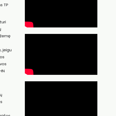
ms TP
turi
ų
į žemę
 jeigu
nos
uvos
 HN
tų
os
trąšos