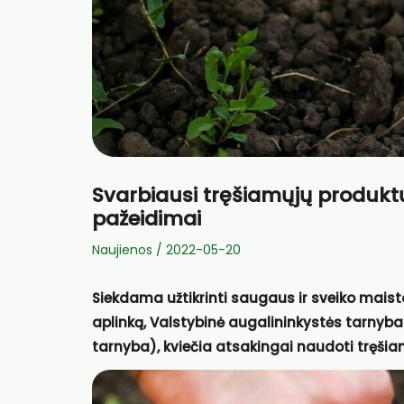
Svarbiausi tręšiamųjų produktų
pažeidimai
Naujienos
/
2022-05-20
Siekdama užtikrinti saugaus ir sveiko mai
aplinką, Valstybinė augalininkystės tarnyba 
tarnyba), kviečia atsakingai naudoti tręšia