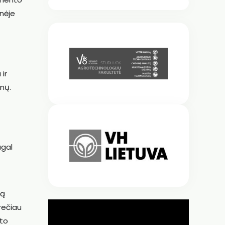
nėje
ir
nų.
agal
lą
rečiau
kto