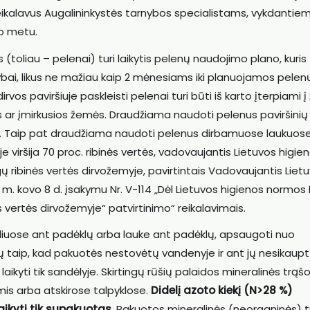
ikalavus Augalininkystės tarnybos specialistams, vykdantie
mo metu.
(toliau – pelenai) turi laikytis pelenų naudojimo plano, kuris 
nybai, likus ne mažiau kaip 2 mėnesiams iki planuojamos pelen
os paviršiuje paskleisti pelenai turi būti iš karto įterpiami 
ios ar įmirkusios žemės. Draudžiama naudoti pelenus paviršinių
. Taip pat draudžiama naudoti pelenus dirbamuose laukuose,
viršija 70 proc. ribinės vertės, vadovaujantis Lietuvos higie
ribinės vertės dirvožemyje, pavirtintais Vadovaujantis Liet
. kovo 8 d. įsakymu Nr. V-114 „Dėl Lietuvos higienos normos
 vertės dirvožemyje“ patvirtinimo“ reikalavimais.
dėliuose ant padėklų arba lauke ant padėklų, apsaugoti nuo
ulių taip, kad pakuotės nestovėtų vandenyje ir ant jų nesikaup
ikyti tik sandėlyje. Skirtingų rūšių palaidos mineralinės trąš
mis arba atskirose talpyklose.
Didelį azoto kiekį (N>28 %)
aikyti tik supakuotas
. Pakuotos mineralinės (neorganinės) 