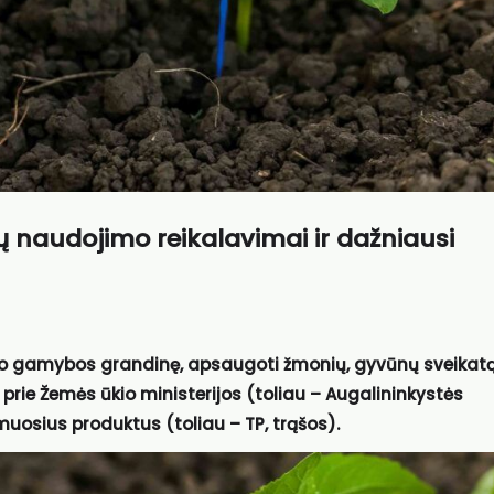
 naudojimo reikalavimai ir dažniausi
sto gamybos grandinę, apsaugoti žmonių, gyvūnų sveikatą
prie Žemės ūkio ministerijos (toliau – Augalininkystės
muosius produktus (toliau – TP, trąšos).