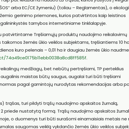
ĄŠOS“ arba EC/CE žymeniu) (toliau – Reglamentas), o ekologi
žemio gerinimo priemones, kurios patvirtintos kaip leistinos
galininkystės tarnybos internetiniame tinklalapyje.
u patvirtintame Tręšiamųjų produktų naudojimo reikalavimų
s taikomos žemės ūkio veiklos subjektams, tręšiantiems 10 ha 
edienos kuro pelenais – 0,01 ha ir daugiau žemės ūkio naudme
alAct/74a49ce0175b11ebb0038a8cd8ff585f
.
reikalingų medžiagų, bet nebūtų pertręšiami, TP perteklius
o augalinis maistas būtų saugus, augalai turi būti tręšiami
TP normas pagal gamintojų nurodytas rekomendacijas arba p
) trąšas, turi pildyti trąšų naudojimo apskaitos žurnalą,
2 priede nustatytą formą. Trąšų naudojimo apskaitos žurna
ormoje, o duomenys turi būti surašomi einamaisiais metais ne 
1 d. Žurnalas saugomas veiklą vykdančio žemės ūkio veiklos subje