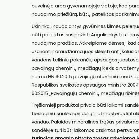
buveinėje arba gyvenamojoje vietoje, kad pare
naudojimo priežiūrą, būtų pateiktas patikrini
Ūkininkai, naudojantys gyvūninės kilmės pelenus 
būti pateiktas susipažinti Augalininkystės tar
naudojimo pradžios. Atkreipiame dėmesį, kad dirv
užariant ir draudžiama juos skleisti ant įšalus
vandens telkinių pakrančių apsaugos juostose
pavojingų cheminių medžiagų kiekis dirvožemyje 
norma HN 60:2015 pavojingų cheminių medžiagų 
Respublikos sveikatos apsaugos ministro 2004 m
60:2015 „Pavojingųjų cheminių medžiagų ribinės
Tręšiamieji produktai privalo būti laikomi san
tiesioginių saulės spindulių ir atmosferos krit
vanduo. Palaidas mineralines trąšas privaloma la
sandėlyje turi būti laikomos atskirtos pertvaro
turinčias amonio nitrato trąšas privaloma l