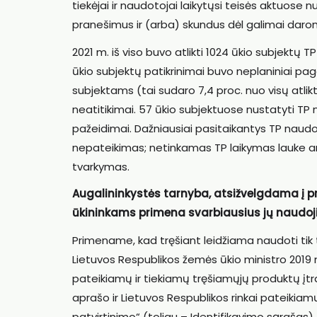
tiekėjai ir naudotojai laikytųsi teisės aktuose
pranešimus ir (arba) skundus dėl galimai dar
2021 m. iš viso buvo atlikti 1024 ūkio subjektų TP
ūkio subjektų patikrinimai buvo neplaniniai pa
subjektams (tai sudaro 7,4 proc. nuo visų atlik
neatitikimai. 57 ūkio subjektuose nustatyti TP 
pažeidimai. Dažniausiai pasitaikantys TP naudo
nepateikimas; netinkamas TP laikymas lauke a
tvarkymas.
Augalininkystės tarnyba, atsižvelgdama į pr
ūkininkams primena svarbiausius jų naudoj
Primename, kad tręšiant leidžiama naudoti tik tu
Lietuvos Respublikos žemės ūkio ministro 2019 m
pateikiamų ir tiekiamų tręšiamųjų produktų įtra
aprašo ir Lietuvos Respublikos rinkai pateikia
patvirtinimo“ (toliau – Identifikavimo sąrašas)