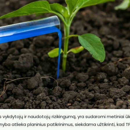
 vykdytojų ir naudotojų rizikingumą, yra sudaromi metiniai ūk
nyba atlieka planinius patikrinimus, siekdama užtikrinti, kad T