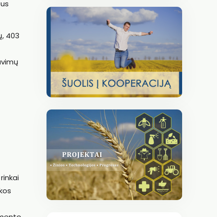
tus
ų, 403
lavimų
rinkai
rkos
lamento