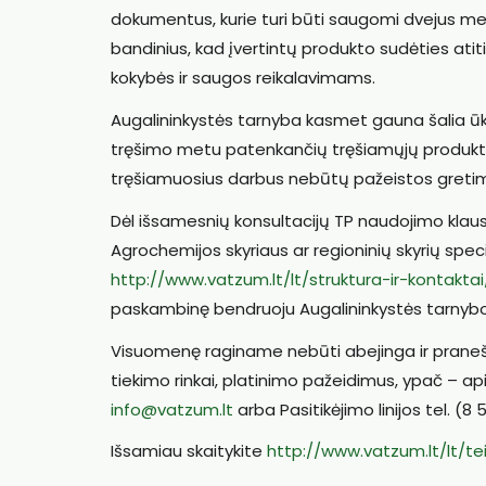
dokumentus, kurie turi būti saugomi dvejus met
bandinius, kad įvertintų produkto sudėties ati
kokybės ir saugos reikalavimams.
Augalininkystės tarnyba kasmet gauna šalia ūk
tręšimo metu patenkančių tręšiamųjų produktų,
tręšiamuosius darbus nebūtų pažeistos gretimų
Dėl išsamesnių konsultacijų TP naudojimo klaus
Agrochemijos skyriaus ar regioninių skyrių specia
http://www.vatzum.lt/lt/struktura-ir-kontaktai
paskambinę bendruoju Augalininkystės tarnybos
Visuomenę raginame nebūti abejinga ir praneš
tiekimo rinkai, platinimo pažeidimus, ypač – ap
info@vatzum.lt
arba Pasitikėjimo linijos tel. (8 
Išsamiau skaitykite
http://www.vatzum.lt/lt/te