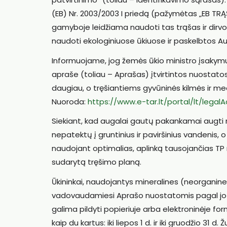
(EB) Nr. 2003/2003 I priedą (pažymėtas „EB TR
gamyboje leidžiama naudoti tas trąšas ir dirvo
naudoti ekologiniuose ūkiuose ir paskelbtos Au
Informuojame, jog žemės ūkio ministro įsakym
apraše (toliau – Aprašas) įtvirtintos nuostato
daugiau, o tręšiantiems gyvūninės kilmės ir m
Nuoroda:
https://www.e-tar.lt/portal/lt/leg
Siekiant, kad augalai gautų pakankamai augti 
nepatektų į gruntinius ir paviršinius vandenis, 
naudojant optimalias, aplinką tausojančias 
sudarytą tręšimo planą.
Ūkininkai, naudojantys mineralines (neorganines
vadovaudamiesi Aprašo nuostatomis pagal jo 
galima pildyti popieriuje arba elektroninėje f
kaip du kartus: iki liepos 1 d. ir iki gruodžio 3