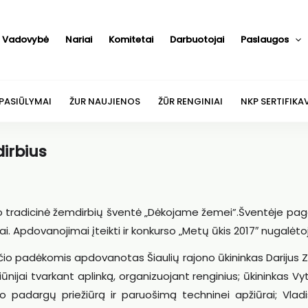
Vadovybė
Nariai
Komitetai
Darbuotojai
Paslaugos
 PASIŪLYMAI
ŽUR NAUJIENOS
ŽŪR RENGINIAI
NKP SERTIFIKA
irbius
yko tradicinė žemdirbių šventė „Dėkojame žemei”.
Šventėje page
. Apdovanojimai įteikti ir konkurso „Metų ūkis 2017″ nugalėtoj
aičio padėkomis apdovanotas Šiaulių rajono ūkininkas Darijus 
ūnijai tvarkant aplinką, organizuojant renginius; ūkininkas V
o padargų priežiūrą ir paruošimą techninei apžiūrai; Vladi