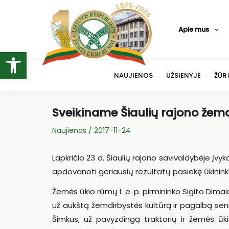
Pereiti
prie
Apie mus
turinio
Open toolbar
NAUJIENOS
UŽSIENYJE
ŽŪR
Sveikiname Šiaulių rajono žemd
Naujienos
/
2017-11-24
Lapkričio 23 d. Šiaulių rajono savivaldybėje įv
apdovanoti geriausių rezultatų pasiekę ūkininkai
Žemės ūkio rūmų l. e. p. pirmininko Sigito Dim
už aukštą žemdirbystės kultūrą ir pagalbą seni
Šimkus, už pavyzdingą traktorių ir žemės ūki