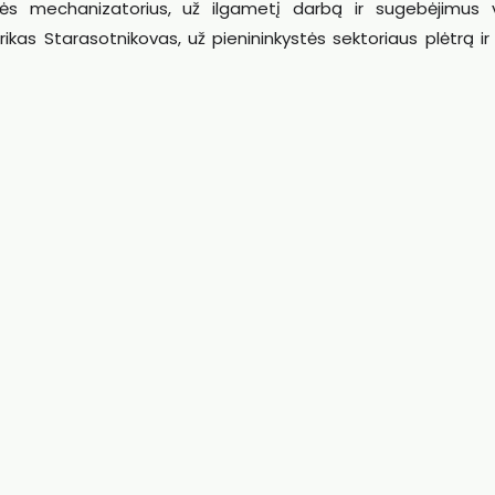
s mechanizatorius, už ilgametį darbą ir sugebėjimus v
rikas Starasotnikovas, už pienininkystės sektoriaus plėtrą i