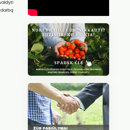
aldyti
r darbą