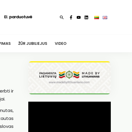
El. parduotuvė
Paieška
VIMAS
ŽŪR JUBILIEJUS
VIDEO
rbti ir
ai.
Znutas,
ytautas
slovas