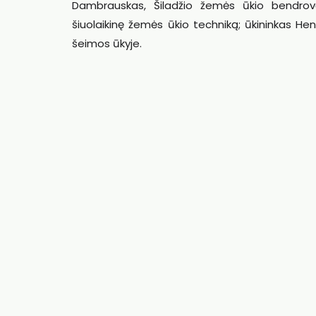
Dambrauskas, Šiladžio žemės ūkio bendrovė
šiuolaikinę žemės ūkio techniką; ūkininkas Hen
šeimos ūkyje.