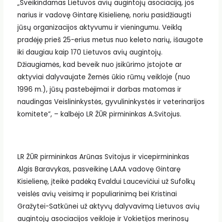
„Sveikindamas Lietuvos avių augintojų asociaciją, jos
narius ir vadovę Gintarę Kisielienę, noriu pasidžiaugti
jūsų organizacijos aktyvumu ir vieningumu. Veiklą
pradėję prieš 25-erius metus nuo keleto narių, išaugote
iki daugiau kaip 170 Lietuvos avių augintojų.
Džiaugiamės, kad beveik nuo įsikūrimo įstojote ar
aktyviai dalyvaujate Žemės ūkio rūmų veikloje (nuo
1996 m.), jūsų pastebėjimai ir darbas matomas ir
naudingas Veislininkystės, gyvulininkystės ir veterinarijos
komitete”, – kalbėjo LR ŽŪR pirmininkas A.Svitojus.
LR ŽŪR pirmininkas Arūnas Svitojus ir vicepirmininkas
Algis Baravykas, pasveikinę LAAA vadovę Gintarę
Kisielienę, įteikė padėką Evaldui Laucevičiui už Sufolkų
veislės avių veisimą ir populiarinimą bei Kristinai
Gražytei-Satkūnei už aktyvų dalyvavimą Lietuvos avių
augintojų asociacijos veikloje ir Vokietijos merinosų