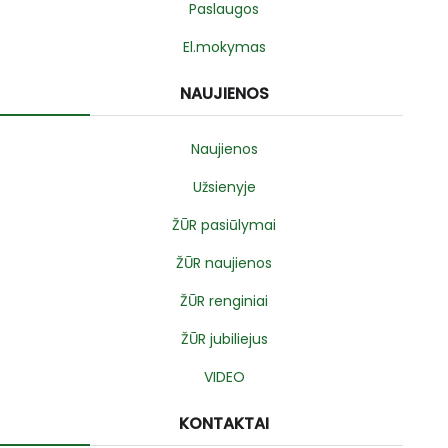
Paslaugos
El.mokymas
NAUJIENOS
Naujienos
Užsienyje
ŽŪR pasiūlymai
ŽŪR naujienos
ŽŪR renginiai
ŽŪR jubiliejus
VIDEO
KONTAKTAI