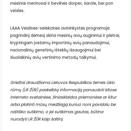
mėsiniai merinosai ir bevilnės dorper, šarole, bei pon
veislės.
LAAA Veislinės-selekcinės avininkystės programoje
pagrindinį dėmesį skiria mėsinių avių auginimui ir plėtrai,
kryptingam įvežamų importinių avių panaudojimui,
nacionalinių genetinių išteklių išsaugojimui bei
šiuolaikinių avių vertinimo metodų taikymui.
Griežtai draudžiama Lietuvos Respublikos žemės ūkio
rūmų (LR ŽŪR) paskelbtą informaciją panaudoti kitose
interneto svetainėse, žiniasklaidos priemonėse ar kitur
arba platinti mūsų medžiagą kuriuo nors pavidalu be
raštiško sutikimo, o jei sutikimas gautas, būtina
nurodyti LR ŽŪR kaip šaltinį.