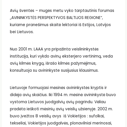
Avių šventės – mugės metu vyko tarptautinis forumas
„AVININKYSTĖS PERSPEKTYVOS BALTIJOS REGIONE“,
kuriame pranešimus skaitė lektoriai iš Estijos, Latvijos
bei Lietuvos.
Nuo 2001 m. LAAA yra pripažinta veislininkystės
institucija, kuri vykdo avinų eksterjero vertinimą, veda
avių kilmės knygą, išrašo kilmės pažymėjimus,
konsultuoja su avininkyste susijusius klausimus.
Lietuvoje formuojasi mėsinės avininkystės kryptis ir
didėja avių skaičius. Iki 1994 m. mėsinė avininkystė buvo
vystoma Lietuvos juodgalvių avių pagrindu. Vėliau
pradėta ieškoti mėsinių avių veislių užsienyje. 2002 m.
buvo įvežtos 8 veislių avys iš Vokietijos : sufolkai,
tekseliai, Vokietijos juodgalvės, plonavilniai merinosai,