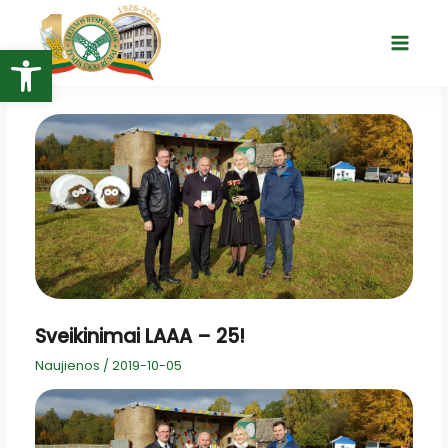
Pereiti
prie
Open toolbar
Main
turinio
Menu
Sveikinimai LAAA – 25!
Naujienos
/
2019-10-05