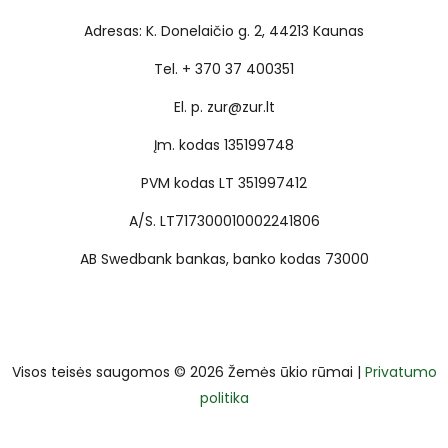
Adresas: K. Donelaičio g. 2, 44213 Kaunas
Tel. + 370 37 400351
El. p. zur@zur.lt
Įm. kodas 135199748
PVM kodas LT 351997412
A/S. LT717300010002241806
AB Swedbank bankas, banko kodas 73000
Visos teisės saugomos © 2026 Žemės ūkio rūmai |
Privatumo
politika