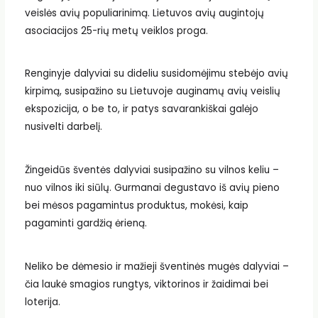
veislės avių populiarinimą. Lietuvos avių augintojų
asociacijos 25-rių metų veiklos proga.
Renginyje dalyviai su dideliu susidomėjimu stebėjo avių
kirpimą, susipažino su Lietuvoje auginamų avių veislių
ekspozicija, o be to, ir patys savarankiškai galėjo
nusivelti darbelį.
Žingeidūs šventės dalyviai susipažino su vilnos keliu –
nuo vilnos iki siūlų. Gurmanai degustavo iš avių pieno
bei mėsos pagamintus produktus, mokėsi, kaip
pagaminti gardžią ėrieną.
Neliko be dėmesio ir mažieji šventinės mugės dalyviai –
čia laukė smagios rungtys, viktorinos ir žaidimai bei
loterija.