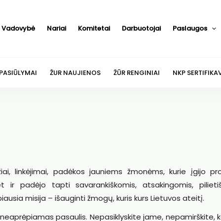
Vadovybė
Nariai
Komitetai
Darbuotojai
Paslaugos
 PASIŪLYMAI
ŽUR NAUJIENOS
ŽŪR RENGINIAI
NKP SERTIFIKA
i, linkėjimai, padėkos jauniems žmonėms, kurie įgijo prof
t ir padėjo tapti savarankiškomis, atsakingomis, pilieti
usia misija – išauginti žmogų, kuris kurs Lietuvos ateitį.
r neaprėpiamas pasaulis. Nepasiklyskite jame, nepamirškite, k