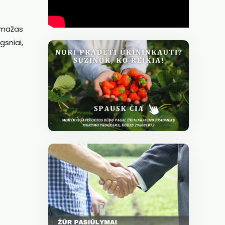
emažas
gsniai,