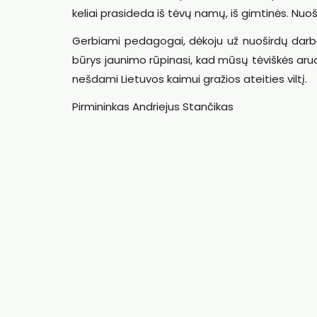
keliai prasideda iš tėvų namų, iš gimtinės. Nuoši
Gerbiami pedagogai, dėkoju už nuoširdų darbą
būrys jaunimo rūpinasi, kad mūsų tėviškės aru
nešdami Lietuvos kaimui gražios ateities viltį.
Pirmininkas Andriejus Stančikas