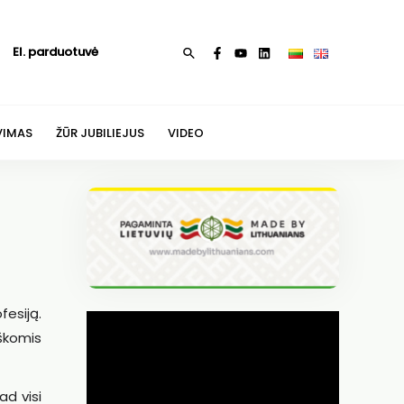
El. parduotuvė
Paieška
VIMAS
ŽŪR JUBILIEJUS
VIDEO
esiją.
škomis
ad visi