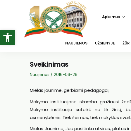
Pereiti
prie
Apie mus
turinio
Open toolbar
NAUJIENOS
UŽSIENYJE
ŽŪR
Sveikinimas
Naujienos
/
2016-06-29
Mielas jaunime, gerbiami pedagogai,
Mokymo institucijose skamba gražiausi žodžia
Mokymo institucija suteikė ne tik žinių, be
asmenybėmis. Tiek šeimos, tiek mokyklos svarbia
Mielas Jaunime, Jus pasitinka atviras, platus i