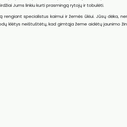
rdžiai Jums linkiu kurti prasmingą rytojų ir tobulėti.
 rengiant specialistus kaimui ir žemės ūkiui. Jūsų dėka, n
odų klėtys neištuštėtų, kad gimtąja žeme aidėtų jaunimo žin