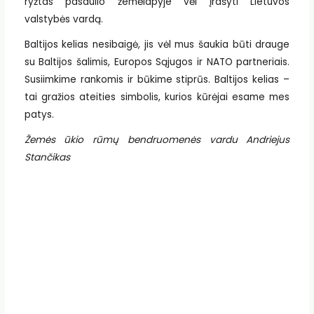
ryžtas pasaulio žemėlapyje vėl įrašyti Lietuvos
valstybės vardą.
Baltijos kelias nesibaigė, jis vėl mus šaukia būti drauge
su Baltijos šalimis, Europos Sąjugos ir NATO partneriais.
Susiimkime rankomis ir būkime stiprūs. Baltijos kelias –
tai gražios ateities simbolis, kurios kūrėjai esame mes
patys.
Žemės ūkio rūmų bendruomenės vardu Andriejus
Stančikas