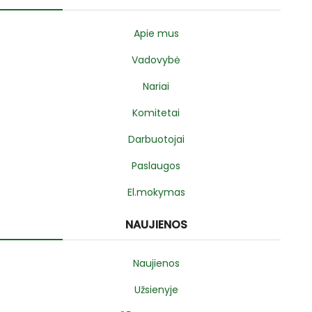
Apie mus
Vadovybė
Nariai
Komitetai
Darbuotojai
Paslaugos
El.mokymas
NAUJIENOS
Naujienos
Užsienyje