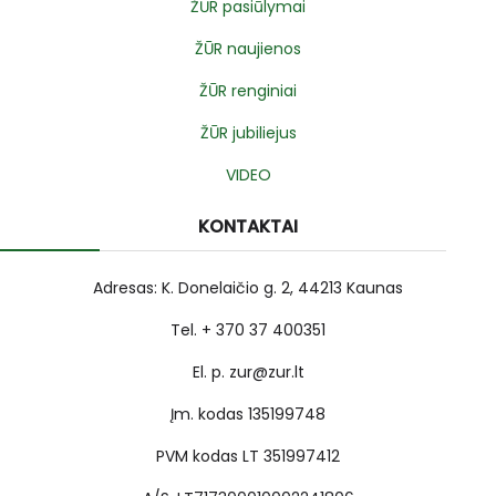
ŽŪR pasiūlymai
ŽŪR naujienos
ŽŪR renginiai
ŽŪR jubiliejus
VIDEO
KONTAKTAI
Adresas: K. Donelaičio g. 2, 44213 Kaunas
Tel. + 370 37 400351
El. p. zur@zur.lt
Įm. kodas 135199748
PVM kodas LT 351997412