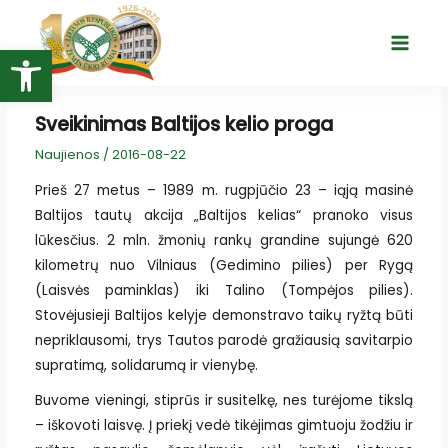
Pereiti
prie
Open toolbar
Main
turinio
Menu
Sveikinimas Baltijos kelio proga
Naujienos
/
2016-08-22
Prieš 27 metus – 1989 m. rugpjūčio 23 – iąją masinė
Baltijos tautų akcija „Baltijos kelias“ pranoko visus
lūkesčius. 2 mln. žmonių rankų grandine sujungė 620
kilometrų nuo Vilniaus (Gedimino pilies) per Rygą
(Laisvės paminklas) iki Talino (Tompėjos pilies).
Stovėjusieji Baltijos kelyje demonstravo taikų ryžtą būti
nepriklausomi, trys Tautos parodė gražiausią savitarpio
supratimą, solidarumą ir vienybę.
Buvome vieningi, stiprūs ir susitelkę, nes turėjome tikslą
– iškovoti laisvę. Į priekį vedė tikėjimas gimtuoju žodžiu ir