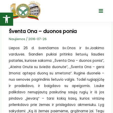
Pereiti
prie
Open toolbar
Main
turinio
Menu
Šventa Ona – duonos ponia
Naujienos
/
2016-07-26
Liepos 26 d. švenčiamos šv.Onos ir šv.Joakimo
varduvės. Šiandien puikiai pritinka lietuvių liaudies
patarlės, kuriose sakoma: „Šventa Ona – duonos ponia”,
„Ateina Onutė su šviežia duonute”, „Šventa Ona – gera
žmona: aptepa duoną su smetona”. Ruginė duonelė –
nuo senovės pagrindinis lietuvio valgis. Todėl rugiapjūtę
ir pradėdavo, ir baigdavo su apeigomis. Lauke
palikdavo nenupjautą paskutinę saują rugių ir iš jos
pindavo „jievarą“ – tarsi kokią kasą, kurios viršūnę
prilenkdavo prie žemės ir prislėgdavo akmeniuku. Lyg
sakydami: „Ką iš žemės paėmėme, grąžiname jai. Tegu