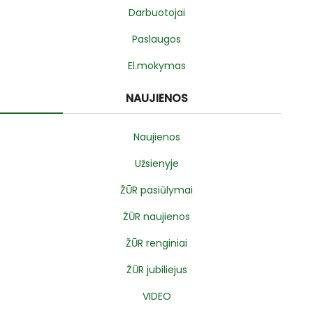
Darbuotojai
Paslaugos
El.mokymas
NAUJIENOS
Naujienos
Užsienyje
ŽŪR pasiūlymai
ŽŪR naujienos
ŽŪR renginiai
ŽŪR jubiliejus
VIDEO