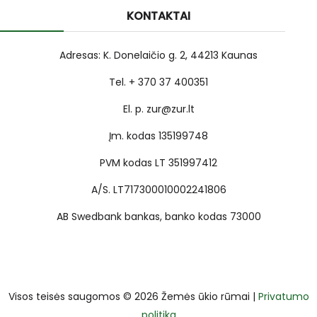
KONTAKTAI
Adresas: K. Donelaičio g. 2, 44213 Kaunas
Tel. + 370 37 400351
El. p. zur@zur.lt
Įm. kodas 135199748
PVM kodas LT 351997412
A/S. LT717300010002241806
AB Swedbank bankas, banko kodas 73000
Visos teisės saugomos © 2026 Žemės ūkio rūmai |
Privatumo
politika